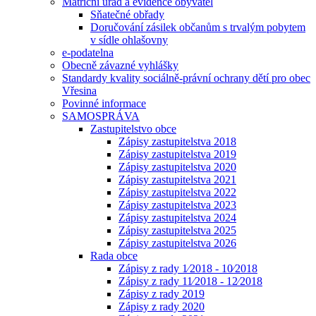
Matriční úřad a evidence obyvatel
Sňatečné obřady
Doručování zásilek občanům s trvalým pobytem
v sídle ohlašovny
e-podatelna
Obecně závazné vyhlášky
Standardy kvality sociálně-právní ochrany dětí pro obec
Vřesina
Povinné informace
SAMOSPRÁVA
Zastupitelstvo obce
Zápisy zastupitelstva 2018
Zápisy zastupitelstva 2019
Zápisy zastupitelstva 2020
Zápisy zastupitelstva 2021
Zápisy zastupitelstva 2022
Zápisy zastupitelstva 2023
Zápisy zastupitelstva 2024
Zápisy zastupitelstva 2025
Zápisy zastupitelstva 2026
Rada obce
Zápisy z rady 1⁄2018 - 10⁄2018
Zápisy z rady 11⁄2018 - 12⁄2018
Zápisy z rady 2019
Zápisy z rady 2020