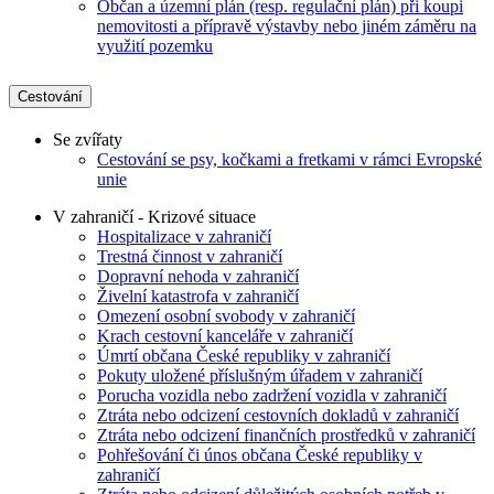
Občan a územní plán (resp. regulační plán) při koupi
nemovitosti a přípravě výstavby nebo jiném záměru na
využití pozemku
Cestování
Se zvířaty
Cestování se psy, kočkami a fretkami v rámci Evropské
unie
V zahraničí - Krizové situace
Hospitalizace v zahraničí
Trestná činnost v zahraničí
Dopravní nehoda v zahraničí
Živelní katastrofa v zahraničí
Omezení osobní svobody v zahraničí
Krach cestovní kanceláře v zahraničí
Úmrtí občana České republiky v zahraničí
Pokuty uložené příslušným úřadem v zahraničí
Porucha vozidla nebo zadržení vozidla v zahraničí
Ztráta nebo odcizení cestovních dokladů v zahraničí
Ztráta nebo odcizení finančních prostředků v zahraničí
Pohřešování či únos občana České republiky v
zahraničí