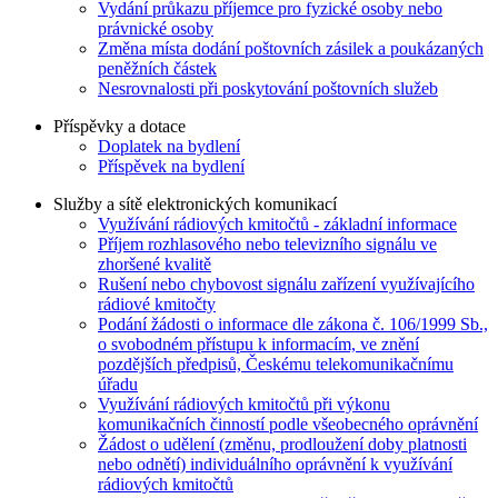
Vydání průkazu příjemce pro fyzické osoby nebo
právnické osoby
Změna místa dodání poštovních zásilek a poukázaných
peněžních částek
Nesrovnalosti při poskytování poštovních služeb
Příspěvky a dotace
Doplatek na bydlení
Příspěvek na bydlení
Služby a sítě elektronických komunikací
Využívání rádiových kmitočtů - základní informace
Příjem rozhlasového nebo televizního signálu ve
zhoršené kvalitě
Rušení nebo chybovost signálu zařízení využívajícího
rádiové kmitočty
Podání žádosti o informace dle zákona č. 106/1999 Sb.,
o svobodném přístupu k informacím, ve znění
pozdějších předpisů, Českému telekomunikačnímu
úřadu
Využívání rádiových kmitočtů při výkonu
komunikačních činností podle všeobecného oprávnění
Žádost o udělení (změnu, prodloužení doby platnosti
nebo odnětí) individuálního oprávnění k využívání
rádiových kmitočtů