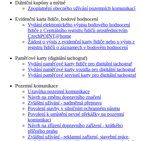
Dálniční kupóny a mýtné
Zpoplatnění obecného užívání pozemních komunikací
Evidenční karta řidiče, bodové hodnocení
Vydání elektronického výpisu bodového hodnocení
řidiče z Centrálního registru řidičů prostřednictvím
CzechPOINT@home
Žádost o výpis z evidenční karty řidiče nebo o výpis z
registru řidičů o záznamech v bodovém hodnocení
Paměťové karty (digitální tachograf)
Vydání paměťové karty řidiče pro digitální tachograf
Vydání paměťové karty vozidla pro digitální tachograf
Vydání paměťové servisní karty pro digitální tachograf
Pozemní komunikace
Uzavírka pozemní komunikace
Návrh na změnu dopravního značení
Zvláštní užívání - nadměrná přeprava
Povolení stavby v silničním ochranném pásmu
Povolení k umístění pevné překážky na pozemní
komunikaci
Návrh na zřízení dopravního zařízení - krátkého
příčného prahu
Zvláštní užívání - reklamní zařízení, stavební práce,