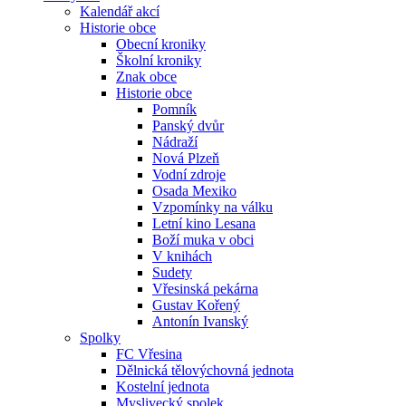
Kalendář akcí
Historie obce
Obecní kroniky
Školní kroniky
Znak obce
Historie obce
Pomník
Panský dvůr
Nádraží
Nová Plzeň
Vodní zdroje
Osada Mexiko
Vzpomínky na válku
Letní kino Lesana
Boží muka v obci
V knihách
Sudety
Vřesinská pekárna
Gustav Kořený
Antonín Ivanský
Spolky
FC Vřesina
Dělnická tělovýchovná jednota
Kostelní jednota
Myslivecký spolek