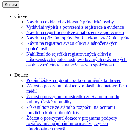
Kultura
Církve
Návrh na evidenci evidované právnické osoby
Vydávání výpisů a potvrzení z registrace a evidence
Návrh na registraci církve a náboženské společnosti
Návrh na přiznání oprávnění k výkonu zvláštních práv
Návrh na registraci svazu církví a náboženských
společností
Nahlížení do rejstříků registrovaných církví a
náboženských společností, evidovaných právnických
osob, svazů církví a náboženských společností
Dotace
Podání žádosti o grant u odboru umění a knihoven
Žádost o poskytnutí dotace v oblasti kinematografie a
médií
Žádost o poskytnutí prostředků ze Státního fondu
kultury České republiky
Získání dotace ze státního rozpočtu na ochranu
movitého kulturního dědictví
Žádost o poskytnutí dotace v programu podpory
rozšiřování a přijímání informací v jazycích
národnostních menšin