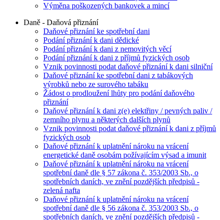
Výměna poškozených bankovek a mincí
Daně - Daňová přiznání
Daňové přiznání ke spotřební dani
Podání přiznání k dani dědické
Podání přiznání k dani z nemovitých věcí
Podání přiznání k dani z příjmů fyzických osob
Vznik povinnosti podat daňové přiznání k dani silniční
Daňové přiznání ke spotřební dani z tabákových
výrobků nebo ze surového tabáku
Žádost o prodloužení lhůty pro podání daňového
přiznání
Daňové přiznání k dani z(e) elektřiny / pevných paliv /
zemního plynu a některých dalších plynů
Vznik povinnosti podat daňové přiznání k dani z příjmů
fyzických osob
Daňové přiznání k uplatnění nároku na vrácení
energetické daně osobám požívajícím výsad a imunit
Daňové přiznání k uplatnění nároku na vrácení
spotřební daně dle § 57 zákona č. 353/2003 Sb., o
spotřebních daních, ve znění pozdějších předpisů -
zelená nafta
Daňové přiznání k uplatnění nároku na vrácení
spotřební daně dle § 56 zákona č. 353/2003 Sb., o
spotřebních daních, ve znění pozdějších předpisů -