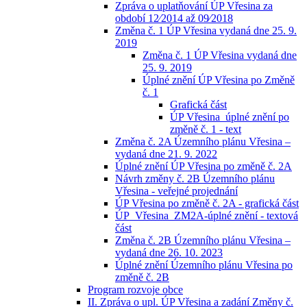
Zpráva o uplatňování ÚP Vřesina za
období 12⁄2014 až 09⁄2018
Změna č. 1 ÚP Vřesina vydaná dne 25. 9.
2019
Změna č. 1 ÚP Vřesina vydaná dne
25. 9. 2019
Úplné znění ÚP Vřesina po Změně
č. 1
Grafická část
ÚP Vřesina_úplné znění po
změně č. 1 - text
Změna č. 2A Územního plánu Vřesina –
vydaná dne 21. 9. 2022
Úplné znění ÚP Vřesina po změně č. 2A
Návrh změny č. 2B Územního plánu
Vřesina - veřejné projednání
ÚP Vřesina po změně č. 2A - grafická část
ÚP_Vřesina_ZM2A-úplné znění - textová
část
Změna č. 2B Územního plánu Vřesina –
vydaná dne 26. 10. 2023
Úplné znění Územního plánu Vřesina po
změně č. 2B
Program rozvoje obce
II. Zpráva o upl. ÚP Vřesina a zadání Změny č.