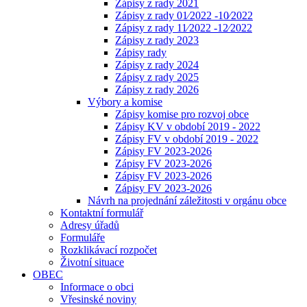
Zápisy z rady 2021
Zápisy z rady 01⁄2022 -10⁄2022
Zápisy z rady 11⁄2022 -12⁄2022
Zápisy z rady 2023
Zápisy rady
Zápisy z rady 2024
Zápisy z rady 2025
Zápisy z rady 2026
Výbory a komise
Zápisy komise pro rozvoj obce
Zápisy KV v období 2019 - 2022
Zápisy FV v období 2019 - 2022
Zápisy FV 2023-2026
Zápisy FV 2023-2026
Zápisy FV 2023-2026
Zápisy FV 2023-2026
Návrh na projednání záležitosti v orgánu obce
Kontaktní formulář
Adresy úřadů
Formuláře
Rozklikávací rozpočet
Životní situace
OBEC
Informace o obci
Vřesinské noviny