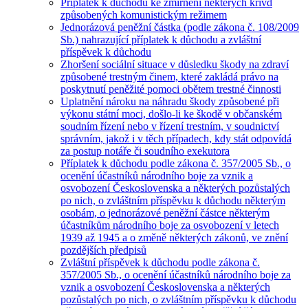
Příplatek k důchodu ke zmírnění některých křivd
způsobených komunistickým režimem
Jednorázová peněžní částka (podle zákona č. 108/2009
Sb.) nahrazující příplatek k důchodu a zvláštní
příspěvek k důchodu
Zhoršení sociální situace v důsledku škody na zdraví
způsobené trestným činem, které zakládá právo na
poskytnutí peněžité pomoci obětem trestné činnosti
Uplatnění nároku na náhradu škody způsobené při
výkonu státní moci, došlo-li ke škodě v občanském
soudním řízení nebo v řízení trestním, v soudnictví
správním, jakož i v těch případech, kdy stát odpovídá
za postup notáře či soudního exekutora
Příplatek k důchodu podle zákona č. 357/2005 Sb., o
ocenění účastníků národního boje za vznik a
osvobození Československa a některých pozůstalých
po nich, o zvláštním příspěvku k důchodu některým
osobám, o jednorázové peněžní částce některým
účastníkům národního boje za osvobození v letech
1939 až 1945 a o změně některých zákonů, ve znění
pozdějších předpisů
Zvláštní příspěvek k důchodu podle zákona č.
357/2005 Sb., o ocenění účastníků národního boje za
vznik a osvobození Československa a některých
pozůstalých po nich, o zvláštním příspěvku k důchodu