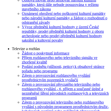
Obnova movité nebo nemovité národní kulturní
památky, která dále nebude posuzována v režimu
stavebního zákona
Oznámení ohrožení nebo poškození kulturní památky
nebo národní kulturní památky a žádost o rozhodnutí o
odstranění závady
Vývoz předmětů kulturní hodnoty z území České
republiky, prodej předmětů kulturní hodnoty z oboru
archeologie nebo prodej předmětů kulturní hodnoty
sakrální a kultovní povahy
Televize a rozhlas
Žádost o poskytnutí informace
Příjem rozhlasového nebo televizního signálu ve
zhoršené kvalitě
Podání podnětu (stížnosti, petice) k obsahové stránce
pořadu nebo programu
Zájem o provozování rozhlasového vysílání
prostřednictvím pozemních vysílačů
Zájem o provozování převzatého televizního nebo
rozhlasového vysílání - tj. příjem a současné úplné a
nezměněné šíření původních rozhlasových a televizních
programů
Zájem o provozování televizního nebo rozhlasového
vysílání s původním programem prostřednictvím družic,