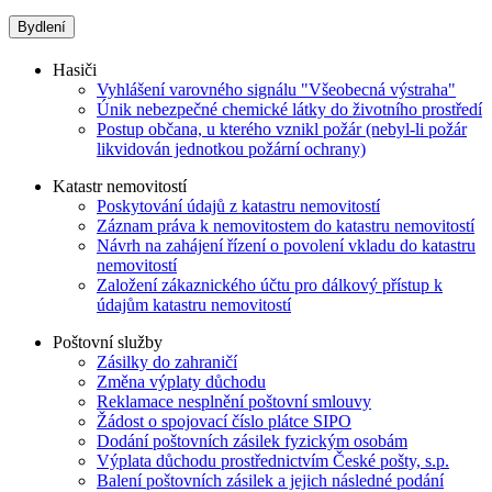
Bydlení
Hasiči
Vyhlášení varovného signálu "Všeobecná výstraha"
Únik nebezpečné chemické látky do životního prostředí
Postup občana, u kterého vznikl požár (nebyl-li požár
likvidován jednotkou požární ochrany)
Katastr nemovitostí
Poskytování údajů z katastru nemovitostí
Záznam práva k nemovitostem do katastru nemovitostí
Návrh na zahájení řízení o povolení vkladu do katastru
nemovitostí
Založení zákaznického účtu pro dálkový přístup k
údajům katastru nemovitostí
Poštovní služby
Zásilky do zahraničí
Změna výplaty důchodu
Reklamace nesplnění poštovní smlouvy
Žádost o spojovací číslo plátce SIPO
Dodání poštovních zásilek fyzickým osobám
Výplata důchodu prostřednictvím České pošty, s.p.
Balení poštovních zásilek a jejich následné podání