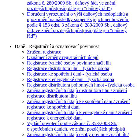
zákona č. 280/2009 Sb., daňový řád, ve znění
pozdějších předpisů (dále jen "daňový řád")
Doručení vyrozumění o výši daňových nedoplatků a
upozornění na následky spojené s jejich neuhrazením
podle § 153 odst. 3 zákona č. 280/2009 Sb., daňový
řád, ve znění pozdějších předpisů (dále jen "daňový
řád")
Daně - Registrační a oznamovací povinnost
Zrušení registrace
Oznámení změny registračních údajů
Registrace fyzické osoby povinné značit líh
Registrace distributora lihu - fyzická osoba
Registrace ke spotřební dani - fyzická osoba
Registrace k energetické dani - fyzická osoba
Registrace distributora pohonných hmot - fyzická osoba
Změna registračních údajů distributora lihu / zrušení
registrace distributora lihu
Změna registračních údajů ke spotřební dani / zrušení
registrace ke spotřební dani
Změna registračních údajů k energetické dani / zrušení
registrace k energetické dani
Vydání povolení podle zákona č. 353/2003 Sb.,
o spotřebních daních, ve znění pozdějších předpisů
Změna registračních údajů osoby povinné značit líh /