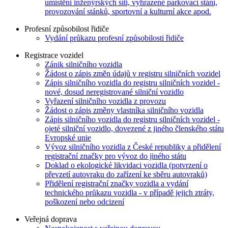
umístění inženýrských sítí, vyhrazené parkovací stání,
provozování stánků, sportovní a kulturní akce apod.
Profesní způsobilost řidiče
Vydání průkazu profesní způsobilosti řidiče
Registrace vozidel
Zánik silničního vozidla
Žádost o zápis změn údajů v registru silničních vozidel
Zápis silničního vozidla do registru silničních vozidel -
nové, dosud neregistrované silniční vozidlo
Vyřazení silničního vozidla z provozu
Žádost o zápis změny vlastníka silničního vozidla
Zápis silničního vozidla do registru silničních vozidel -
ojeté silniční vozidlo, dovezené z jiného členského státu
Evropské unie
Vývoz silničního vozidla z České republiky a přidělení
registrační značky pro vývoz do jiného státu
Doklad o ekologické likvidaci vozidla (potvrzení o
převzetí autovraku do zařízení ke sběru autovraků)
Přidělení registrační značky vozidla a vydání
technického průkazu vozidla - v případě jejich ztráty,
poškození nebo odcizení
Veřejná doprava