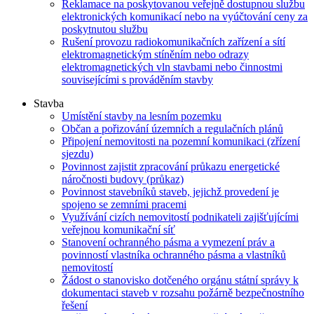
Reklamace na poskytovanou veřejně dostupnou službu
elektronických komunikací nebo na vyúčtování ceny za
poskytnutou službu
Rušení provozu radiokomunikačních zařízení a sítí
elektromagnetickým stíněním nebo odrazy
elektromagnetických vln stavbami nebo činnostmi
souvisejícími s prováděním stavby
Stavba
Umístění stavby na lesním pozemku
Občan a pořizování územních a regulačních plánů
Připojení nemovitosti na pozemní komunikaci (zřízení
sjezdu)
Povinnost zajistit zpracování průkazu energetické
náročnosti budovy (průkaz)
Povinnost stavebníků staveb, jejichž provedení je
spojeno se zemními pracemi
Využívání cizích nemovitostí podnikateli zajišťujícími
veřejnou komunikační síť
Stanovení ochranného pásma a vymezení práv a
povinností vlastníka ochranného pásma a vlastníků
nemovitostí
Žádost o stanovisko dotčeného orgánu státní správy k
dokumentaci staveb v rozsahu požárně bezpečnostního
řešení