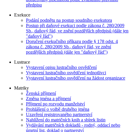
předpisu
Exekuce
Podání podnětu na postup soudního exekutora
Postup při daňové exekuci podle zákona č. 280/2009
Sb., daňový řád, ve znění pozdějších předpisů (dále jen
"daňový řád")
Doručení exekučního příkazu podle § 178 odst. 4
zákona č. 280/2009 Sb., daňový řád, ve znění
pozdějších předpisů (dále jen "daňový řád")
Lustrace
Vystavení opisu lustračního osvědčení
Vystavení lustračního osvědčení jednotlivci
Vystavení lustračního osvědčení na žádost organizace
Matriky
Ženská příjmení
Změna jména a příjmení
Příjmení po rozvodu manželství
Prohlášení o volbě druhého jména
Uzavření registrovaného partnerství
Nahlížení do matričních knih a sbírek listin
Vydávání matričních dokladů - rodný, oddací nebo
úmrtní list, doklad o partnerství