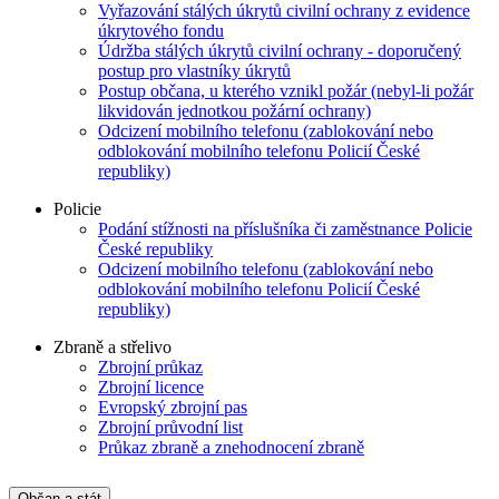
Vyřazování stálých úkrytů civilní ochrany z evidence
úkrytového fondu
Údržba stálých úkrytů civilní ochrany - doporučený
postup pro vlastníky úkrytů
Postup občana, u kterého vznikl požár (nebyl-li požár
likvidován jednotkou požární ochrany)
Odcizení mobilního telefonu (zablokování nebo
odblokování mobilního telefonu Policií České
republiky)
Policie
Podání stížnosti na příslušníka či zaměstnance Policie
České republiky
Odcizení mobilního telefonu (zablokování nebo
odblokování mobilního telefonu Policií České
republiky)
Zbraně a střelivo
Zbrojní průkaz
Zbrojní licence
Evropský zbrojní pas
Zbrojní průvodní list
Průkaz zbraně a znehodnocení zbraně
Občan a stát