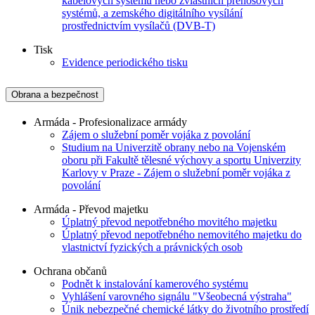
kabelových systémů nebo zvláštních přenosových
systémů, a zemského digitálního vysílání
prostřednictvím vysílačů (DVB-T)
Tisk
Evidence periodického tisku
Obrana a bezpečnost
Armáda - Profesionalizace armády
Zájem o služební poměr vojáka z povolání
Studium na Univerzitě obrany nebo na Vojenském
oboru při Fakultě tělesné výchovy a sportu Univerzity
Karlovy v Praze - Zájem o služební poměr vojáka z
povolání
Armáda - Převod majetku
Úplatný převod nepotřebného movitého majetku
Úplatný převod nepotřebného nemovitého majetku do
vlastnictví fyzických a právnických osob
Ochrana občanů
Podnět k instalování kamerového systému
Vyhlášení varovného signálu "Všeobecná výstraha"
Únik nebezpečné chemické látky do životního prostředí