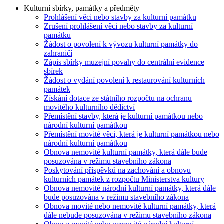
Kulturní sbírky, památky a předměty
Prohlášení věci nebo stavby za kulturní památku
Zrušení prohlášení věci nebo stavby za kulturní
památku
Žádost o povolení k vývozu kulturní památky do
zahraničí
Zápis sbírky muzejní povahy do centrální evidence
sbírek
Žádost o vydání povolení k restaurování kulturních
památek
Získání dotace ze státního rozpočtu na ochranu
movitého kulturního dědictví
Přemístění stavby, která je kulturní památkou nebo
národní kulturní památkou
Přemístění movité věci, která je kulturní památkou nebo
národní kulturní památkou
Obnova nemovité kulturní památky, která dále bude
posuzována v režimu stavebního zákona
Poskytování příspěvků na zachování a obnovu
kulturních památek z rozpočtu Ministerstva kultury
Obnova nemovité národní kulturní památky, která dále
bude posuzována v režimu stavebního zákona
Obnova movité nebo nemovité kulturní památky, která
dále nebude posuzována v režimu stavebního zákona