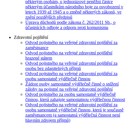
některým osobám, o jednorázové peněžní částce
některým účastníkům národního boje za osvobození v
letech 1939 až 1945 a o změně některých zákonů, ve
znění pozdějších předpisů
Úprava důchodů podle zákona č. 262/2011 Sb., o
účastnících odboje a odporu proti komunismu
Zdravotní pojištění
Odvod pojistného na veřejné zdravotní pojištění za
zaměstnance
Odvod pojistného na veřejné zdravotní pojištění
hrazené státem
Odvod pojistného na veřejné zdravotní pojištění za
osobu bez zdanitelných příjmů
Odvod pojistného na veřejné zdravotní pojištění za
osobu samostatně výdělečně činnou
Žádost osoby samostatně výdělečně činné o snížení
zálohy na pojistné na veřejné zdravotní pojištění
Odvod pojistného za osobu samostatně výdělečně
činnou, která zahajuje samostatnou výdělečnou činnost
Odvod pojistného na veřejné zdravotní pojištění za
osobu samostatně výdělečně činnou, která je současně
zaměstnancem (a samostatná výdělečná činnost není
hlavním zdrojem příjmů)