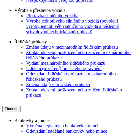
Nespokojenost s veřejnou dopravou
Výroba a přestavba vozidla
Přestavba silničního vozidla
Výroba jednotlivého silničního vozidla (povolení
výroby jednotlivého silničního vozidla a následné
schvalování technické způsobilosti)
Řidičské průkazy
Změna údajů v mezinárodním řidičském průkazu
Ztráta, odcizení, poškození nebo zničení mezinárodního
řidičského průkazu
Vydání mezinárodního řidičského průkazu
Udělení (rozšíření) řidičského oprávnění
Odevzdání řidičského průkazu a mezinárodního
řidičského průkazu
Změna údajů v řidičském průkazu
Ztráta, odcizení, poškození nebo zničení řidičského
průkazu
Finance
Bankovky a mince
Výměna neplatných bankovek a mincí
Odevzdání padělané bankovky nebo mince