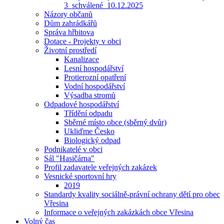
3_schválené_10.12.2025
Názory občanů
Dům zahrádkářů
Správa hřbitova
Dotace - Projekty v obci
Životní prostředí
Kanalizace
Lesní hospodářství
Protierozní opatření
Vodní hospodářství
Výsadba stromů
Odpadové hospodářství
Třídění odpadu
Sběrné místo obce (sběrný dvůr)
Ukliďme Česko
Biologický odpad
Podnikatelé v obci
Sál "Hasičárna"
Profil zadavatele veřejných zakázek
Vesnické sportovní hry
2019
Standardy kvality sociálně-právní ochrany dětí pro obec
Vřesina
Informace o veřejných zakázkách obce Vřesina
Volný čas