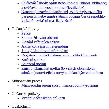
Ověřování shody opisu nebo kopie s listinou (vidimace)
a ověřování pravosti podpisu (legalizace)
Narození, uzavření manželství, vznik registrovaného
partnerství nebo úmrtí státních občanů České republiky
v cizině - zvláštní matrika v Brně
Občanské aktivity
Petice
Shromažďování občanů
Konání veřejných sbírek
Jak se koná místní referendum
Jak vyhlásit místní referendum
Registrace politické strany nebo politického hnutí
Zrušení spolku
Založení spolku
Změny týkající se spolků (bývalých občanských
sdružení) související s novým občanským zákoníkem
Mimosoudní proces
Mimosoudní řešení sporu, mimosoudní vyrovnání
Občanské průkazy
Vydání občanského průkazu
Odškodnění