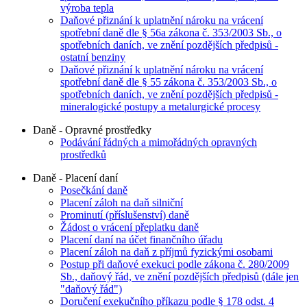
výroba tepla
Daňové přiznání k uplatnění nároku na vrácení
spotřební daně dle § 56a zákona č. 353/2003 Sb., o
spotřebních daních, ve znění pozdějších předpisů -
ostatní benziny
Daňové přiznání k uplatnění nároku na vrácení
spotřební daně dle § 55 zákona č. 353/2003 Sb., o
spotřebních daních, ve znění pozdějších předpisů -
mineralogické postupy a metalurgické procesy
Daně - Opravné prostředky
Podávání řádných a mimořádných opravných
prostředků
Daně - Placení daní
Posečkání daně
Placení záloh na daň silniční
Prominutí (příslušenství) daně
Žádost o vrácení přeplatku daně
Placení daní na účet finančního úřadu
Placení záloh na daň z příjmů fyzickými osobami
Postup při daňové exekuci podle zákona č. 280/2009
Sb., daňový řád, ve znění pozdějších předpisů (dále jen
"daňový řád")
Doručení exekučního příkazu podle § 178 odst. 4