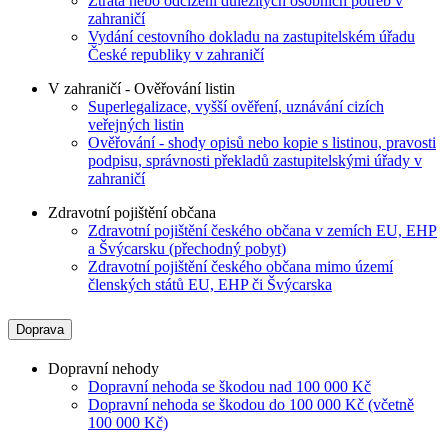
Ztráta nebo odcizení důležitých osobních potřeb v
zahraničí
Vydání cestovního dokladu na zastupitelském úřadu
České republiky v zahraničí
V zahraničí - Ověřování listin
Superlegalizace, vyšší ověření, uznávání cizích
veřejných listin
Ověřování - shody opisů nebo kopie s listinou, pravosti
podpisu, správnosti překladů zastupitelskými úřady v
zahraničí
Zdravotní pojištění občana
Zdravotní pojištění českého občana v zemích EU, EHP
a Švýcarsku (přechodný pobyt)
Zdravotní pojištění českého občana mimo území
členských států EU, EHP či Švýcarska
Doprava
Dopravní nehody
Dopravní nehoda se škodou nad 100 000 Kč
Dopravní nehoda se škodou do 100 000 Kč (včetně
100 000 Kč)