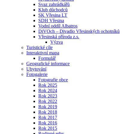
Svaz zahrádkářů
Klub důchodců
SK Vřesina LT
SDH Vřesina
Vodní oddíl Albatros
DiVOch – Divadlo Vřesinských ochotníků
Vřesinská příroda z.s.
Výzva
Turistické cíle
Interaktivní mapa
Formulář
Geografické informace
Ubytování
Fotogalerie
Fotografie obce
Rok 2025
Rok 2024
Rok 2023
Rok 2022
Rok 2019
Rok 2018
Rok 2017
Rok 2016
Rok 2015
Rodinné erby