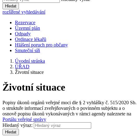
Hledat
rozšířené vyhledávání
Rezervace
Územní plán
Odpady
Ordinace lékařů
Hlášení poruch pro občany
Smuteční síň
Úvodní stránka
ÚŘAD
Životní situace
Životní situace
Popisy úkonů orgánů veřejné moci dle § 2 vyhlášky č. 515/2020 Sb.
o struktuře informací zveřejňovaných o povinném subjektu a o
osnově popisu úkonů vykonávaných v rámci agendy naleznete na
Portálu veřejné správy
Hledaný výraz:
Hledat