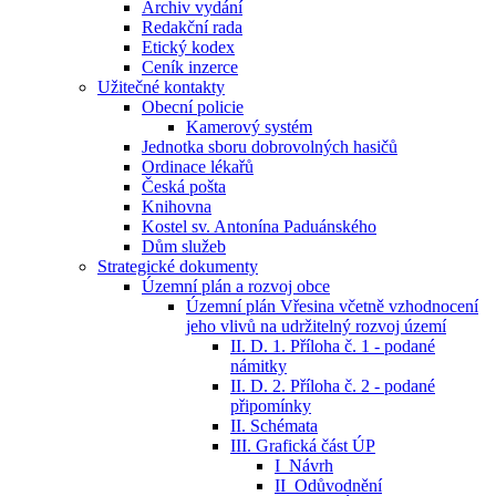
Archiv vydání
Redakční rada
Etický kodex
Ceník inzerce
Užitečné kontakty
Obecní policie
Kamerový systém
Jednotka sboru dobrovolných hasičů
Ordinace lékařů
Česká pošta
Knihovna
Kostel sv. Antonína Paduánského
Dům služeb
Strategické dokumenty
Územní plán a rozvoj obce
Územní plán Vřesina včetně vzhodnocení
jeho vlivů na udržitelný rozvoj území
II. D. 1. Příloha č. 1 - podané
námitky
II. D. 2. Příloha č. 2 - podané
připomínky
II. Schémata
III. Grafická část ÚP
I_Návrh
II_Odůvodnění