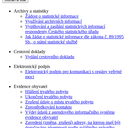
Archivy a statistiky
Žádost o statistické informace
Využívání archivních informací
Vyplňování a zasílání statistických informací
respondenty Českého statistického úřadu
Jak žádat o statistické informace dle zákona č. 89/1995
Sb., o státní statistické službě
Cestovní doklady
Vydání cestovního dokladu
Elektronický podpis
Elektronický podpis pro komunikaci s orgány veřejné
moci
Evidence obyvatel
Hlášení trvalého pobytu
Ukončení trvalého pobytu
Zrušení údaje o místu trvalého pobytu
Zprostředkování kontaktu
Výdej údajů z agendového informačního systému
evidence obyvatel
Zavedení (změna, zrušení) adresy, na kterou mají být
doručovány písemnosti podle zvláštního právního