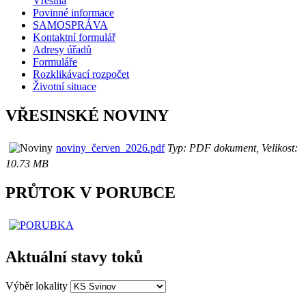
Vřesina
Povinné informace
SAMOSPRÁVA
Kontaktní formulář
Adresy úřadů
Formuláře
Rozklikávací rozpočet
Životní situace
VŘESINSKÉ NOVINY
noviny_červen_2026.pdf
Typ: PDF dokument, Velikost:
10.73 MB
PRŮTOK V PORUBCE
Aktuální stavy toků
Výběr lokality