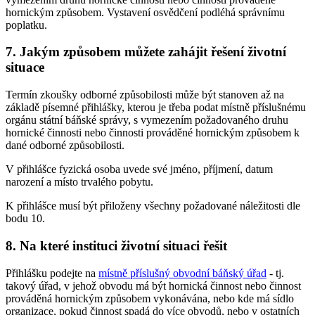
hornickým způsobem. Vystavení osvědčení podléhá správnímu
poplatku.
7. Jakým způsobem můžete zahájit řešení životní
situace
Termín zkoušky odborné způsobilosti může být stanoven až na
základě písemné přihlášky, kterou je třeba podat místně příslušnému
orgánu státní báňské správy, s vymezením požadovaného druhu
hornické činnosti nebo činnosti prováděné hornickým způsobem k
dané odborné způsobilosti.
V přihlášce fyzická osoba uvede své jméno, příjmení, datum
narození a místo trvalého pobytu.
K přihlášce musí být přiloženy všechny požadované náležitosti dle
bodu 10.
8. Na které instituci životní situaci řešit
Přihlášku podejte na
místně příslušný obvodní báňský úřad
- tj.
takový úřad, v jehož obvodu má být hornická činnost nebo činnost
prováděná hornickým způsobem vykonávána, nebo kde má sídlo
organizace, pokud činnost spadá do více obvodů, nebo v ostatních