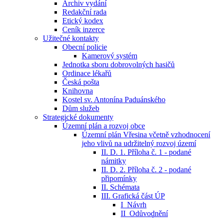
Archiv vydání
Redakční rada
Etický kodex
Ceník inzerce
Užitečné kontakty
Obecní policie
Kamerový systém
Jednotka sboru dobrovolných hasičů
Ordinace lékařů
Česká pošta
Knihovna
Kostel sv. Antonína Paduánského
Dům služeb
Strategické dokumenty
Územní plán a rozvoj obce
Územní plán Vřesina včetně vzhodnocení
jeho vlivů na udržitelný rozvoj území
II. D. 1. Příloha č. 1 - podané
námitky
II. D. 2. Příloha č. 2 - podané
připomínky
II. Schémata
III. Grafická část ÚP
I_Návrh
II_Odůvodnění