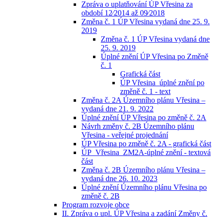
Zpráva o uplatňování ÚP Vřesina za
období 12⁄2014 až 09⁄2018
Změna č. 1 ÚP Vřesina vydaná dne 25. 9.
2019
Změna č. 1 ÚP Vřesina vydaná dne
25. 9. 2019
Úplné znění ÚP Vřesina po Změně
č. 1
Grafická část
ÚP Vřesina_úplné znění po
změně č. 1 - text
Změna č. 2A Územního plánu Vřesina –
vydaná dne 21. 9. 2022
Úplné znění ÚP Vřesina po změně č. 2A
Návrh změny č. 2B Územního plánu
Vřesina - veřejné projednání
ÚP Vřesina po změně č. 2A - grafická část
ÚP_Vřesina_ZM2A-úplné znění - textová
část
Změna č. 2B Územního plánu Vřesina –
vydaná dne 26. 10. 2023
Úplné znění Územního plánu Vřesina po
změně č. 2B
Program rozvoje obce
II. Zpráva o upl. ÚP Vřesina a zadání Změny č.