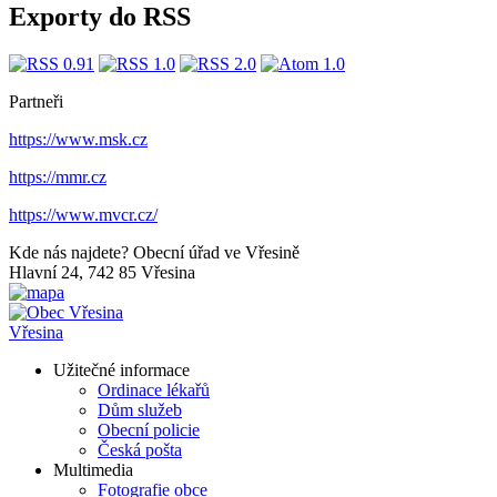
Exporty do RSS
Partneři
https://www.msk.cz
https://mmr.cz
https://www.mvcr.cz/
Kde nás najdete?
Obecní úřad ve Vřesině
Hlavní 24, 742 85 Vřesina
Vřesina
Užitečné informace
Ordinace lékařů
Dům služeb
Obecní policie
Česká pošta
Multimedia
Fotografie obce