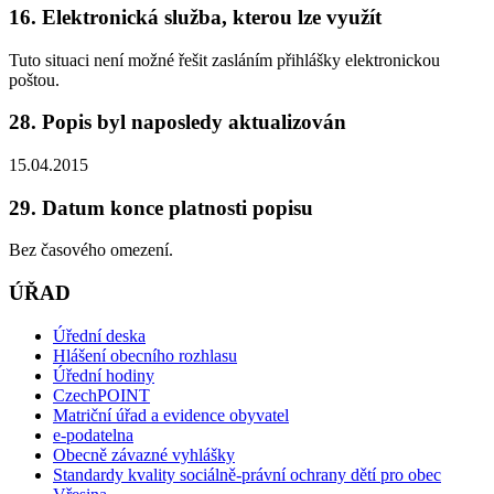
16. Elektronická služba, kterou lze využít
Tuto situaci není možné řešit zasláním přihlášky elektronickou
poštou.
28. Popis byl naposledy aktualizován
15.04.2015
29. Datum konce platnosti popisu
Bez časového omezení.
ÚŘAD
Úřední deska
Hlášení obecního rozhlasu
Úřední hodiny
CzechPOINT
Matriční úřad a evidence obyvatel
e-podatelna
Obecně závazné vyhlášky
Standardy kvality sociálně-právní ochrany dětí pro obec