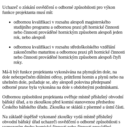
Uchazeč o získání osvědčení o odborné způsobilosti pro výkon
funkce projektanta musí mít:
odbornou kvalifikaci v rozsahu alespoň magisterského
studijního programu a odbornou praxi při hornické činnosti
nebo činnosti prováděné hornickým způsobem alespoň jeden
rok, nebo alespoň
odbornou kvalifikaci v rozsahu středoškolského vzdělání
zakončeného maturitou a odbornou praxi při hornické činnosti
nebo činnosti prováděné hornickým způsobem alespoň čtyři
roky.
Má-li být funkce projektanta vykonávána na plynujícím dole, na
dole nebezpečném důlními otřesy, průtržemi hornin a plynů nebo na
uhelném dole, požaduje se, aby alespoň polovina předepsané
odborné praxe byla vykonána na dole s obdobnými podmínkami.
Odbornou způsobilost projektanta ověřuje místně příslušný obvodní
báňský úřad, a to zkouškou před komisí stanovenou předsedou
Českého báňského úřadu. Zkouška se skládá z písemné a ústní části.
Na základě úspěšně vykonané zkoušky vydá místně příslušný
obvodní báňský úřad uchazeči osvědčení o odborné způsobilosti s
vymezením druhu hornické činnosti nebo činnosti prováděné