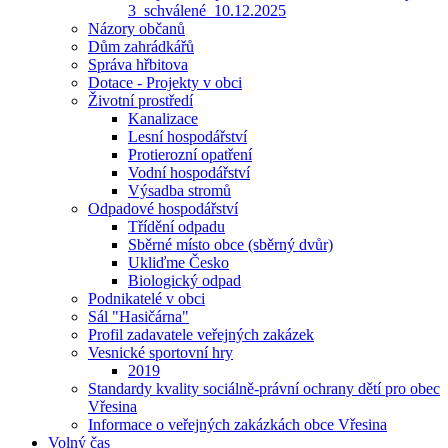
3_schválené_10.12.2025
Názory občanů
Dům zahrádkářů
Správa hřbitova
Dotace - Projekty v obci
Životní prostředí
Kanalizace
Lesní hospodářství
Protierozní opatření
Vodní hospodářství
Výsadba stromů
Odpadové hospodářství
Třídění odpadu
Sběrné místo obce (sběrný dvůr)
Ukliďme Česko
Biologický odpad
Podnikatelé v obci
Sál "Hasičárna"
Profil zadavatele veřejných zakázek
Vesnické sportovní hry
2019
Standardy kvality sociálně-právní ochrany dětí pro obec
Vřesina
Informace o veřejných zakázkách obce Vřesina
Volný čas