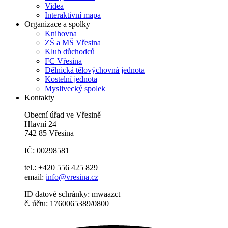
Videa
Interaktivní mapa
Organizace a spolky
Knihovna
ZŠ a MŠ Vřesina
Klub důchodců
FC Vřesina
Dělnická tělovýchovná jednota
Kostelní jednota
Myslivecký spolek
Kontakty
Obecní úřad ve Vřesině
Hlavní 24
742 85 Vřesina
IČ: 00298581
tel.: +420 556 425 829
email:
info@vresina.cz
ID datové schránky: mwaazct
č. účtu: 1760065389/0800