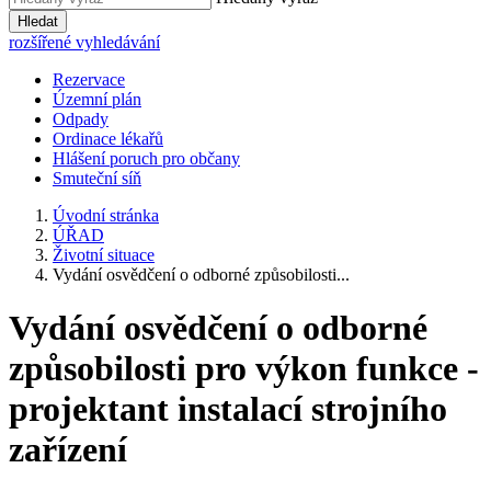
Hledat
rozšířené vyhledávání
Rezervace
Územní plán
Odpady
Ordinace lékařů
Hlášení poruch pro občany
Smuteční síň
Úvodní stránka
ÚŘAD
Životní situace
Vydání osvědčení o odborné způsobilosti...
Vydání osvědčení o odborné
způsobilosti pro výkon funkce -
projektant instalací strojního
zařízení