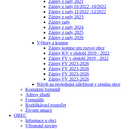
Zápisy z rady 2021
Zápisy z rady 01⁄2022 -10⁄2022
Zápisy z rady 11⁄2022 -12⁄2022
Zápisy z rady 2023
Zápisy rady
Zápisy z rady 2024
Zápisy z rady 2025
Zápisy z rady 2026
Výbory a komise
Zápisy komise pro rozvoj obce
Zápisy KV v období 2019 - 2022
Zápisy FV v období 2019 - 2022
Zápisy FV 2023-2026
Zápisy FV 2023-2026
Zápisy FV 2023-2026
Zápisy FV 2023-2026
Návrh na projednání záležitosti v orgánu obce
Kontaktní formulář
Adresy úřadů
Formuláře
Rozklikávací rozpočet
Životní situace
OBEC
Informace o obci
Vřesinské noviny