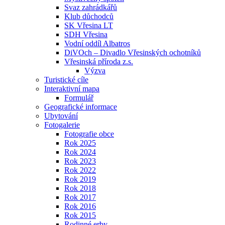
Svaz zahrádkářů
Klub důchodců
SK Vřesina LT
SDH Vřesina
Vodní oddíl Albatros
DiVOch – Divadlo Vřesinských ochotníků
Vřesinská příroda z.s.
Výzva
Turistické cíle
Interaktivní mapa
Formulář
Geografické informace
Ubytování
Fotogalerie
Fotografie obce
Rok 2025
Rok 2024
Rok 2023
Rok 2022
Rok 2019
Rok 2018
Rok 2017
Rok 2016
Rok 2015
Rodinné erby