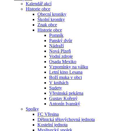
Kalendář akcí
Historie obce
Obecní kroniky
Školní kroniky
Znak obce
Historie obce
Pomník
Panský dvůr
Nádraží
Nová Plzeň
Vodní zdroje
Osada Mexiko
Vzpomínky na válku
Letní kino Lesana
Boží muka v obci
V knihách
Sudety
Vřesinská pekárna
Gustav Kořený
Antonín Ivanský
Spolky
FC Vřesina
Dělnická tělovýchovná jednota
Kostelní jednota
Myslivecký spolek