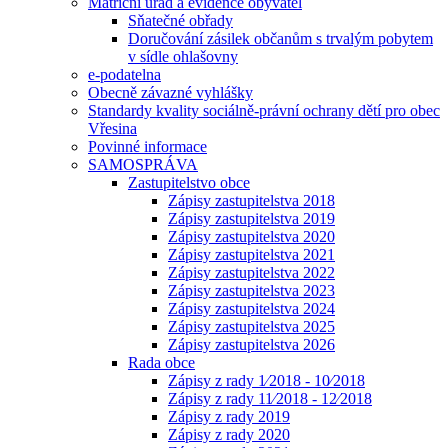
Matriční úřad a evidence obyvatel
Sňatečné obřady
Doručování zásilek občanům s trvalým pobytem
v sídle ohlašovny
e-podatelna
Obecně závazné vyhlášky
Standardy kvality sociálně-právní ochrany dětí pro obec
Vřesina
Povinné informace
SAMOSPRÁVA
Zastupitelstvo obce
Zápisy zastupitelstva 2018
Zápisy zastupitelstva 2019
Zápisy zastupitelstva 2020
Zápisy zastupitelstva 2021
Zápisy zastupitelstva 2022
Zápisy zastupitelstva 2023
Zápisy zastupitelstva 2024
Zápisy zastupitelstva 2025
Zápisy zastupitelstva 2026
Rada obce
Zápisy z rady 1⁄2018 - 10⁄2018
Zápisy z rady 11⁄2018 - 12⁄2018
Zápisy z rady 2019
Zápisy z rady 2020