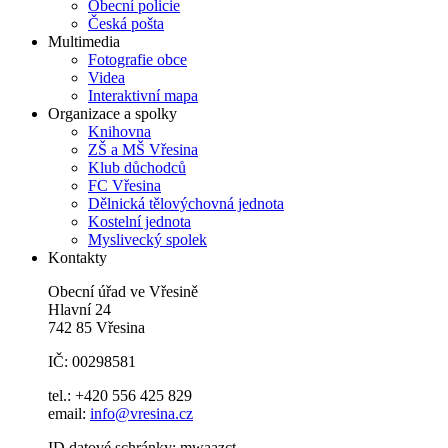
Obecní policie
Česká pošta
Multimedia
Fotografie obce
Videa
Interaktivní mapa
Organizace a spolky
Knihovna
ZŠ a MŠ Vřesina
Klub důchodců
FC Vřesina
Dělnická tělovýchovná jednota
Kostelní jednota
Myslivecký spolek
Kontakty
Obecní úřad ve Vřesině
Hlavní 24
742 85 Vřesina
IČ: 00298581
tel.: +420 556 425 829
email:
info@vresina.cz
ID datové schránky: mwaazct