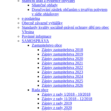
Matriční úřad a evidence obyvatel
Sňatečné obřady
Doručování zásilek občanům s trvalým pobytem
v sídle ohlašovny
e-podatelna
Obecně závazné vyhlášky
Standardy kvality sociálně-právní ochrany dětí pro obec
Vřesina
Povinné informace
SAMOSPRÁVA
Zastupitelstvo obce
Zápisy zastupitelstva 2018
Zápisy zastupitelstva 2019
Zápisy zastupitelstva 2020
Zápisy zastupitelstva 2021
Zápisy zastupitelstva 2022
Zápisy zastupitelstva 2023
Zápisy zastupitelstva 2024
Zápisy zastupitelstva 2025
Zápisy zastupitelstva 2026
Rada obce
Zápisy z rady 1⁄2018 - 10⁄2018
Zápisy z rady 11⁄2018 - 12⁄2018
Zápisy z rady 2019
Zápisy z rady 2020