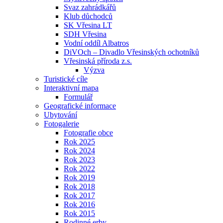
Svaz zahrádkářů
Klub důchodců
SK Vřesina LT
SDH Vřesina
Vodní oddíl Albatros
DiVOch – Divadlo Vřesinských ochotníků
Vřesinská příroda z.s.
Výzva
Turistické cíle
Interaktivní mapa
Formulář
Geografické informace
Ubytování
Fotogalerie
Fotografie obce
Rok 2025
Rok 2024
Rok 2023
Rok 2022
Rok 2019
Rok 2018
Rok 2017
Rok 2016
Rok 2015
Rodinné erby