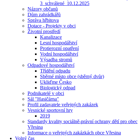
3_schválené_10.12.2025
Názory občanů
Dům zahrádkářů
Správa hřbitova
Dotace - Projekty v obci
Životní prostředí
Kanalizace
Lesní hospodářství
Protierozní opatření
Vodní hospodářství
Výsadba stromů
Odpadové hospodářství
Třídění odpadu
Sběrné místo obce (sběrný dvůr)
Ukliďme Česko
Biologický odpad
Podnikatelé v obci
Sál "Hasičárna"
Profil zadavatele veřejných zakázek
Vesnické sportovní hry
2019
Standardy kvality sociálně-právní ochrany dětí pro obec
Vřesina
Informace o veřejných zakázkách obce Vřesina
Volný čas