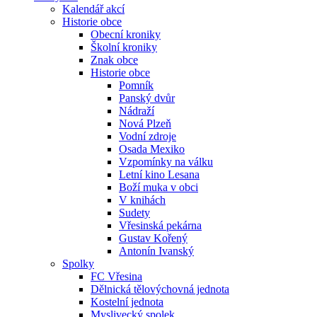
Kalendář akcí
Historie obce
Obecní kroniky
Školní kroniky
Znak obce
Historie obce
Pomník
Panský dvůr
Nádraží
Nová Plzeň
Vodní zdroje
Osada Mexiko
Vzpomínky na válku
Letní kino Lesana
Boží muka v obci
V knihách
Sudety
Vřesinská pekárna
Gustav Kořený
Antonín Ivanský
Spolky
FC Vřesina
Dělnická tělovýchovná jednota
Kostelní jednota
Myslivecký spolek