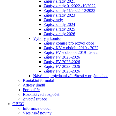
Zápisy z rady 2021
Zápisy z rady 01⁄2022 -10⁄2022
Zápisy z rady 11⁄2022 -12⁄2022
Zápisy z rady 2023
Zápisy rady
Zápisy z rady 2024
Zápisy z rady 2025
Zápisy z rady 2026
Výbory a komise
Zápisy komise pro rozvoj obce
Zápisy KV v období 2019 - 2022
Zápisy FV v období 2019 - 2022
Zápisy FV 2023-2026
Zápisy FV 2023-2026
Zápisy FV 2023-2026
Zápisy FV 2023-2026
Návrh na projednání záležitosti v orgánu obce
Kontaktní formulář
Adresy úřadů
Formuláře
Rozklikávací rozpočet
Životní situace
OBEC
Informace o obci
Vřesinské noviny