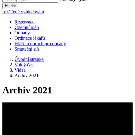
Hledat
rozšířené vyhledávání
Rezervace
Územní plán
Odpady
Ordinace lékařů
Hlášení poruch pro občany
Smuteční síň
Úvodní stránka
Volný čas
Videa
Archiv 2021
Archiv 2021