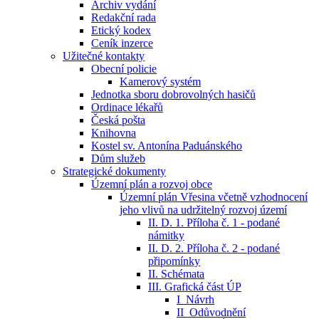
Archiv vydání
Redakční rada
Etický kodex
Ceník inzerce
Užitečné kontakty
Obecní policie
Kamerový systém
Jednotka sboru dobrovolných hasičů
Ordinace lékařů
Česká pošta
Knihovna
Kostel sv. Antonína Paduánského
Dům služeb
Strategické dokumenty
Územní plán a rozvoj obce
Územní plán Vřesina včetně vzhodnocení
jeho vlivů na udržitelný rozvoj území
II. D. 1. Příloha č. 1 - podané
námitky
II. D. 2. Příloha č. 2 - podané
připomínky
II. Schémata
III. Grafická část ÚP
I_Návrh
II_Odůvodnění