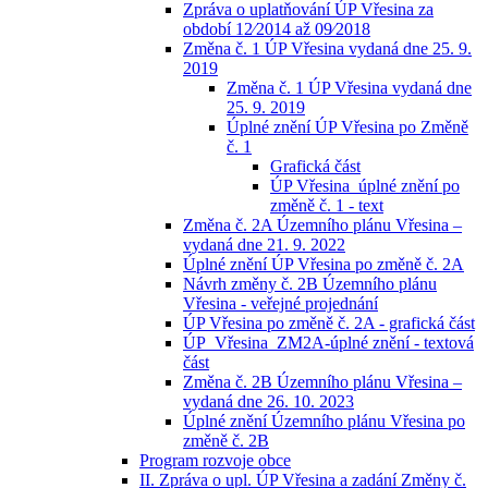
Zpráva o uplatňování ÚP Vřesina za
období 12⁄2014 až 09⁄2018
Změna č. 1 ÚP Vřesina vydaná dne 25. 9.
2019
Změna č. 1 ÚP Vřesina vydaná dne
25. 9. 2019
Úplné znění ÚP Vřesina po Změně
č. 1
Grafická část
ÚP Vřesina_úplné znění po
změně č. 1 - text
Změna č. 2A Územního plánu Vřesina –
vydaná dne 21. 9. 2022
Úplné znění ÚP Vřesina po změně č. 2A
Návrh změny č. 2B Územního plánu
Vřesina - veřejné projednání
ÚP Vřesina po změně č. 2A - grafická část
ÚP_Vřesina_ZM2A-úplné znění - textová
část
Změna č. 2B Územního plánu Vřesina –
vydaná dne 26. 10. 2023
Úplné znění Územního plánu Vřesina po
změně č. 2B
Program rozvoje obce
II. Zpráva o upl. ÚP Vřesina a zadání Změny č.