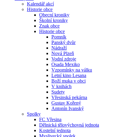
Kalendář akcí
Historie obce
Obecní kroniky
Školní kroniky
Znak obce
Historie obce
Pomník
Panský dvůr
Nádraží
Nová Plzeň
Vodní zdroje
Osada Mexiko
Vzpomínky na válku
Letní kino Lesana
Boží muka v obci
V knihách
Sudety
Vřesinská pekárna
Gustav Kořený
Antonín Ivanský
Spolky
FC Vřesina
Dělnická tělovýchovná jednota
Kostelní jednota
Myslivecký spolek