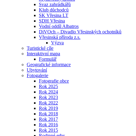
Svaz zahrádkářů
Klub důchodců
SK Vřesina LT
SDH Vřesina
Vodní oddíl Albatros
DiVOch – Divadlo Vřesinských ochotníků
Vřesinská příroda z.s.
Výzva
Turistické cíle
Interaktivní mapa
Formulář
Geografické informace
Ubytování
Fotogalerie
Fotografie obce
Rok 2025
Rok 2024
Rok 2023
Rok 2022
Rok 2019
Rok 2018
Rok 2017
Rok 2016
Rok 2015
Rodinné erby