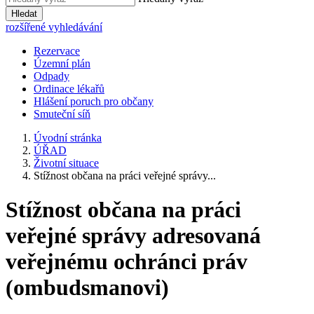
Hledat
rozšířené vyhledávání
Rezervace
Územní plán
Odpady
Ordinace lékařů
Hlášení poruch pro občany
Smuteční síň
Úvodní stránka
ÚŘAD
Životní situace
Stížnost občana na práci veřejné správy...
Stížnost občana na práci
veřejné správy adresovaná
veřejnému ochránci práv
(ombudsmanovi)