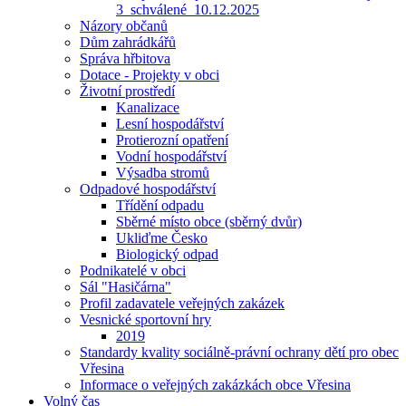
3_schválené_10.12.2025
Názory občanů
Dům zahrádkářů
Správa hřbitova
Dotace - Projekty v obci
Životní prostředí
Kanalizace
Lesní hospodářství
Protierozní opatření
Vodní hospodářství
Výsadba stromů
Odpadové hospodářství
Třídění odpadu
Sběrné místo obce (sběrný dvůr)
Ukliďme Česko
Biologický odpad
Podnikatelé v obci
Sál "Hasičárna"
Profil zadavatele veřejných zakázek
Vesnické sportovní hry
2019
Standardy kvality sociálně-právní ochrany dětí pro obec
Vřesina
Informace o veřejných zakázkách obce Vřesina
Volný čas