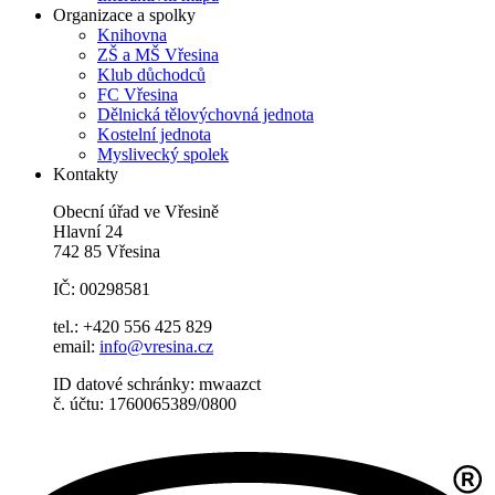
Organizace a spolky
Knihovna
ZŠ a MŠ Vřesina
Klub důchodců
FC Vřesina
Dělnická tělovýchovná jednota
Kostelní jednota
Myslivecký spolek
Kontakty
Obecní úřad ve Vřesině
Hlavní 24
742 85 Vřesina
IČ: 00298581
tel.: +420 556 425 829
email:
info@vresina.cz
ID datové schránky: mwaazct
č. účtu: 1760065389/0800