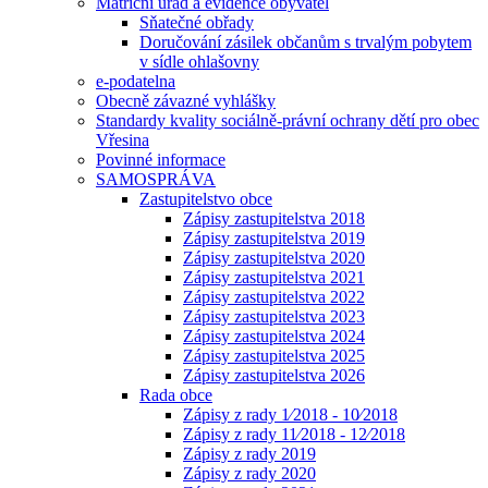
Matriční úřad a evidence obyvatel
Sňatečné obřady
Doručování zásilek občanům s trvalým pobytem
v sídle ohlašovny
e-podatelna
Obecně závazné vyhlášky
Standardy kvality sociálně-právní ochrany dětí pro obec
Vřesina
Povinné informace
SAMOSPRÁVA
Zastupitelstvo obce
Zápisy zastupitelstva 2018
Zápisy zastupitelstva 2019
Zápisy zastupitelstva 2020
Zápisy zastupitelstva 2021
Zápisy zastupitelstva 2022
Zápisy zastupitelstva 2023
Zápisy zastupitelstva 2024
Zápisy zastupitelstva 2025
Zápisy zastupitelstva 2026
Rada obce
Zápisy z rady 1⁄2018 - 10⁄2018
Zápisy z rady 11⁄2018 - 12⁄2018
Zápisy z rady 2019
Zápisy z rady 2020