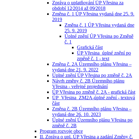
Zpráva o uplatňování ÚP Vřesina za
období 12⁄2014 až 09⁄2018
Změna č. 1 ÚP Vřesina vydaná dne 25. 9.
2019
Změna č. 1 ÚP Vřesina vydaná dne
25. 9. 2019
Úplné znění ÚP Vřesina po Změně
č. 1
Grafická část
ÚP Vřesina_úplné znění po
změně č. 1 - text
Změna č. 2A Územního plánu Vřesina –
vydaná dne 21. 9. 2022
Úplné znění ÚP Vřesina po změně č. 2A
Návrh změny č. 2B Územního plánu
Vřesina - veřejné projednání
ÚP Vřesina po změně č. 2A - grafická část
ÚP_Vřesina_ZM2A-úplné znění - textová
část
Změna č. 2B Územního plánu Vřesina –
vydaná dne 26. 10. 2023
Úplné znění Územního plánu Vřesina po
změně č. 2B
Program rozvoje obce
II. Zpráva o upl. ÚP Vřesina a zadání Změny č.