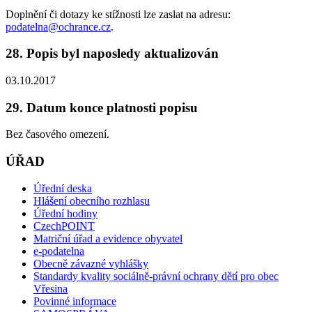
Doplnění či dotazy ke stížnosti lze zaslat na adresu:
podatelna@ochrance.cz
.
28. Popis byl naposledy aktualizován
03.10.2017
29. Datum konce platnosti popisu
Bez časového omezení.
ÚŘAD
Úřední deska
Hlášení obecního rozhlasu
Úřední hodiny
CzechPOINT
Matriční úřad a evidence obyvatel
e-podatelna
Obecně závazné vyhlášky
Standardy kvality sociálně-právní ochrany dětí pro obec
Vřesina
Povinné informace