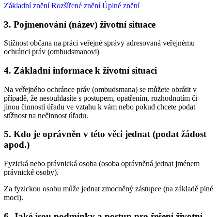
Základní znění
Rozšířené znění
Úplné znění
3. Pojmenování (název) životní situace
Stížnost občana na práci veřejné správy adresovaná veřejnému
ochránci práv (ombudsmanovi)
4. Základní informace k životní situaci
Na veřejného ochránce práv (ombudsmana) se můžete obrátit v
případě, že nesouhlasíte s postupem, opatřením, rozhodnutím či
jinou činností úřadu ve vztahu k vám nebo pokud chcete podat
stížnost na nečinnost úřadu.
5. Kdo je oprávněn v této věci jednat (podat žádost
apod.)
Fyzická nebo právnická osoba (osoba oprávněná jednat jménem
právnické osoby).
Za fyzickou osobu může jednat zmocněný zástupce (na základě plné
moci).
6. Jaké jsou podmínky a postup pro řešení životní