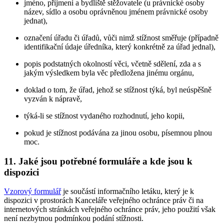
jméno, příjmení a bydliště stěžovatele (u právnické osoby
název, sídlo a osobu oprávněnou jménem právnické osoby
jednat),
označení úřadu či úřadů, vůči nimž stížnost směřuje (případně
identifikační údaje úředníka, který konkrétně za úřad jednal),
popis podstatných okolností věci, včetně sdělení, zda a s
jakým výsledkem byla věc předložena jinému orgánu,
doklad o tom, že úřad, jehož se stížnost týká, byl neúspěšně
vyzván k nápravě,
týká-li se stížnost vydaného rozhodnutí, jeho kopii,
pokud je stížnost podávána za jinou osobu, písemnou plnou
moc.
11. Jaké jsou potřebné formuláře a kde jsou k
dispozici
Vzorový formulář
je součástí informačního letáku, který je k
dispozici v prostorách Kanceláře veřejného ochránce práv či na
internetových stránkách veřejného ochránce práv, jeho použití však
není nezbytnou podmínkou podání stížnosti.