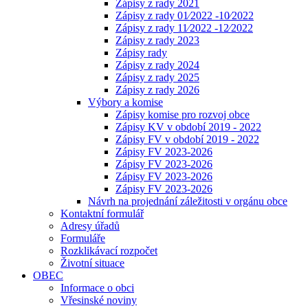
Zápisy z rady 2021
Zápisy z rady 01⁄2022 -10⁄2022
Zápisy z rady 11⁄2022 -12⁄2022
Zápisy z rady 2023
Zápisy rady
Zápisy z rady 2024
Zápisy z rady 2025
Zápisy z rady 2026
Výbory a komise
Zápisy komise pro rozvoj obce
Zápisy KV v období 2019 - 2022
Zápisy FV v období 2019 - 2022
Zápisy FV 2023-2026
Zápisy FV 2023-2026
Zápisy FV 2023-2026
Zápisy FV 2023-2026
Návrh na projednání záležitosti v orgánu obce
Kontaktní formulář
Adresy úřadů
Formuláře
Rozklikávací rozpočet
Životní situace
OBEC
Informace o obci
Vřesinské noviny