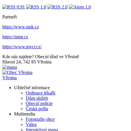
Partneři
https://www.msk.cz
https://mmr.cz
https://www.mvcr.cz/
Kde nás najdete?
Obecní úřad ve Vřesině
Hlavní 24, 742 85 Vřesina
Vřesina
Užitečné informace
Ordinace lékařů
Dům služeb
Obecní policie
Česká pošta
Multimedia
Fotografie obce
Videa
Interaktivní mapa