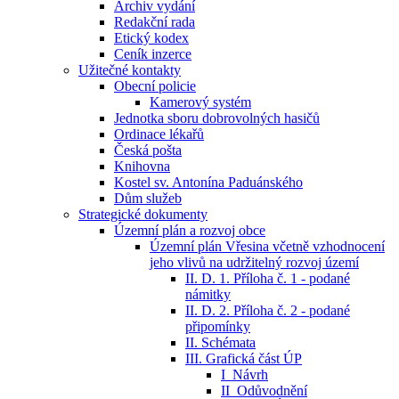
Archiv vydání
Redakční rada
Etický kodex
Ceník inzerce
Užitečné kontakty
Obecní policie
Kamerový systém
Jednotka sboru dobrovolných hasičů
Ordinace lékařů
Česká pošta
Knihovna
Kostel sv. Antonína Paduánského
Dům služeb
Strategické dokumenty
Územní plán a rozvoj obce
Územní plán Vřesina včetně vzhodnocení
jeho vlivů na udržitelný rozvoj území
II. D. 1. Příloha č. 1 - podané
námitky
II. D. 2. Příloha č. 2 - podané
připomínky
II. Schémata
III. Grafická část ÚP
I_Návrh
II_Odůvodnění