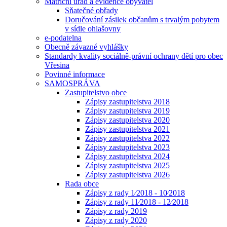
Matriční úřad a evidence obyvatel
Sňatečné obřady
Doručování zásilek občanům s trvalým pobytem
v sídle ohlašovny
e-podatelna
Obecně závazné vyhlášky
Standardy kvality sociálně-právní ochrany dětí pro obec
Vřesina
Povinné informace
SAMOSPRÁVA
Zastupitelstvo obce
Zápisy zastupitelstva 2018
Zápisy zastupitelstva 2019
Zápisy zastupitelstva 2020
Zápisy zastupitelstva 2021
Zápisy zastupitelstva 2022
Zápisy zastupitelstva 2023
Zápisy zastupitelstva 2024
Zápisy zastupitelstva 2025
Zápisy zastupitelstva 2026
Rada obce
Zápisy z rady 1⁄2018 - 10⁄2018
Zápisy z rady 11⁄2018 - 12⁄2018
Zápisy z rady 2019
Zápisy z rady 2020