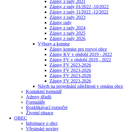
Zápisy z rady 2021
Zápisy z rady 01⁄2022 -10⁄2022
Zápisy z rady 11⁄2022 -12⁄2022
Zápisy z rady 2023
Zápisy rady
Zápisy z rady 2024
Zápisy z rady 2025
Zápisy z rady 2026
Výbory a komise
Zápisy komise pro rozvoj obce
Zápisy KV v období 2019 - 2022
Zápisy FV v období 2019 - 2022
Zápisy FV 2023-2026
Zápisy FV 2023-2026
Zápisy FV 2023-2026
Zápisy FV 2023-2026
Návrh na projednání záležitosti v orgánu obce
Kontaktní formulář
Adresy úřadů
Formuláře
Rozklikávací rozpočet
Životní situace
OBEC
Informace o obci
Vřesinské noviny