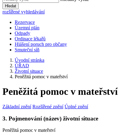
Hledat
rozšířené vyhledávání
Rezervace
Územní plán
Odpady
Ordinace lékařů
Hlášení poruch pro občany
Smuteční síň
Úvodní stránka
ÚŘAD
Životní situace
Peněžitá pomoc v mateřství
Peněžitá pomoc v mateřství
Základní znění
Rozšířené znění
Úplné znění
3. Pojmenování (název) životní situace
Peněžitá pomoc v mateřství