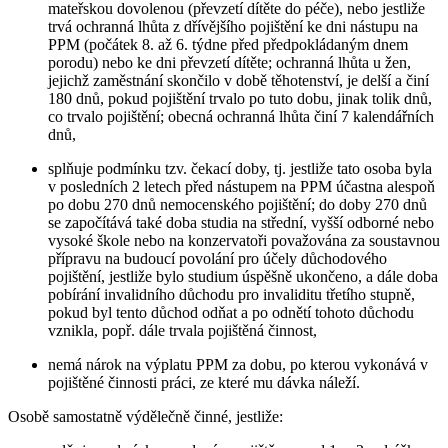
mateřskou dovolenou (převzetí dítěte do péče), nebo jestliže
trvá ochranná lhůta z dřívějšího pojištění ke dni nástupu na
PPM (počátek 8. až 6. týdne před předpokládaným dnem
porodu) nebo ke dni převzetí dítěte; ochranná lhůta u žen,
jejichž zaměstnání skončilo v době těhotenství, je delší a činí
180 dnů, pokud pojištění trvalo po tuto dobu, jinak tolik dnů,
co trvalo pojištění; obecná ochranná lhůta činí 7 kalendářních
dnů,
splňuje podmínku tzv. čekací doby, tj. jestliže tato osoba byla
v posledních 2 letech před nástupem na PPM účastna alespoň
po dobu 270 dnů nemocenského pojištění; do doby 270 dnů
se započítává také doba studia na střední, vyšší odborné nebo
vysoké škole nebo na konzervatoři považována za soustavnou
přípravu na budoucí povolání pro účely důchodového
pojištění, jestliže bylo studium úspěšně ukončeno, a dále doba
pobírání invalidního důchodu pro invaliditu třetího stupně,
pokud byl tento důchod odňat a po odnětí tohoto důchodu
vznikla, popř. dále trvala pojištěná činnost,
nemá nárok na výplatu PPM za dobu, po kterou vykonává v
pojištěné činnosti práci, ze které mu dávka náleží.
Osobě samostatně výdělečně činné,
jestliže: