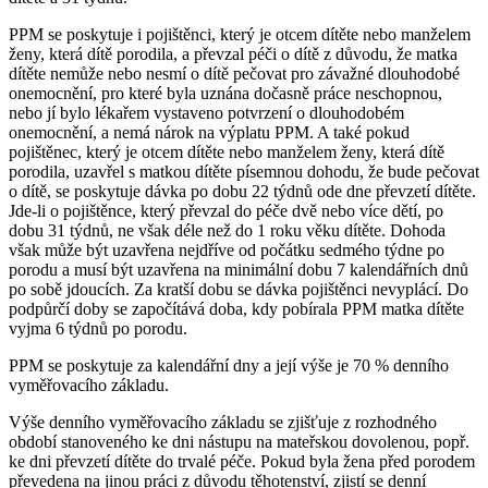
PPM se poskytuje i pojištěnci, který je otcem dítěte nebo manželem
ženy, která dítě porodila, a převzal péči o dítě z důvodu, že matka
dítěte nemůže nebo nesmí o dítě pečovat pro závažné dlouhodobé
onemocnění, pro které byla uznána dočasně práce neschopnou,
nebo jí bylo lékařem vystaveno potvrzení o dlouhodobém
onemocnění, a nemá nárok na výplatu PPM. A také pokud
pojištěnec, který je otcem dítěte nebo manželem ženy, která dítě
porodila, uzavřel s matkou dítěte písemnou dohodu, že bude pečovat
o dítě, se poskytuje dávka po dobu 22 týdnů ode dne převzetí dítěte.
Jde-li o pojištěnce, který převzal do péče dvě nebo více dětí, po
dobu 31 týdnů, ne však déle než do 1 roku věku dítěte. Dohoda
však může být uzavřena nejdříve od počátku sedmého týdne po
porodu a musí být uzavřena na minimální dobu 7 kalendářních dnů
po sobě jdoucích. Za kratší dobu se dávka pojištěnci nevyplácí. Do
podpůrčí doby se započítává doba, kdy pobírala PPM matka dítěte
vyjma 6 týdnů po porodu.
PPM se poskytuje za kalendářní dny a její výše je 70 % denního
vyměřovacího základu.
Výše denního vyměřovacího základu se zjišťuje z rozhodného
období stanoveného ke dni nástupu na mateřskou dovolenou, popř.
ke dni převzetí dítěte do trvalé péče. Pokud byla žena před porodem
převedena na jinou práci z důvodu těhotenství, zjistí se denní