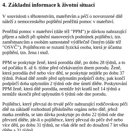
4. Základní informace k životní situaci
V souvislosti s těhotenstvím, mateřstvím a péčí o novorozené dítě
náleží z nemocenského pojištění peněžitá pomoc v mateřství.
Peněžitá pomoc v mateřství (dále též "PPM") je dávkou nahrazující
příjem a náleží při splnění stanovených podmínek pojištěnci, tzn.
zaměstnancům a osobám samostatně výdělečně činným (dále též
"OSVČ"). Pojištěncem se rozumí fyzická osoba, která je účastna
pojištění, tzn. žena i muž.
PPM se poskytuje ženě, která porodila dítě, po dobu 28 týdnů, a to
od počátku 8. až 6. týdne před očekávaným dnem porodu. Ženě,
která porodila dvě nebo více dětí, se poskytuje nejdéle po dobu 37
týdnů. Pokud dítě zemře před uplynutím podpůrčí doby, pak končí
podpůrčí doba uplynutím 2 týdnů ode dne úmrtí dítěte. Poskytování
PPM ženě, která dítě porodila, nemůže být kratší než 14 týdnů a
nemůže skončit před uplynutím 6 týdnů ode dne porodu.
Pojištěnci, který převzal do trvalé péče nahrazující rodičovskou péči
dítě na základě rozhodnutí příslušného orgánu nebo dítě, jehož
matka zemřela, se tato dávka poskytuje po dobu 22 týdnů ode dne
převzetí dítěte, jde-li o pojištěnce, který převzal do péče dvě nebo
více dětí, po dobu 31 týdnů, ne však déle než do dosažení 7 let věku
dítěte a 31 týdnů.