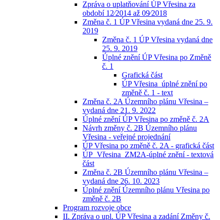
Zpráva o uplatňování ÚP Vřesina za
období 12⁄2014 až 09⁄2018
Změna č. 1 ÚP Vřesina vydaná dne 25. 9.
2019
Změna č. 1 ÚP Vřesina vydaná dne
25. 9. 2019
Úplné znění ÚP Vřesina po Změně
č. 1
Grafická část
ÚP Vřesina_úplné znění po
změně č. 1 - text
Změna č. 2A Územního plánu Vřesina –
vydaná dne 21. 9. 2022
Úplné znění ÚP Vřesina po změně č. 2A
Návrh změny č. 2B Územního plánu
Vřesina - veřejné projednání
ÚP Vřesina po změně č. 2A - grafická část
ÚP_Vřesina_ZM2A-úplné znění - textová
část
Změna č. 2B Územního plánu Vřesina –
vydaná dne 26. 10. 2023
Úplné znění Územního plánu Vřesina po
změně č. 2B
Program rozvoje obce
II. Zpráva o upl. ÚP Vřesina a zadání Změny č.