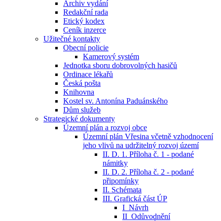
Archiv vydání
Redakční rada
Etický kodex
Ceník inzerce
Užitečné kontakty
Obecní policie
Kamerový systém
Jednotka sboru dobrovolných hasičů
Ordinace lékařů
Česká pošta
Knihovna
Kostel sv. Antonína Paduánského
Dům služeb
Strategické dokumenty
Územní plán a rozvoj obce
Územní plán Vřesina včetně vzhodnocení
jeho vlivů na udržitelný rozvoj území
II. D. 1. Příloha č. 1 - podané
námitky
II. D. 2. Příloha č. 2 - podané
připomínky
II. Schémata
III. Grafická část ÚP
I_Návrh
II_Odůvodnění