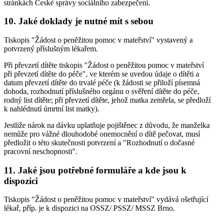
stránkách České správy sociálního zabezpečení.
10. Jaké doklady je nutné mít s sebou
Tiskopis "Žádost o peněžitou pomoc v mateřství" vystavený a
potvrzený příslušným lékařem.
Při převzetí dítěte tiskopis "Žádost o peněžitou pomoc v mateřství
při převzetí dítěte do péče", ve kterém se uvedou údaje o dítěti a
datum převzetí dítěte do trvalé péče (k žádosti se přiloží písemná
dohoda, rozhodnutí příslušného orgánu o svěření dítěte do péče,
rodný list dítěte; při převzetí dítěte, jehož matka zemřela, se předloží
k nahlédnutí úmrtní list matky).
Jestliže nárok na dávku uplatňuje pojištěnec z důvodu, že manželka
nemůže pro vážné dlouhodobé onemocnění o dítě pečovat, musí
předložit o této skutečnosti potvrzení a "Rozhodnutí o dočasné
pracovní neschopnosti".
11. Jaké jsou potřebné formuláře a kde jsou k
dispozici
Tiskopis "Žádost o peněžitou pomoc v mateřství" vydává ošetřující
lékař, příp. je k dispozici na OSSZ/ PSSZ/ MSSZ Brno.