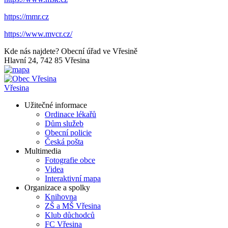
https://mmr.cz
https://www.mvcr.cz/
Kde nás najdete?
Obecní úřad ve Vřesině
Hlavní 24, 742 85 Vřesina
Vřesina
Užitečné informace
Ordinace lékařů
Dům služeb
Obecní policie
Česká pošta
Multimedia
Fotografie obce
Videa
Interaktivní mapa
Organizace a spolky
Knihovna
ZŠ a MŠ Vřesina
Klub důchodců
FC Vřesina