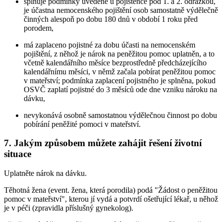
splňuje podmínky uvedené u pojištěnce pod 1. a 2. odrážkou,
je účastna nemocenského pojištění osob samostatně výdělečně
činných alespoň po dobu 180 dnů v období 1 roku před
porodem,
má zaplaceno pojistné za dobu účasti na nemocenském
pojištění, z něhož je nárok na peněžitou pomoc uplatněn, a to
včetně kalendářního měsíce bezprostředně předcházejícího
kalendářnímu měsíci, v němž začala pobírat peněžitou pomoc
v mateřství; podmínka zaplacení pojistného je splněna, pokud
OSVČ zaplatí pojistné do 3 měsíců ode dne vzniku nároku na
dávku,
nevykonává osobně samostatnou výdělečnou činnost po dobu
pobírání peněžité pomoci v mateřství.
7. Jakým způsobem můžete zahájit řešení životní
situace
Uplatněte nárok na dávku.
Těhotná žena (event. žena, která porodila) podá "Žádost o peněžitou
pomoc v mateřství", kterou jí vydá a potvrdí ošetřující lékař, u něhož
je v péči (zpravidla příslušný gynekolog).