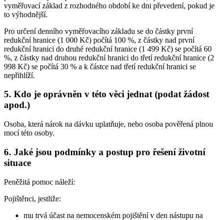
vyměřovací základ z rozhodného období ke dni převedení, pokud je
to výhodnější.
Pro určení denního vyměřovacího základu se do částky první
redukční hranice (1 000 Kč) počítá 100 %, z částky nad první
redukční hranici do druhé redukční hranice (1 499 Kč) se počítá 60
%, z částky nad druhou redukční hranici do třetí redukční hranice (2
998 Kč) se počítá 30 % a k částce nad třetí redukční hranici se
nepřihlíží.
5. Kdo je oprávněn v této věci jednat (podat žádost
apod.)
Osoba, která nárok na dávku uplatňuje, nebo osoba pověřená plnou
mocí této osoby.
6. Jaké jsou podmínky a postup pro řešení životní
situace
Peněžitá pomoc náleží:
Pojištěnci,
jestliže:
mu trvá účast na nemocenském pojištění v den nástupu na