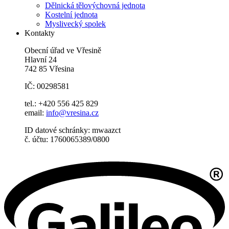
Dělnická tělovýchovná jednota
Kostelní jednota
Myslivecký spolek
Kontakty
Obecní úřad ve Vřesině
Hlavní 24
742 85 Vřesina
IČ: 00298581
tel.: +420 556 425 829
email:
info@vresina.cz
ID datové schránky: mwaazct
č. účtu: 1760065389/0800