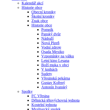
Kalendář akcí
Historie obce
Obecní kroniky
Školní kroniky
Znak obce
Historie obce
Pomník
Panský dvůr
Nádraží
Nová Plzeň
Vodní zdroje
Osada Mexiko
Vzpomínky na válku
Letní kino Lesana
Boží muka v obci
V knihách
Sudety
Vřesinská pekárna
Gustav Kořený
Antonín Ivanský
Spolky
FC Vřesina
Dělnická tělovýchovná jednota
Kostelní jednota
Myslivecký spolek