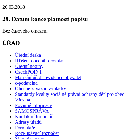
20.03.2018
29. Datum konce platnosti popisu
Bez časového omezení.
ÚŘAD
Úřední deska
Hlášení obecního rozhlasu
Úřední hodiny
CzechPOINT
Matriční úřad a evidence obyvatel
e-podatelna
Obecně závazné vyhlášky
Standardy kvality sociálně-právní ochrany dětí pro obec
Vřesina
Povinné informace
SAMOSPRÁVA
Kontaktní formulář
Adresy úřadů
Formuláře
Rozklikávací rozpočet
Životní situace