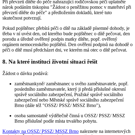
Při převzetí dítěte do péče nahrazující rodičovskou péči uplatněte
nárok podáním tiskopisu "Žádost o peněžitou pomoc v mateřství při
převzetí dítěte do péče" a předložením dokladů, které tuto
skutečnost potvrzují.
Pokud pojištěnec přebírá péči o dítě na základě písemné dohody, je
třeba v ní uvést den, od kterého bude pojištěnec o dítě pečovat, den
porodu a úředně ověřený podpis matky dítěte, popř. ověřený
orgánem nemocenského pojištění. Den ověření podpisů na dohodě o
péči o dítě musí předcházet dni, ve kterém má otec o dítě pečovat.
8. Na které instituci životní situaci řešit
Žádost o dávku podává:
zaměstnankyně/ zaměstnanec u svého zaměstnavatele, popř.
posledního zaměstnavatele, který ji předá příslušné okresní
správě sociálního zabezpečení, Pražské správě sociálního
zabezpečení nebo Městské správě sociálního zabezpečení
Brno (dále též "OSSZ/ PSSZ/ MSSZ Brno"),
osoba samostatně výdělečně činná u OSSZ/ PSSZ/ MSSZ
Brno příslušné podle místa trvalého pobytu.
Kontakty na OSSZ/ PSSZ/ MSSZ Brno
naleznete na internetových