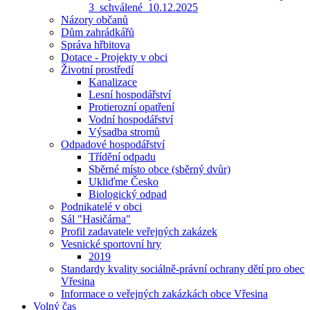
3_schválené_10.12.2025
Názory občanů
Dům zahrádkářů
Správa hřbitova
Dotace - Projekty v obci
Životní prostředí
Kanalizace
Lesní hospodářství
Protierozní opatření
Vodní hospodářství
Výsadba stromů
Odpadové hospodářství
Třídění odpadu
Sběrné místo obce (sběrný dvůr)
Ukliďme Česko
Biologický odpad
Podnikatelé v obci
Sál "Hasičárna"
Profil zadavatele veřejných zakázek
Vesnické sportovní hry
2019
Standardy kvality sociálně-právní ochrany dětí pro obec
Vřesina
Informace o veřejných zakázkách obce Vřesina
Volný čas