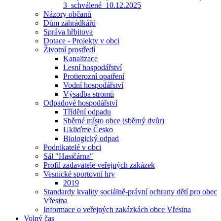
3_schválené_10.12.2025
Názory občanů
Dům zahrádkářů
Správa hřbitova
Dotace - Projekty v obci
Životní prostředí
Kanalizace
Lesní hospodářství
Protierozní opatření
Vodní hospodářství
Výsadba stromů
Odpadové hospodářství
Třídění odpadu
Sběrné místo obce (sběrný dvůr)
Ukliďme Česko
Biologický odpad
Podnikatelé v obci
Sál "Hasičárna"
Profil zadavatele veřejných zakázek
Vesnické sportovní hry
2019
Standardy kvality sociálně-právní ochrany dětí pro obec
Vřesina
Informace o veřejných zakázkách obce Vřesina
Volný čas