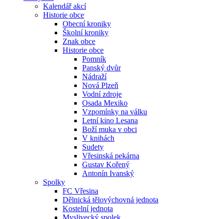
Kalendář akcí
Historie obce
Obecní kroniky
Školní kroniky
Znak obce
Historie obce
Pomník
Panský dvůr
Nádraží
Nová Plzeň
Vodní zdroje
Osada Mexiko
Vzpomínky na válku
Letní kino Lesana
Boží muka v obci
V knihách
Sudety
Vřesinská pekárna
Gustav Kořený
Antonín Ivanský
Spolky
FC Vřesina
Dělnická tělovýchovná jednota
Kostelní jednota
Myslivecký spolek