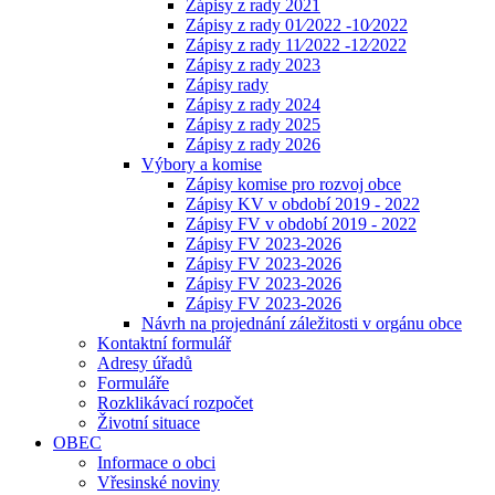
Zápisy z rady 2021
Zápisy z rady 01⁄2022 -10⁄2022
Zápisy z rady 11⁄2022 -12⁄2022
Zápisy z rady 2023
Zápisy rady
Zápisy z rady 2024
Zápisy z rady 2025
Zápisy z rady 2026
Výbory a komise
Zápisy komise pro rozvoj obce
Zápisy KV v období 2019 - 2022
Zápisy FV v období 2019 - 2022
Zápisy FV 2023-2026
Zápisy FV 2023-2026
Zápisy FV 2023-2026
Zápisy FV 2023-2026
Návrh na projednání záležitosti v orgánu obce
Kontaktní formulář
Adresy úřadů
Formuláře
Rozklikávací rozpočet
Životní situace
OBEC
Informace o obci
Vřesinské noviny