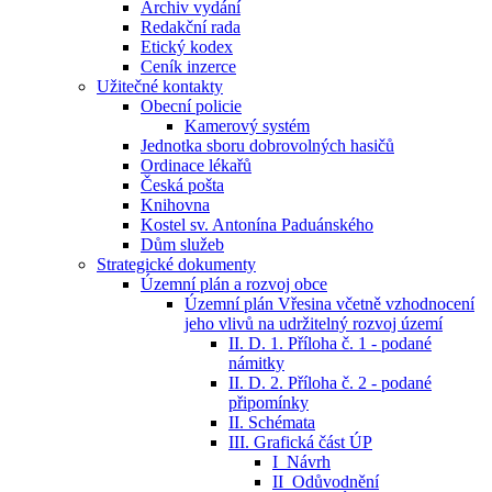
Archiv vydání
Redakční rada
Etický kodex
Ceník inzerce
Užitečné kontakty
Obecní policie
Kamerový systém
Jednotka sboru dobrovolných hasičů
Ordinace lékařů
Česká pošta
Knihovna
Kostel sv. Antonína Paduánského
Dům služeb
Strategické dokumenty
Územní plán a rozvoj obce
Územní plán Vřesina včetně vzhodnocení
jeho vlivů na udržitelný rozvoj území
II. D. 1. Příloha č. 1 - podané
námitky
II. D. 2. Příloha č. 2 - podané
připomínky
II. Schémata
III. Grafická část ÚP
I_Návrh
II_Odůvodnění