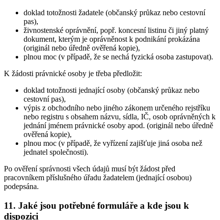
doklad totožnosti žadatele (občanský průkaz nebo cestovní
pas),
živnostenské oprávnění, popř. koncesní listinu či jiný platný
dokument, kterým je oprávněnost k podnikání prokázána
(originál nebo úředně ověřená kopie),
plnou moc (v případě, že se nechá fyzická osoba zastupovat).
K žádosti právnické osoby je třeba předložit:
doklad totožnosti jednající osoby (občanský průkaz nebo
cestovní pas),
výpis z obchodního nebo jiného zákonem určeného rejstříku
nebo registru s obsahem názvu, sídla, IČ, osob oprávněných k
jednání jménem právnické osoby apod. (originál nebo úředně
ověřená kopie),
plnou moc (v případě, že vyřízení zajišťuje jiná osoba než
jednatel společnosti).
Po ověření správnosti všech údajů musí být žádost před
pracovníkem příslušného úřadu žadatelem (jednající osobou)
podepsána.
11. Jaké jsou potřebné formuláře a kde jsou k
dispozici