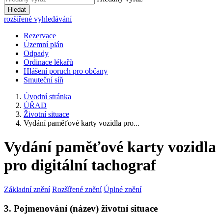
Hledat
rozšířené vyhledávání
Rezervace
Územní plán
Odpady
Ordinace lékařů
Hlášení poruch pro občany
Smuteční síň
Úvodní stránka
ÚŘAD
Životní situace
Vydání paměťové karty vozidla pro...
Vydání paměťové karty vozidla
pro digitální tachograf
Základní znění
Rozšířené znění
Úplné znění
3. Pojmenování (název) životní situace