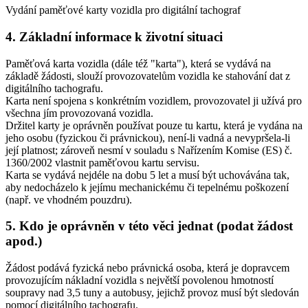
Vydání paměťové karty vozidla pro digitální tachograf
4. Základní informace k životní situaci
Paměťová karta vozidla (dále též "karta"), která se vydává na
základě žádosti, slouží provozovatelům vozidla ke stahování dat z
digitálního tachografu.
Karta není spojena s konkrétním vozidlem, provozovatel ji užívá pro
všechna jím provozovaná vozidla.
Držitel karty je oprávněn používat pouze tu kartu, která je vydána na
jeho osobu (fyzickou či právnickou), není-li vadná a nevypršela-li
její platnost; zároveň nesmí v souladu s Nařízením Komise (ES) č.
1360/2002 vlastnit paměťovou kartu servisu.
Karta se vydává nejdéle na dobu 5 let a musí být uchovávána tak,
aby nedocházelo k jejímu mechanickému či tepelnému poškození
(např. ve vhodném pouzdru).
5. Kdo je oprávněn v této věci jednat (podat žádost
apod.)
Žádost podává fyzická nebo právnická osoba, která je dopravcem
provozujícím nákladní vozidla s největší povolenou hmotností
soupravy nad 3,5 tuny a autobusy, jejichž provoz musí být sledován
pomocí digitálního tachografu.