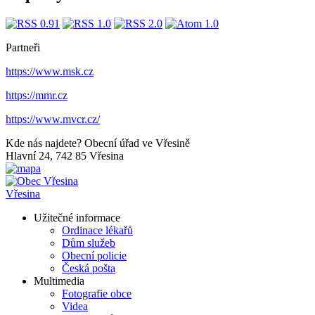
Partneři
https://www.msk.cz
https://mmr.cz
https://www.mvcr.cz/
Kde nás najdete?
Obecní úřad ve Vřesině
Hlavní 24, 742 85 Vřesina
Vřesina
Užitečné informace
Ordinace lékařů
Dům služeb
Obecní policie
Česká pošta
Multimedia
Fotografie obce
Videa