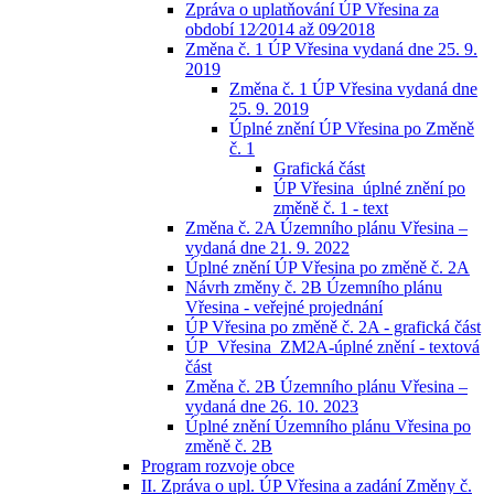
Zpráva o uplatňování ÚP Vřesina za
období 12⁄2014 až 09⁄2018
Změna č. 1 ÚP Vřesina vydaná dne 25. 9.
2019
Změna č. 1 ÚP Vřesina vydaná dne
25. 9. 2019
Úplné znění ÚP Vřesina po Změně
č. 1
Grafická část
ÚP Vřesina_úplné znění po
změně č. 1 - text
Změna č. 2A Územního plánu Vřesina –
vydaná dne 21. 9. 2022
Úplné znění ÚP Vřesina po změně č. 2A
Návrh změny č. 2B Územního plánu
Vřesina - veřejné projednání
ÚP Vřesina po změně č. 2A - grafická část
ÚP_Vřesina_ZM2A-úplné znění - textová
část
Změna č. 2B Územního plánu Vřesina –
vydaná dne 26. 10. 2023
Úplné znění Územního plánu Vřesina po
změně č. 2B
Program rozvoje obce
II. Zpráva o upl. ÚP Vřesina a zadání Změny č.