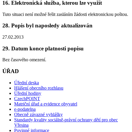
16. Elektronická služba, kterou lze využít
Tuto situaci není možné řešit zasláním žádosti elektronickou poštou.
28. Popis byl naposledy aktualizován
27.02.2013
29. Datum konce platnosti popisu
Bez časového omezení.
ÚŘAD
Úřední deska
Hlášení obecního rozhlasu
Úřední hodiny
CzechPOINT
Matriční úřad a evidence obyvatel
e-podatelna
Obecně závazné vyhlášky
Standardy kvality sociálně-právní ochrany dětí pro obec
Vřesina
Povinné informace