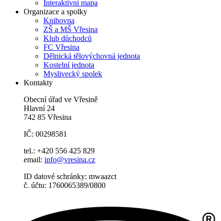
Interaktivní mapa
Organizace a spolky
Knihovna
ZŠ a MŠ Vřesina
Klub důchodců
FC Vřesina
Dělnická tělovýchovná jednota
Kostelní jednota
Myslivecký spolek
Kontakty
Obecní úřad ve Vřesině
Hlavní 24
742 85 Vřesina
IČ: 00298581
tel.: +420 556 425 829
email:
info@vresina.cz
ID datové schránky: mwaazct
č. účtu: 1760065389/0800