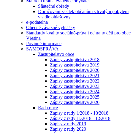
Matriční úřad a evidence obyvatel
Sňatečné obřady
Doručování zásilek občanům s trvalým pobytem
v sídle ohlašovny
e-podatelna
Obecně závazné vyhlášky
Standardy kvality sociálně-právní ochrany dětí pro obec
Vřesina
Povinné informace
SAMOSPRÁVA
Zastupitelstvo obce
Zápisy zastupitelstva 2018
Zápisy zastupitelstva 2019
Zápisy zastupitelstva 2020
Zápisy zastupitelstva 2021
Zápisy zastupitelstva 2022
Zápisy zastupitelstva 2023
Zápisy zastupitelstva 2024
Zápisy zastupitelstva 2025
Zápisy zastupitelstva 2026
Rada obce
Zápisy z rady 1⁄2018 - 10⁄2018
Zápisy z rady 11⁄2018 - 12⁄2018
Zápisy z rady 2019
Zápisy z rady 2020