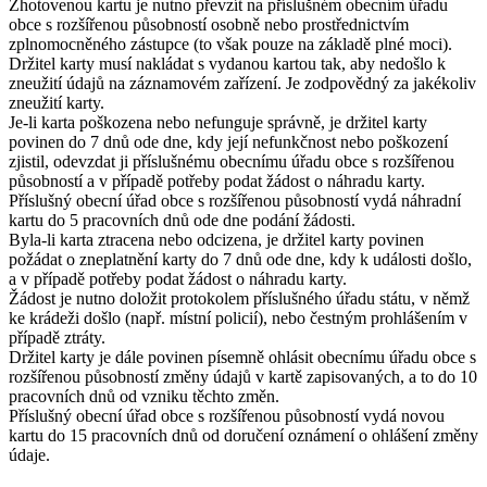
Zhotovenou kartu je nutno převzít na příslušném obecním úřadu
obce s rozšířenou působností osobně nebo prostřednictvím
zplnomocněného zástupce (to však pouze na základě plné moci).
Držitel karty musí nakládat s vydanou kartou tak, aby nedošlo k
zneužití údajů na záznamovém zařízení. Je zodpovědný za jakékoliv
zneužití karty.
Je-li karta poškozena nebo nefunguje správně, je držitel karty
povinen do 7 dnů ode dne, kdy její nefunkčnost nebo poškození
zjistil, odevzdat ji příslušnému obecnímu úřadu obce s rozšířenou
působností a v případě potřeby podat žádost o náhradu karty.
Příslušný obecní úřad obce s rozšířenou působností vydá náhradní
kartu do 5 pracovních dnů ode dne podání žádosti.
Byla-li karta ztracena nebo odcizena, je držitel karty povinen
požádat o zneplatnění karty do 7 dnů ode dne, kdy k události došlo,
a v případě potřeby podat žádost o náhradu karty.
Žádost je nutno doložit protokolem příslušného úřadu státu, v němž
ke krádeži došlo (např. místní policií), nebo čestným prohlášením v
případě ztráty.
Držitel karty je dále povinen písemně ohlásit obecnímu úřadu obce s
rozšířenou působností změny údajů v kartě zapisovaných, a to do 10
pracovních dnů od vzniku těchto změn.
Příslušný obecní úřad obce s rozšířenou působností vydá novou
kartu do 15 pracovních dnů od doručení oznámení o ohlášení změny
údaje.