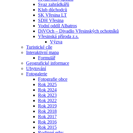
Svaz zahrádkářů
Klub důchodců
SK Vřesina LT
SDH Vřesina
Vodní oddíl Albatros
DiVOch – Divadlo Vřesinských ochotníků
Vřesinská příroda z.s.
Výzva
Turistické cíle
Interaktivní mapa
Formulář
Geografické informace
Ubytování
Fotogalerie
Fotografie obce
Rok 2025
Rok 2024
Rok 2023
Rok 2022
Rok 2019
Rok 2018
Rok 2017
Rok 2016
Rok 2015
Rodinné erby