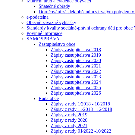
Matriční úřad a evidence obyvatel
Sňatečné obřady
Doručování zásilek občanům s trvalým pobytem v 
e-podatelna
Obecně závazné vyhlášky
Standardy kvality sociálně-právní ochrany dětí pro obec 
Povinné informace
SAMOSPRÁVA
Zastupitelstvo obce
Zápisy zastupitelstva 2018
Zápisy zastupitelstva 2019
Zápisy zastupitelstva 2020
Zápisy zastupitelstva 2021
Zápisy zastupitelstva 2022
Zápisy zastupitelstva 2023
Zápisy zastupitelstva 2024
Zápisy zastupitelstva 2025
Zápisy zastupitelstva 2026
Rada obce
Zápisy z rady 1⁄2018 - 10⁄2018
Zápisy z rady 11⁄2018 - 12⁄2018
Zápisy z rady 2019
Zápisy z rady 2020
Zápisy z rady 2021
Zápisy z rady 01⁄2022 -10⁄2022