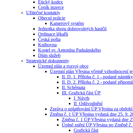
Etický kodex
Ceník inzerce
Užitečné kontakty
Obecní policie
Kamerový systém
Jednotka sboru dobrovolných hasičů
Ordinace lékařů
Česká pošta
Knihovna
Kostel sv. Antonína Paduánského
Dům služeb
Strategické dokumenty
Územní plán a rozvoj obce
Územní plán Vřesina včetně vzhodnocení jeh
II. D. 1. Příloha č. 1 - podané námitky
II. D. 2. Příloha č. 2 - podané připom
II. Schémata
III. Grafická část ÚP
I_Návrh
II_Odůvodnění
Zpráva o uplatňování ÚP Vřesina za období
Změna č. 1 ÚP Vřesina vydaná dne 25. 9. 
Změna č. 1 ÚP Vřesina vydaná dne 25
Úplné znění ÚP Vřesina po Změně č.
Grafická část