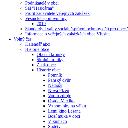
Podnikatelé v obci
Sál "Hasičárna"
Profil zadavatele veřejných zakázek
Vesnické sportovní hry
2019
Standardy kvality sociálně-právní ochrany dětí pro obec 
Informace o veřejných zakázkách obce Vřesina
Volný čas
Kalendář akcí
Historie obce
Obecní kroniky
Školní kroniky
Znak obce
Historie obce
Pomník
Panský dvůr
Nádraží
Nová Plzeň
Vodní zdroje
Osada Mexiko
Vzpomínky na válku
Letní kino Lesana
Boží muka v obci
V knihách
Sudety