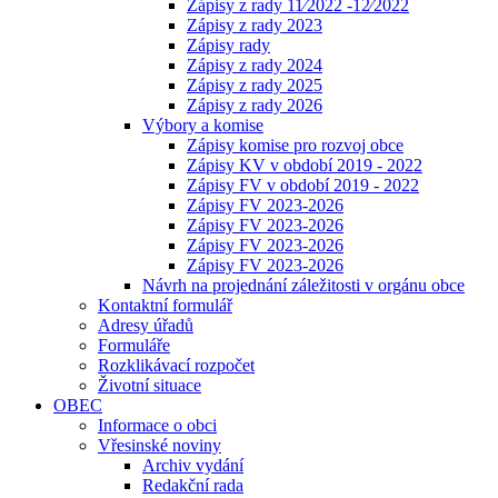
Zápisy z rady 11⁄2022 -12⁄2022
Zápisy z rady 2023
Zápisy rady
Zápisy z rady 2024
Zápisy z rady 2025
Zápisy z rady 2026
Výbory a komise
Zápisy komise pro rozvoj obce
Zápisy KV v období 2019 - 2022
Zápisy FV v období 2019 - 2022
Zápisy FV 2023-2026
Zápisy FV 2023-2026
Zápisy FV 2023-2026
Zápisy FV 2023-2026
Návrh na projednání záležitosti v orgánu obce
Kontaktní formulář
Adresy úřadů
Formuláře
Rozklikávací rozpočet
Životní situace
OBEC
Informace o obci
Vřesinské noviny
Archiv vydání
Redakční rada