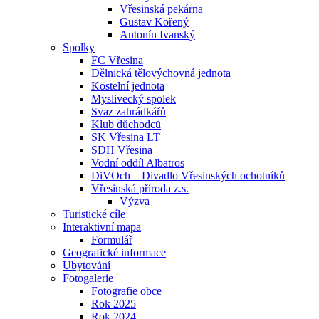
Vřesinská pekárna
Gustav Kořený
Antonín Ivanský
Spolky
FC Vřesina
Dělnická tělovýchovná jednota
Kostelní jednota
Myslivecký spolek
Svaz zahrádkářů
Klub důchodců
SK Vřesina LT
SDH Vřesina
Vodní oddíl Albatros
DiVOch – Divadlo Vřesinských ochotníků
Vřesinská příroda z.s.
Výzva
Turistické cíle
Interaktivní mapa
Formulář
Geografické informace
Ubytování
Fotogalerie
Fotografie obce
Rok 2025
Rok 2024