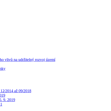
o vlivů na udržitelný rozvoj území
ínky
 12⁄2014 až 09⁄2018
2019
. 9. 2019
 1