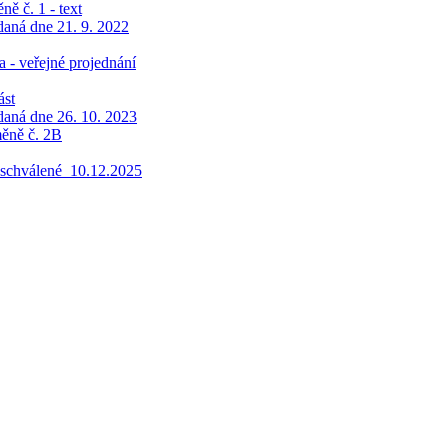
ě č. 1 - text
aná dne 21. 9. 2022
- veřejné projednání
ást
aná dne 26. 10. 2023
ěně č. 2B
3_schválené_10.12.2025