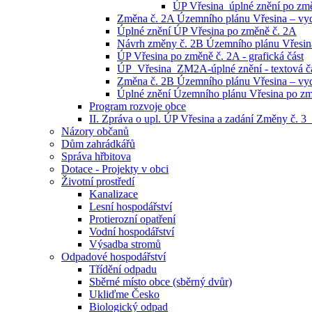
ÚP Vřesina_úplné znění po změn
Změna č. 2A Územního plánu Vřesina – vyd
Úplné znění ÚP Vřesina po změně č. 2A
Návrh změny č. 2B Územního plánu Vřesina 
ÚP Vřesina po změně č. 2A - grafická část
ÚP_Vřesina_ZM2A-úplné znění - textová č
Změna č. 2B Územního plánu Vřesina – vyd
Úplné znění Územního plánu Vřesina po zm
Program rozvoje obce
II. Zpráva o upl. ÚP Vřesina a zadání Změny č. 
Názory občanů
Dům zahrádkářů
Správa hřbitova
Dotace - Projekty v obci
Životní prostředí
Kanalizace
Lesní hospodářství
Protierozní opatření
Vodní hospodářství
Výsadba stromů
Odpadové hospodářství
Třídění odpadu
Sběrné místo obce (sběrný dvůr)
Ukliďme Česko
Biologický odpad