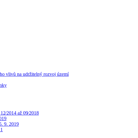
o vlivů na udržitelný rozvoj území
ínky
 12⁄2014 až 09⁄2018
2019
. 9. 2019
 1