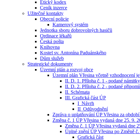
Etický kodex
Ceník inzerce
Užitečné kontakty
Obecní policie
Kamerový systém
Jednotka sboru dobrovolných hasičů
Ordinace lékařů
Česká pošta
Knihovna
Kostel sv. Antonína Paduánského
Dům služeb
Strategické dokumenty
Územní plán a rozvoj obce
Územní plán Vřesina včetně vzhodnocení jeh
II. D. 1. Příloha č. 1 - podané námitky
II. D. 2. Příloha č. 2 - podané připom
II. Schémata
III. Grafická část ÚP
I_Návrh
II_Odůvodnění
Zpráva o uplatňování ÚP Vřesina za období
Změna č. 1 ÚP Vřesina vydaná dne 25. 9. 
Změna č. 1 ÚP Vřesina vydaná dne 25
Úplné znění ÚP Vřesina po Změně č.
Grafická část