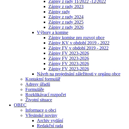
Zápisy z rady 11⁄2022 -12⁄2022
Zápisy z rady 2023
Zápisy rady
Zápisy z rady 2024
Zápisy z rady 2025
Zápisy z rady 2026
Výbory a komise
Zápisy komise pro rozvoj obce
Zápisy KV v období 2019 - 2022
Zápisy FV v období 2019 - 2022
Zápisy FV 2023-2026
Zápisy FV 2023-2026
Zápisy FV 2023-2026
Zápisy FV 2023-2026
Návrh na projednání záležitosti v orgánu obce
Kontaktní formulář
Adresy úřadů
Formuláře
Rozklikávací rozpočet
Životní situace
OBEC
Informace o obci
Vřesinské noviny
Archiv vydání
Redakční rada