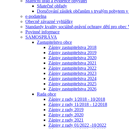
Matriční úřad a evidence obyvatel
Sňatečné obřady
Doručování zásilek občanům s trvalým pobytem v 
e-podatelna
Obecně závazné vyhlášky
Standardy kvality sociálně-právní ochrany dětí pro obec 
Povinné informace
SAMOSPRÁVA
Zastupitelstvo obce
Zápisy zastupitelstva 2018
Zápisy zastupitelstva 2019
Zápisy zastupitelstva 2020
Zápisy zastupitelstva 2021
Zápisy zastupitelstva 2022
Zápisy zastupitelstva 2023
Zápisy zastupitelstva 2024
Zápisy zastupitelstva 2025
Zápisy zastupitelstva 2026
Rada obce
Zápisy z rady 1⁄2018 - 10⁄2018
Zápisy z rady 11⁄2018 - 12⁄2018
Zápisy z rady 2019
Zápisy z rady 2020
Zápisy z rady 2021
Zápisy z rady 01⁄2022 -10⁄2022