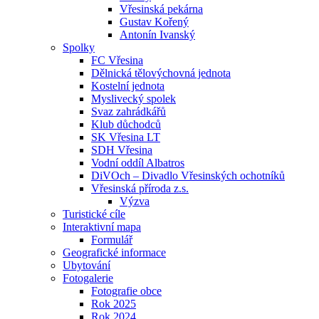
Vřesinská pekárna
Gustav Kořený
Antonín Ivanský
Spolky
FC Vřesina
Dělnická tělovýchovná jednota
Kostelní jednota
Myslivecký spolek
Svaz zahrádkářů
Klub důchodců
SK Vřesina LT
SDH Vřesina
Vodní oddíl Albatros
DiVOch – Divadlo Vřesinských ochotníků
Vřesinská příroda z.s.
Výzva
Turistické cíle
Interaktivní mapa
Formulář
Geografické informace
Ubytování
Fotogalerie
Fotografie obce
Rok 2025
Rok 2024