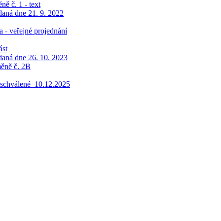
ě č. 1 - text
aná dne 21. 9. 2022
- veřejné projednání
ást
aná dne 26. 10. 2023
ěně č. 2B
3_schválené_10.12.2025