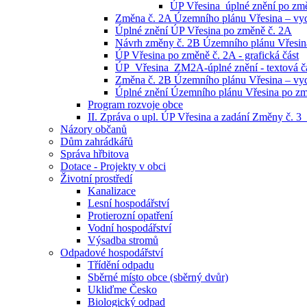
ÚP Vřesina_úplné znění po změn
Změna č. 2A Územního plánu Vřesina – vyd
Úplné znění ÚP Vřesina po změně č. 2A
Návrh změny č. 2B Územního plánu Vřesina 
ÚP Vřesina po změně č. 2A - grafická část
ÚP_Vřesina_ZM2A-úplné znění - textová č
Změna č. 2B Územního plánu Vřesina – vyd
Úplné znění Územního plánu Vřesina po zm
Program rozvoje obce
II. Zpráva o upl. ÚP Vřesina a zadání Změny č. 
Názory občanů
Dům zahrádkářů
Správa hřbitova
Dotace - Projekty v obci
Životní prostředí
Kanalizace
Lesní hospodářství
Protierozní opatření
Vodní hospodářství
Výsadba stromů
Odpadové hospodářství
Třídění odpadu
Sběrné místo obce (sběrný dvůr)
Ukliďme Česko
Biologický odpad