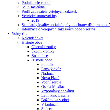
Podnikatelé v obci
Sál "Hasičárna"
Profil zadavatele veřejných zakázek
Vesnické sportovní hry
2019
Standardy kvality sociálně-právní ochrany dětí pro obec 
Informace o veřejných zakázkách obce Vřesina
Volný čas
Kalendář akcí
Historie obce
Obecní kroniky
Školní kroniky
Znak obce
Historie obce
Pomník
Panský dvůr
Nádraží
Nová Plzeň
Vodní zdroje
Osada Mexiko
Vzpomínky na válku
Letní kino Lesana
Boží muka v obci
V knihách
Sudety