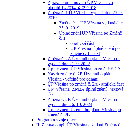
Zpráva o uplatňování ÚP Vřesina za
období 12⁄2014 až 09⁄2018
Změna č. 1 ÚP Vřesina vydaná dne 25. 9.
2019
Změna č. 1 ÚP Vřesina vydaná dne
25. 9. 2019
Úplné znění ÚP Vřesina po Změně
č. 1
Grafická část
ÚP Vřesina_úplné znění po
změně č. 1 - text
Změna č. 2A Územního plánu Vřesina –
vydaná dne 21. 9. 2022
Úplné znění ÚP Vřesina po změně č. 2A
Návrh změny č. 2B Územního plánu
Vřesina - veřejné projednání
ÚP Vřesina po změně č. 2A - grafická část
ÚP_Vřesina_ZM2A-úplné znění - textová
část
Změna č. 2B Územního plánu Vřesina –
vydaná dne 26. 10. 2023
Úplné znění Územního plánu Vřesina po
změně č. 2B
Program rozvoje obce
II. Zpráva o upl. ÚP Vřesina a zadání Změny č.