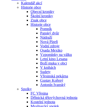
Kalendář akcí
Historie obce
Obecní kroniky
Školní kroniky
Znak obce
Historie obce
Pomník
Panský dvůr
Nádraží
Nová Plzeň
Vodní zdroje
Osada Mexiko
Vzpomínky na válku
Letní kino Lesana
Boží muka v obci
V knihách
Sudety
Vřesinská pekárna
Gustav Kořený
Antonín Ivanský
Spolky
FC Vřesina
Dělnická tělovýchovná jednota
Kostelní jednota
Myslivecký spolek