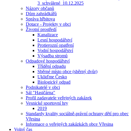
3_schválené_10.12.2025
Názory občanů
Dům zahrádkářů
Správa hřbitova
Dotace - Projekty v obci
Životní prostředí
Kanalizace
Lesní hospodářství
Protierozní opatření
Vodní hospodářství
Výsadba stromů
Odpadové hospodářství
Třídění odpadu
Sběrné místo obce (sběrný dvůr)
Ukliďme Česko
Biologický odpad
Podnikatelé v obci
Sál "Hasičárna"
Profil zadavatele veřejných zakázek
Vesnické sportovní hry
2019
Standardy kvality sociálně-právní ochrany dětí pro obec
Vřesina
Informace o veřejných zakázkách obce Vřesina
Volný čas