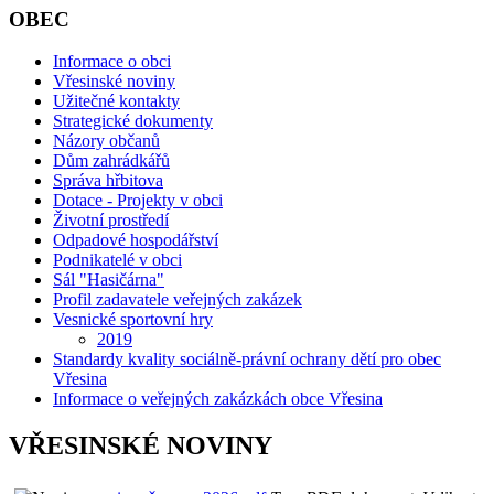
OBEC
Informace o obci
Vřesinské noviny
Užitečné kontakty
Strategické dokumenty
Názory občanů
Dům zahrádkářů
Správa hřbitova
Dotace - Projekty v obci
Životní prostředí
Odpadové hospodářství
Podnikatelé v obci
Sál "Hasičárna"
Profil zadavatele veřejných zakázek
Vesnické sportovní hry
2019
Standardy kvality sociálně-právní ochrany dětí pro obec
Vřesina
Informace o veřejných zakázkách obce Vřesina
VŘESINSKÉ NOVINY