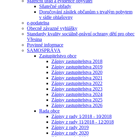
Matriční úřad a evidence obyvatel
Sňatečné obřady
Doručování zásilek občanům s trvalým pobytem
v sídle ohlašovny
e-podatelna
Obecně závazné vyhlášky
Standardy kvality sociálně-právní ochrany dětí pro obec
Vřesina
Povinné informace
SAMOSPRÁVA
Zastupitelstvo obce
Zápisy zastupitelstva 2018
Zápisy zastupitelstva 2019
Zápisy zastupitelstva 2020
Zápisy zastupitelstva 2021
Zápisy zastupitelstva 2022
Zápisy zastupitelstva 2023
Zápisy zastupitelstva 2024
Zápisy zastupitelstva 2025
Zápisy zastupitelstva 2026
Rada obce
Zápisy z rady 1⁄2018 - 10⁄2018
Zápisy z rady 11⁄2018 - 12⁄2018
Zápisy z rady 2019
Zápisy z rady 2020