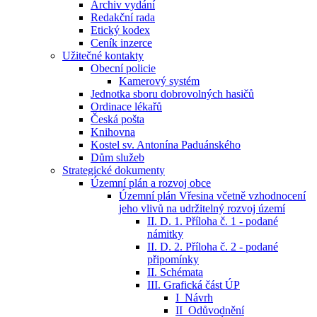
Archiv vydání
Redakční rada
Etický kodex
Ceník inzerce
Užitečné kontakty
Obecní policie
Kamerový systém
Jednotka sboru dobrovolných hasičů
Ordinace lékařů
Česká pošta
Knihovna
Kostel sv. Antonína Paduánského
Dům služeb
Strategické dokumenty
Územní plán a rozvoj obce
Územní plán Vřesina včetně vzhodnocení
jeho vlivů na udržitelný rozvoj území
II. D. 1. Příloha č. 1 - podané
námitky
II. D. 2. Příloha č. 2 - podané
připomínky
II. Schémata
III. Grafická část ÚP
I_Návrh
II_Odůvodnění