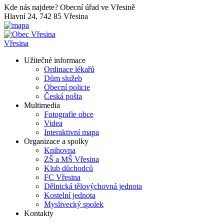
Kde nás najdete?
Obecní úřad ve Vřesině
Hlavní 24, 742 85 Vřesina
Vřesina
Užitečné informace
Ordinace lékařů
Dům služeb
Obecní policie
Česká pošta
Multimedia
Fotografie obce
Videa
Interaktivní mapa
Organizace a spolky
Knihovna
ZŠ a MŠ Vřesina
Klub důchodců
FC Vřesina
Dělnická tělovýchovná jednota
Kostelní jednota
Myslivecký spolek
Kontakty