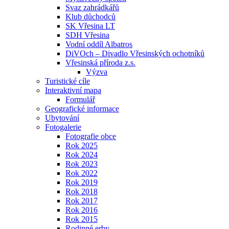
Svaz zahrádkářů
Klub důchodců
SK Vřesina LT
SDH Vřesina
Vodní oddíl Albatros
DiVOch – Divadlo Vřesinských ochotníků
Vřesinská příroda z.s.
Výzva
Turistické cíle
Interaktivní mapa
Formulář
Geografické informace
Ubytování
Fotogalerie
Fotografie obce
Rok 2025
Rok 2024
Rok 2023
Rok 2022
Rok 2019
Rok 2018
Rok 2017
Rok 2016
Rok 2015
Rodinné erby