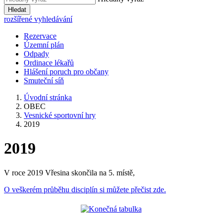
Hledat
rozšířené vyhledávání
Rezervace
Územní plán
Odpady
Ordinace lékařů
Hlášení poruch pro občany
Smuteční síň
Úvodní stránka
OBEC
Vesnické sportovní hry
2019
2019
V roce 2019 Vřesina skončila na 5. místě,
O veškerém průběhu disciplín si můžete přečist zde.