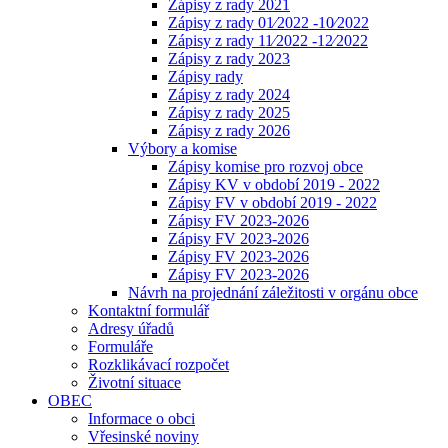
Zápisy z rady 2021
Zápisy z rady 01⁄2022 -10⁄2022
Zápisy z rady 11⁄2022 -12⁄2022
Zápisy z rady 2023
Zápisy rady
Zápisy z rady 2024
Zápisy z rady 2025
Zápisy z rady 2026
Výbory a komise
Zápisy komise pro rozvoj obce
Zápisy KV v období 2019 - 2022
Zápisy FV v období 2019 - 2022
Zápisy FV 2023-2026
Zápisy FV 2023-2026
Zápisy FV 2023-2026
Zápisy FV 2023-2026
Návrh na projednání záležitosti v orgánu obce
Kontaktní formulář
Adresy úřadů
Formuláře
Rozklikávací rozpočet
Životní situace
OBEC
Informace o obci
Vřesinské noviny