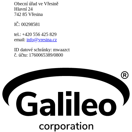
Obecní úřad ve Vřesině
Hlavní 24
742 85 Vřesina
IČ: 00298581
tel.: +420 556 425 829
email:
info@vresina.cz
ID datové schránky: mwaazct
č. účtu: 1760065389/0800