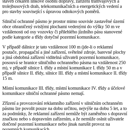
staveb čekáren linkové osobní dopravy, zařízení tramvajových a
trolejbusových drah, telekomunikačních a energetických vedení a
pro stavby související s úpravou odtokových poměrů.
Silniční ochranné pásmo je prostor mimo souvisle zastavěné území
obce ohraničený svislými plochami vedenými do výšky 50 m ve
vzdálenosti od osy vozovky či přilehlého jízdního pásu stanovené
podle kategorie a třídy dotyčné pozemní komunikace.
V případě dálnice je tato vzdálenost 100 m (jde-li o reklamní
poutače, propagační a jiné zařízení, světelné zdroje, barevné plochy
a jiná obdobná zařízení viditelná uživateli pozemní komunikace,
posouvá se hranice silničního ochranného pásma na vzdálenost 250
m), v případě silnice I. třídy a místní komunikace I. třídy 50 m a v
případě silnice II. třídy, silnice III. třídy a místní komunikace II. třídy
15 m.
Místní komunikace III. třídy, místní komunikace IV. třídy a účelové
komunikace silniční ochranné pásmo nemají.
Zřízení a provozování reklamního zařízení v silničním ochranném
pásmu lze povolit pouze na dobu určitou, nejvýše na dobu 5 let, a to
za podmínky, že reklamní zařízení nemůže být zaměněno s dopravní
značkou nebo s dopravním zařízením, a že nemůže oslnit uživatele
dotčené pozemní komunikace nebo jinak narušit provoz na
pozemních komunikacích.