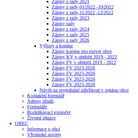
Zápisy z rady 2021
Zápisy z rady 01⁄2022 -10⁄2022
Zápisy z rady 11⁄2022 -12⁄2022
Zápisy z rady 2023
Zápisy rady
Zápisy z rady 2024
Zápisy z rady 2025
Zápisy z rady 2026
Výbory a komise
Zápisy komise pro rozvoj obce
Zápisy KV v období 2019 - 2022
Zápisy FV v období 2019 - 2022
Zápisy FV 2023-2026
Zápisy FV 2023-2026
Zápisy FV 2023-2026
Zápisy FV 2023-2026
Návrh na projednání záležitosti v orgánu obce
Kontaktní formulář
Adresy úřadů
Formuláře
Rozklikávací rozpočet
Životní situace
OBEC
Informace o obci
Vřesinské noviny