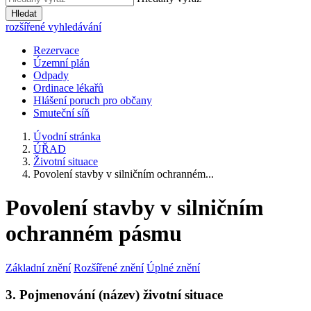
Hledat
rozšířené vyhledávání
Rezervace
Územní plán
Odpady
Ordinace lékařů
Hlášení poruch pro občany
Smuteční síň
Úvodní stránka
ÚŘAD
Životní situace
Povolení stavby v silničním ochranném...
Povolení stavby v silničním
ochranném pásmu
Základní znění
Rozšířené znění
Úplné znění
3. Pojmenování (název) životní situace