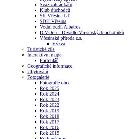
Svaz zahrádkářů
Klub důchodců
SK Vřesina LT
SDH Vřesina
Vodní oddíl Albatros
DiVOch – Divadlo Vřesinských ochotníků
Vřesinská příroda z.s.
Výzva
Turistické cíle
Interaktivní mapa
Formulář
Geografické informace
Ubytování
Fotogalerie
Fotografie obce
Rok 2025
Rok 2024
Rok 2023
Rok 2022
Rok 2019
Rok 2018
Rok 2017
Rok 2016
Rok 2015
Rodinné erby