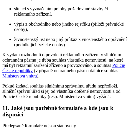
situaci s vyznačením polohy požadované stavby či
reklamního zařízení,
výpis z obchodního nebo jiného rejstříku (přiloží právnické
osoby),
živnostenský list nebo jiný průkaz živnostenského oprávnění
(podnikající fyzické osoby).
K vydání rozhodnutí o povolení reklamního zařízení v silničním
ochranném pásmu je třeba souhlas vlastníka nemovitosti, na které
má být reklamní zařízení zřízeno a provozováno, a souhlas
Policie
České republiky
(v případě ochranného pásma dálnice souhlas
Ministerstva vnitra
).
Pokud žadatel souhlas silničnímu správnímu úřadu nepředloží,
silniční správní úřad si jej od vlastníka dotčené nemovitosti a od
Policie České republiky (resp. Ministerstva vnitra) vyžádá.
11. Jaké jsou potřebné formuláře a kde jsou k
dispozici
Předepsané formuláře nejsou stanoveny.