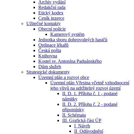
Archiv vydání
Redakční rada
Etický kodex
Ceník inzerce
Užitečné kontakty
Obecní policie
Kamerový systém
Jednotka sboru dobrovolných hasičů
Ordinace lékařů
Česká pošta
Knihovna
Kostel sv. Antonína Paduánského
Dům služeb
Strategické dokumenty
Územní plán a rozvoj obce
Územní plán Vřesina včetně vzhodnocení
jeho vlivů na udržitelný rozvoj území
II. D. 1. Příloha č. 1 - podané
námitky
II. D. 2. Příloha č. 2 - podané
připomínky
II. Schémata
III. Grafická část ÚP
I_Návrh
II_Odůvodnění