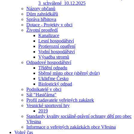
3_schválené_10.12.2025
Názory občanů
Dům zahrádkářů
Správa hřbitova
Dotace - Projekty v obci
Životní prostředí
Kanalizace
Lesní hospodářství
Protierozní opatření
Vodní hospodářství
Výsadba stromů
Odpadové hospodářství
Třídění odpadu
Sběrné místo obce (sběrný dvůr)
Ukliďme Česko
Biologický odpad
Podnikatelé v obci
Sál "Hasičárna"
Profil zadavatele veřejných zakázek
Vesnické sportovní hry
2019
Standardy kvality sociálně-právní ochrany dětí pro obec
Vřesina
Informace o veřejných zakázkách obce Vřesina
Volný čas