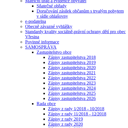
Matriční úřad a evidence obyvatel
Sňatečné obřady
Doručování zásilek občanům s trvalým pobytem
v sídle ohlašovny
e-podatelna
Obecně závazné vyhlášky
Standardy kvality sociálně-právní ochrany dětí pro obec
Vřesina
Povinné informace
SAMOSPRÁVA
Zastupitelstvo obce
Zápisy zastupitelstva 2018
Zápisy zastupitelstva 2019
Zápisy zastupitelstva 2020
Zápisy zastupitelstva 2021
Zápisy zastupitelstva 2022
Zápisy zastupitelstva 2023
Zápisy zastupitelstva 2024
Zápisy zastupitelstva 2025
Zápisy zastupitelstva 2026
Rada obce
Zápisy z rady 1⁄2018 - 10⁄2018
Zápisy z rady 11⁄2018 - 12⁄2018
Zápisy z rady 2019
Zápisy z rady 2020