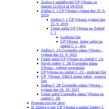
Zpráva o uplatňování ÚP Vřesina za
období 12⁄2014 až 09⁄2018
Změna č. 1 ÚP Vřesina vydaná dne 25. 9.
2019
Změna č. 1 ÚP Vřesina vydaná dne
25. 9. 2019
Úplné znění ÚP Vřesina po Změně
č. 1
Grafická část
ÚP Vřesina_úplné znění po
změně č. 1 - text
Změna č. 2A Územního plánu Vřesina –
vydaná dne 21. 9. 2022
Úplné znění ÚP Vřesina po změně č. 2A
Návrh změny č. 2B Územního plánu
Vřesina - veřejné projednání
ÚP Vřesina po změně č. 2A - grafická část
ÚP_Vřesina_ZM2A-úplné znění - textová
část
Změna č. 2B Územního plánu Vřesina –
vydaná dne 26. 10. 2023
Úplné znění Územního plánu Vřesina po
změně č. 2B
Program rozvoje obce
II. Zpráva o upl. ÚP Vřesina a zadání Změny č.