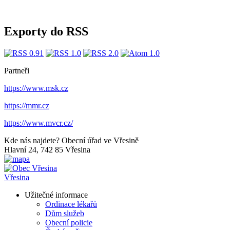
Exporty do RSS
Partneři
https://www.msk.cz
https://mmr.cz
https://www.mvcr.cz/
Kde nás najdete?
Obecní úřad ve Vřesině
Hlavní 24, 742 85 Vřesina
Vřesina
Užitečné informace
Ordinace lékařů
Dům služeb
Obecní policie