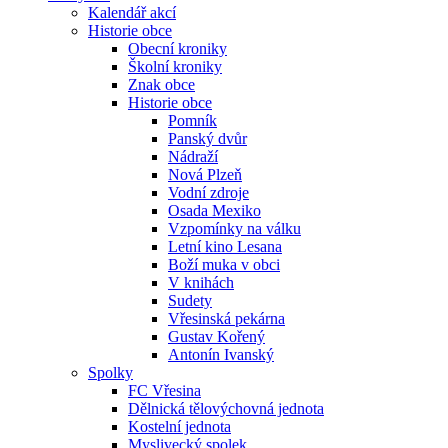
Kalendář akcí
Historie obce
Obecní kroniky
Školní kroniky
Znak obce
Historie obce
Pomník
Panský dvůr
Nádraží
Nová Plzeň
Vodní zdroje
Osada Mexiko
Vzpomínky na válku
Letní kino Lesana
Boží muka v obci
V knihách
Sudety
Vřesinská pekárna
Gustav Kořený
Antonín Ivanský
Spolky
FC Vřesina
Dělnická tělovýchovná jednota
Kostelní jednota
Myslivecký spolek