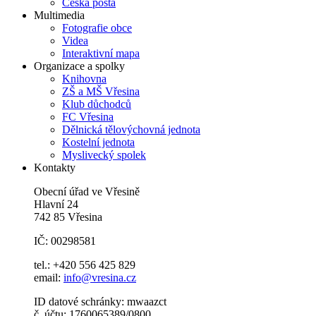
Česká pošta
Multimedia
Fotografie obce
Videa
Interaktivní mapa
Organizace a spolky
Knihovna
ZŠ a MŠ Vřesina
Klub důchodců
FC Vřesina
Dělnická tělovýchovná jednota
Kostelní jednota
Myslivecký spolek
Kontakty
Obecní úřad ve Vřesině
Hlavní 24
742 85 Vřesina
IČ: 00298581
tel.: +420 556 425 829
email:
info@vresina.cz
ID datové schránky: mwaazct
č. účtu: 1760065389/0800