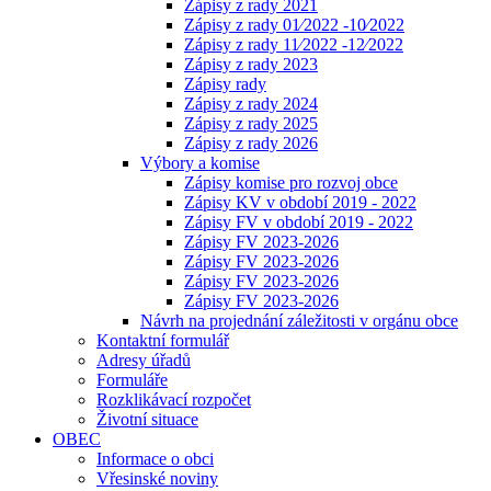
Zápisy z rady 2021
Zápisy z rady 01⁄2022 -10⁄2022
Zápisy z rady 11⁄2022 -12⁄2022
Zápisy z rady 2023
Zápisy rady
Zápisy z rady 2024
Zápisy z rady 2025
Zápisy z rady 2026
Výbory a komise
Zápisy komise pro rozvoj obce
Zápisy KV v období 2019 - 2022
Zápisy FV v období 2019 - 2022
Zápisy FV 2023-2026
Zápisy FV 2023-2026
Zápisy FV 2023-2026
Zápisy FV 2023-2026
Návrh na projednání záležitosti v orgánu obce
Kontaktní formulář
Adresy úřadů
Formuláře
Rozklikávací rozpočet
Životní situace
OBEC
Informace o obci
Vřesinské noviny