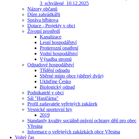
3_schválené_10.12.2025
Názory občanů
Dům zahrádkářů
Správa hřbitova
Dotace - Projekty v obci
Životní prostředí
Kanalizace
Lesní hospodářství
Protierozní opatření
Vodní hospodářství
Výsadba stromů
Odpadové hospodářství
Třídění odpadu
Sběrné místo obce (sběrný dvůr)
Ukliďme Česko
Biologický odpad
Podnikatelé v obci
Sál "Hasičárna"
Profil zadavatele veřejných zakázek
Vesnické sportovní hry
2019
Standardy kvality sociálně-právní ochrany dětí pro obec
Vřesina
Informace o veřejných zakázkách obce Vřesina
Volný čas