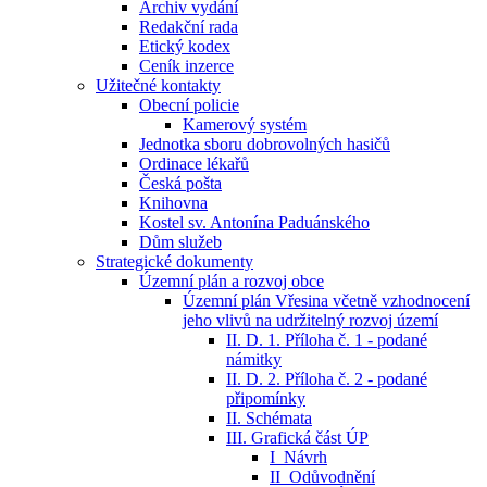
Archiv vydání
Redakční rada
Etický kodex
Ceník inzerce
Užitečné kontakty
Obecní policie
Kamerový systém
Jednotka sboru dobrovolných hasičů
Ordinace lékařů
Česká pošta
Knihovna
Kostel sv. Antonína Paduánského
Dům služeb
Strategické dokumenty
Územní plán a rozvoj obce
Územní plán Vřesina včetně vzhodnocení
jeho vlivů na udržitelný rozvoj území
II. D. 1. Příloha č. 1 - podané
námitky
II. D. 2. Příloha č. 2 - podané
připomínky
II. Schémata
III. Grafická část ÚP
I_Návrh
II_Odůvodnění