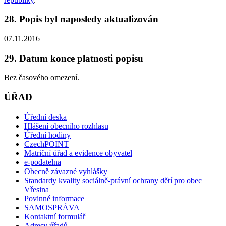
28. Popis byl naposledy aktualizován
07.11.2016
29. Datum konce platnosti popisu
Bez časového omezení.
ÚŘAD
Úřední deska
Hlášení obecního rozhlasu
Úřední hodiny
CzechPOINT
Matriční úřad a evidence obyvatel
e-podatelna
Obecně závazné vyhlášky
Standardy kvality sociálně-právní ochrany dětí pro obec
Vřesina
Povinné informace
SAMOSPRÁVA
Kontaktní formulář
Adresy úřadů