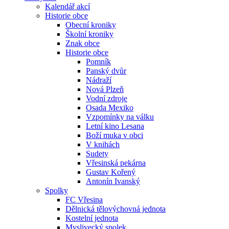
Kalendář akcí
Historie obce
Obecní kroniky
Školní kroniky
Znak obce
Historie obce
Pomník
Panský dvůr
Nádraží
Nová Plzeň
Vodní zdroje
Osada Mexiko
Vzpomínky na válku
Letní kino Lesana
Boží muka v obci
V knihách
Sudety
Vřesinská pekárna
Gustav Kořený
Antonín Ivanský
Spolky
FC Vřesina
Dělnická tělovýchovná jednota
Kostelní jednota
Myslivecký spolek