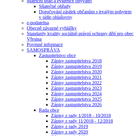
Matriční úřad a evidence obyvatel
Sňatečné obřady
Doručování zásilek občanům s trvalým pobytem
v sídle ohlašovny
e-podatelna
Obecně závazné vyhlášky
Standardy kvality sociálně-právní ochrany dětí pro obec
Vřesina
Povinné informace
SAMOSPRÁVA
Zastupitelstvo obce
Zápisy zastupitelstva 2018
Zápisy zastupitelstva 2019
Zápisy zastupitelstva 2020
Zápisy zastupitelstva 2021
Zápisy zastupitelstva 2022
Zápisy zastupitelstva 2023
Zápisy zastupitelstva 2024
Zápisy zastupitelstva 2025
Zápisy zastupitelstva 2026
Rada obce
Zápisy z rady 1⁄2018 - 10⁄2018
Zápisy z rady 11⁄2018 - 12⁄2018
Zápisy z rady 2019
Zápisy z rady 2020