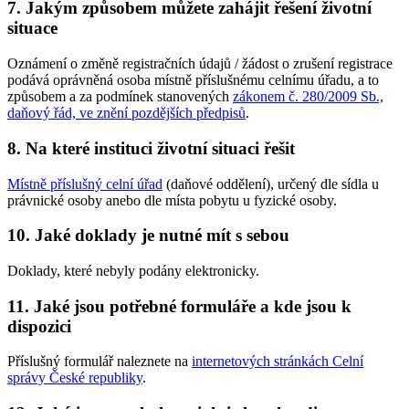
7. Jakým způsobem můžete zahájit řešení životní
situace
Oznámení o změně registračních údajů / žádost o zrušení registrace
podává oprávněná osoba místně příslušnému celnímu úřadu, a to
způsobem a za podmínek stanovených
zákonem č. 280/2009 Sb.,
daňový řád, ve znění pozdějších předpisů
.
8. Na které instituci životní situaci řešit
Místně příslušný celní úřad
(daňové oddělení), určený dle sídla u
právnické osoby anebo dle místa pobytu u fyzické osoby.
10. Jaké doklady je nutné mít s sebou
Doklady, které nebyly podány elektronicky.
11. Jaké jsou potřebné formuláře a kde jsou k
dispozici
Příslušný formulář naleznete na
internetových stránkách Celní
správy České republiky
.