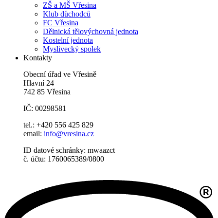
ZŠ a MŠ Vřesina
Klub důchodců
FC Vřesina
Dělnická tělovýchovná jednota
Kostelní jednota
Myslivecký spolek
Kontakty
Obecní úřad ve Vřesině
Hlavní 24
742 85 Vřesina
IČ: 00298581
tel.: +420 556 425 829
email:
info@vresina.cz
ID datové schránky: mwaazct
č. účtu: 1760065389/0800