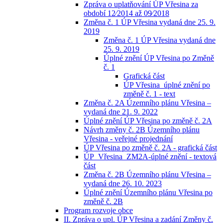
Zpráva o uplatňování ÚP Vřesina za
období 12⁄2014 až 09⁄2018
Změna č. 1 ÚP Vřesina vydaná dne 25. 9.
2019
Změna č. 1 ÚP Vřesina vydaná dne
25. 9. 2019
Úplné znění ÚP Vřesina po Změně
č. 1
Grafická část
ÚP Vřesina_úplné znění po
změně č. 1 - text
Změna č. 2A Územního plánu Vřesina –
vydaná dne 21. 9. 2022
Úplné znění ÚP Vřesina po změně č. 2A
Návrh změny č. 2B Územního plánu
Vřesina - veřejné projednání
ÚP Vřesina po změně č. 2A - grafická část
ÚP_Vřesina_ZM2A-úplné znění - textová
část
Změna č. 2B Územního plánu Vřesina –
vydaná dne 26. 10. 2023
Úplné znění Územního plánu Vřesina po
změně č. 2B
Program rozvoje obce
II. Zpráva o upl. ÚP Vřesina a zadání Změny č.