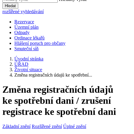
Hledat
rozšířené vyhledávání
Rezervace
Územní plán
Odpady
Ordinace lékařů
Hlášení poruch pro občany
Smuteční síň
Úvodní stránka
ÚŘAD
Životní situace
Změna registračních údajů ke spotřební...
Změna registračních údajů
ke spotřební dani / zrušení
registrace ke spotřební dani
Základní znění
Rozšířené znění
Úplné znění