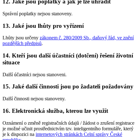
12. Jaké jsou poplatky a jak je lze uhradit
Správní poplatky nejsou stanoveny.
13. Jaké jsou lhůty pro vyřízení
Lhůty jsou určeny
zákonem č. 280/2009 Sb., daňový řád, ve znění
pozdějších předpisů
.
14. Kteří jsou další účastníci (dotčení) řešení životní
situace
Další účastníci nejsou stanoveni.
15. Jaké další činnosti jsou po žadateli požadovány
Další činnosti nejsou stanoveny.
16. Elektronická služba, kterou lze využít
Oznámení o změně registračních údajů / žádost o zrušení registrace
je možné učinit prostřednictvím tzv. inteligentního formuláře, který
je k dispozici na
internetových stránkách Celní správy České
republiky
.