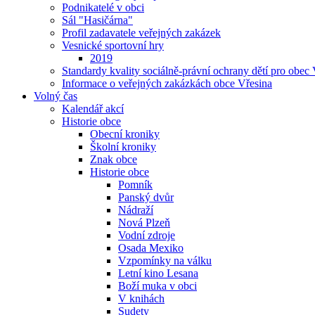
Podnikatelé v obci
Sál "Hasičárna"
Profil zadavatele veřejných zakázek
Vesnické sportovní hry
2019
Standardy kvality sociálně-právní ochrany dětí pro obec 
Informace o veřejných zakázkách obce Vřesina
Volný čas
Kalendář akcí
Historie obce
Obecní kroniky
Školní kroniky
Znak obce
Historie obce
Pomník
Panský dvůr
Nádraží
Nová Plzeň
Vodní zdroje
Osada Mexiko
Vzpomínky na válku
Letní kino Lesana
Boží muka v obci
V knihách
Sudety