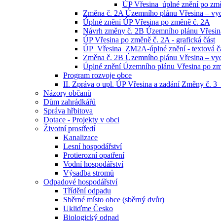
ÚP Vřesina_úplné znění po změn
Změna č. 2A Územního plánu Vřesina – vyd
Úplné znění ÚP Vřesina po změně č. 2A
Návrh změny č. 2B Územního plánu Vřesina 
ÚP Vřesina po změně č. 2A - grafická část
ÚP_Vřesina_ZM2A-úplné znění - textová č
Změna č. 2B Územního plánu Vřesina – vyd
Úplné znění Územního plánu Vřesina po zm
Program rozvoje obce
II. Zpráva o upl. ÚP Vřesina a zadání Změny č. 
Názory občanů
Dům zahrádkářů
Správa hřbitova
Dotace - Projekty v obci
Životní prostředí
Kanalizace
Lesní hospodářství
Protierozní opatření
Vodní hospodářství
Výsadba stromů
Odpadové hospodářství
Třídění odpadu
Sběrné místo obce (sběrný dvůr)
Ukliďme Česko
Biologický odpad