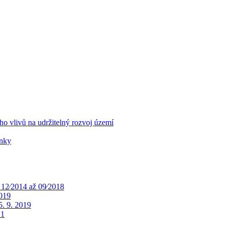
o vlivů na udržitelný rozvoj území
ínky
 12⁄2014 až 09⁄2018
2019
. 9. 2019
 1