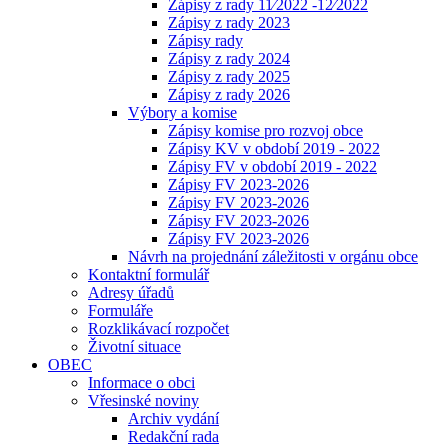
Zápisy z rady 11⁄2022 -12⁄2022
Zápisy z rady 2023
Zápisy rady
Zápisy z rady 2024
Zápisy z rady 2025
Zápisy z rady 2026
Výbory a komise
Zápisy komise pro rozvoj obce
Zápisy KV v období 2019 - 2022
Zápisy FV v období 2019 - 2022
Zápisy FV 2023-2026
Zápisy FV 2023-2026
Zápisy FV 2023-2026
Zápisy FV 2023-2026
Návrh na projednání záležitosti v orgánu obce
Kontaktní formulář
Adresy úřadů
Formuláře
Rozklikávací rozpočet
Životní situace
OBEC
Informace o obci
Vřesinské noviny
Archiv vydání
Redakční rada