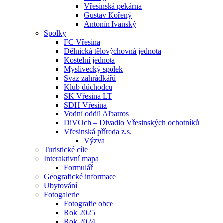
Vřesinská pekárna
Gustav Kořený
Antonín Ivanský
Spolky
FC Vřesina
Dělnická tělovýchovná jednota
Kostelní jednota
Myslivecký spolek
Svaz zahrádkářů
Klub důchodců
SK Vřesina LT
SDH Vřesina
Vodní oddíl Albatros
DiVOch – Divadlo Vřesinských ochotníků
Vřesinská příroda z.s.
Výzva
Turistické cíle
Interaktivní mapa
Formulář
Geografické informace
Ubytování
Fotogalerie
Fotografie obce
Rok 2025
Rok 2024