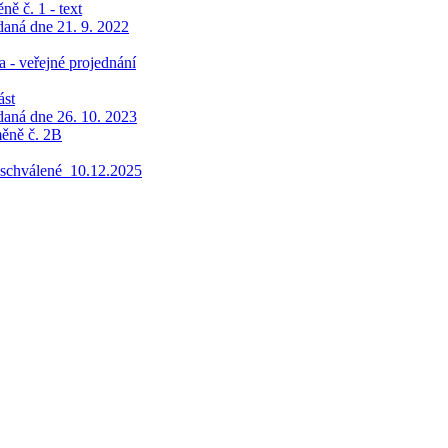
ě č. 1 - text
aná dne 21. 9. 2022
- veřejné projednání
ást
aná dne 26. 10. 2023
ěně č. 2B
3_schválené_10.12.2025