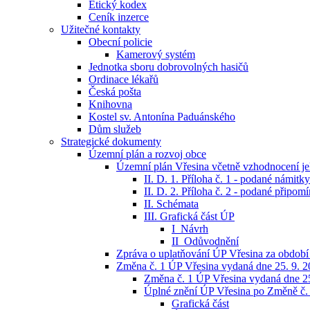
Etický kodex
Ceník inzerce
Užitečné kontakty
Obecní policie
Kamerový systém
Jednotka sboru dobrovolných hasičů
Ordinace lékařů
Česká pošta
Knihovna
Kostel sv. Antonína Paduánského
Dům služeb
Strategické dokumenty
Územní plán a rozvoj obce
Územní plán Vřesina včetně vzhodnocení jeh
II. D. 1. Příloha č. 1 - podané námitky
II. D. 2. Příloha č. 2 - podané připom
II. Schémata
III. Grafická část ÚP
I_Návrh
II_Odůvodnění
Zpráva o uplatňování ÚP Vřesina za období
Změna č. 1 ÚP Vřesina vydaná dne 25. 9. 
Změna č. 1 ÚP Vřesina vydaná dne 25
Úplné znění ÚP Vřesina po Změně č.
Grafická část