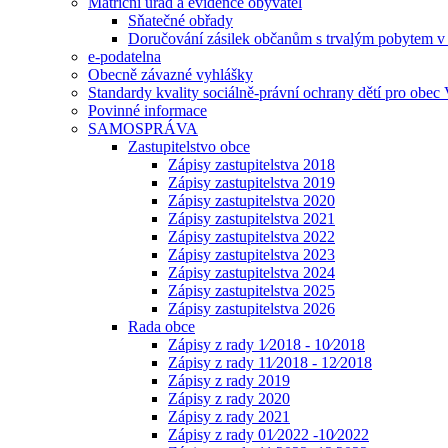
Matriční úřad a evidence obyvatel
Sňatečné obřady
Doručování zásilek občanům s trvalým pobytem v 
e-podatelna
Obecně závazné vyhlášky
Standardy kvality sociálně-právní ochrany dětí pro obec 
Povinné informace
SAMOSPRÁVA
Zastupitelstvo obce
Zápisy zastupitelstva 2018
Zápisy zastupitelstva 2019
Zápisy zastupitelstva 2020
Zápisy zastupitelstva 2021
Zápisy zastupitelstva 2022
Zápisy zastupitelstva 2023
Zápisy zastupitelstva 2024
Zápisy zastupitelstva 2025
Zápisy zastupitelstva 2026
Rada obce
Zápisy z rady 1⁄2018 - 10⁄2018
Zápisy z rady 11⁄2018 - 12⁄2018
Zápisy z rady 2019
Zápisy z rady 2020
Zápisy z rady 2021
Zápisy z rady 01⁄2022 -10⁄2022