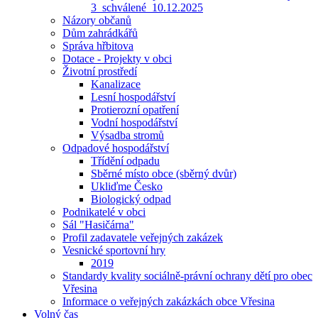
3_schválené_10.12.2025
Názory občanů
Dům zahrádkářů
Správa hřbitova
Dotace - Projekty v obci
Životní prostředí
Kanalizace
Lesní hospodářství
Protierozní opatření
Vodní hospodářství
Výsadba stromů
Odpadové hospodářství
Třídění odpadu
Sběrné místo obce (sběrný dvůr)
Ukliďme Česko
Biologický odpad
Podnikatelé v obci
Sál "Hasičárna"
Profil zadavatele veřejných zakázek
Vesnické sportovní hry
2019
Standardy kvality sociálně-právní ochrany dětí pro obec
Vřesina
Informace o veřejných zakázkách obce Vřesina
Volný čas