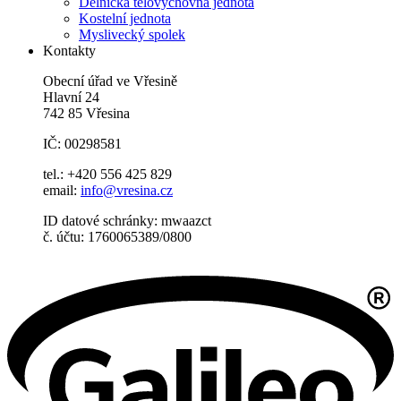
Dělnická tělovýchovná jednota
Kostelní jednota
Myslivecký spolek
Kontakty
Obecní úřad ve Vřesině
Hlavní 24
742 85 Vřesina
IČ: 00298581
tel.: +420 556 425 829
email:
info@vresina.cz
ID datové schránky: mwaazct
č. účtu: 1760065389/0800