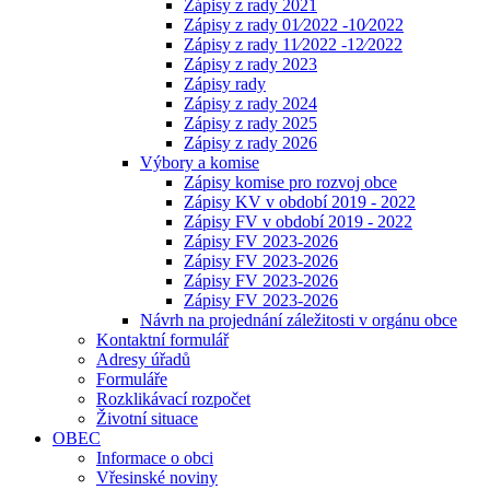
Zápisy z rady 2021
Zápisy z rady 01⁄2022 -10⁄2022
Zápisy z rady 11⁄2022 -12⁄2022
Zápisy z rady 2023
Zápisy rady
Zápisy z rady 2024
Zápisy z rady 2025
Zápisy z rady 2026
Výbory a komise
Zápisy komise pro rozvoj obce
Zápisy KV v období 2019 - 2022
Zápisy FV v období 2019 - 2022
Zápisy FV 2023-2026
Zápisy FV 2023-2026
Zápisy FV 2023-2026
Zápisy FV 2023-2026
Návrh na projednání záležitosti v orgánu obce
Kontaktní formulář
Adresy úřadů
Formuláře
Rozklikávací rozpočet
Životní situace
OBEC
Informace o obci
Vřesinské noviny