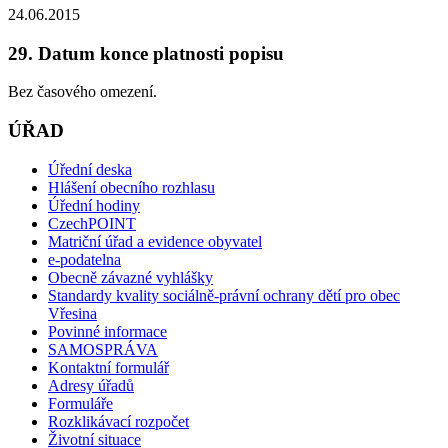
24.06.2015
29. Datum konce platnosti popisu
Bez časového omezení.
ÚŘAD
Úřední deska
Hlášení obecního rozhlasu
Úřední hodiny
CzechPOINT
Matriční úřad a evidence obyvatel
e-podatelna
Obecně závazné vyhlášky
Standardy kvality sociálně-právní ochrany dětí pro obec
Vřesina
Povinné informace
SAMOSPRÁVA
Kontaktní formulář
Adresy úřadů
Formuláře
Rozklikávací rozpočet
Životní situace