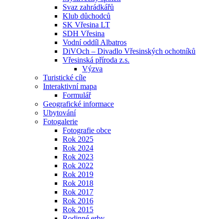
Svaz zahrádkářů
Klub důchodců
SK Vřesina LT
SDH Vřesina
Vodní oddíl Albatros
DiVOch – Divadlo Vřesinských ochotníků
Vřesinská příroda z.s.
Výzva
Turistické cíle
Interaktivní mapa
Formulář
Geografické informace
Ubytování
Fotogalerie
Fotografie obce
Rok 2025
Rok 2024
Rok 2023
Rok 2022
Rok 2019
Rok 2018
Rok 2017
Rok 2016
Rok 2015
Rodinné erby