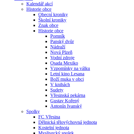
Kalendář akcí
Historie obce
Obecní kroniky
Školní kroniky
Znak obce
Historie obce
Pomník
Panský dvůr
Nádraží
Nová Plzeň
Vodní zdroje
Osada Mexiko
Vzpomínky na válku
Letní kino Lesana
Boží muka v obci
V knihách
Sudety
Vřesinská pekárna
Gustav Kořený
Antonín Ivanský
Spolky
FC Vřesina
Dělnická tělovýchovná jednota
Kostelní jednota
Myslivecký spolek