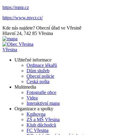
https://mmr.cz
https://www.mvcr.cz/
Kde nás najdete?
Obecní úřad ve Vřesině
Hlavní 24, 742 85 Vřesina
Vřesina
Užitečné informace
Ordinace lékařů
Dům služeb
Obecní policie
Česká pošta
Multimedia
Fotografie obce
Videa
Interaktivní mapa
Organizace a spolky
Knihovna
ZŠ a MŠ Vřesina
Klub důchodců
FC Vřesina