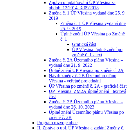
Zpráva o uplatňování ÚP Vřesina za
období 12⁄2014 až 09⁄2018
Změna č. 1 ÚP Vřesina vydaná dne 25. 9.
2019
Změna č. 1 ÚP Vřesina vydaná dne
25. 9. 2019
Úplné znění ÚP Vřesina po Změně
č. 1
Grafická část
ÚP Vřesina_úplné znění po
změně č. 1 - text
Změna č. 2A Územního plánu Vřesina –
vydaná dne 21. 9. 2022
Úplné znění ÚP Vřesina po změně č. 2A
Návrh změny č. 2B Územního plánu
Vřesina - veřejné projednání
ÚP Vřesina po změně č. 2A - grafická část
ÚP_Vřesina_ZM2A-úplné znění - textová
část
Změna č. 2B Územního plánu Vřesina –
vydaná dne 26. 10. 2023
Úplné znění Územního plánu Vřesina po
změně č. 2B
Program rozvoje obce
II. Zpráva o upl. ÚP Vřesina a zadání Změny č.