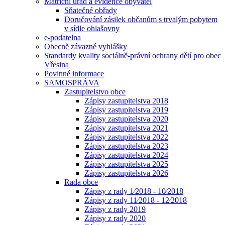
Matriční úřad a evidence obyvatel
Sňatečné obřady
Doručování zásilek občanům s trvalým pobytem
v sídle ohlašovny
e-podatelna
Obecně závazné vyhlášky
Standardy kvality sociálně-právní ochrany dětí pro obec
Vřesina
Povinné informace
SAMOSPRÁVA
Zastupitelstvo obce
Zápisy zastupitelstva 2018
Zápisy zastupitelstva 2019
Zápisy zastupitelstva 2020
Zápisy zastupitelstva 2021
Zápisy zastupitelstva 2022
Zápisy zastupitelstva 2023
Zápisy zastupitelstva 2024
Zápisy zastupitelstva 2025
Zápisy zastupitelstva 2026
Rada obce
Zápisy z rady 1⁄2018 - 10⁄2018
Zápisy z rady 11⁄2018 - 12⁄2018
Zápisy z rady 2019
Zápisy z rady 2020