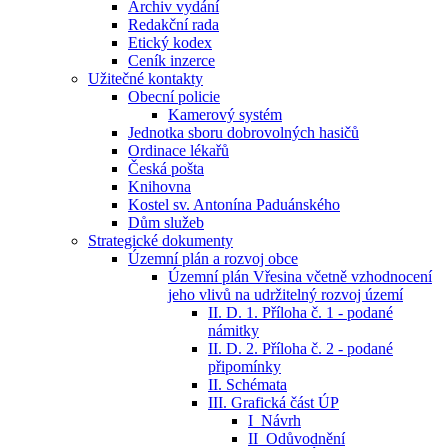
Archiv vydání
Redakční rada
Etický kodex
Ceník inzerce
Užitečné kontakty
Obecní policie
Kamerový systém
Jednotka sboru dobrovolných hasičů
Ordinace lékařů
Česká pošta
Knihovna
Kostel sv. Antonína Paduánského
Dům služeb
Strategické dokumenty
Územní plán a rozvoj obce
Územní plán Vřesina včetně vzhodnocení
jeho vlivů na udržitelný rozvoj území
II. D. 1. Příloha č. 1 - podané
námitky
II. D. 2. Příloha č. 2 - podané
připomínky
II. Schémata
III. Grafická část ÚP
I_Návrh
II_Odůvodnění