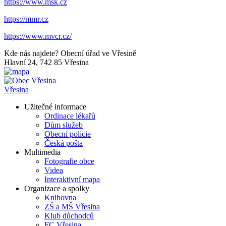
https://www.msk.cz
https://mmr.cz
https://www.mvcr.cz/
Kde nás najdete?
Obecní úřad ve Vřesině
Hlavní 24, 742 85 Vřesina
Vřesina
Užitečné informace
Ordinace lékařů
Dům služeb
Obecní policie
Česká pošta
Multimedia
Fotografie obce
Videa
Interaktivní mapa
Organizace a spolky
Knihovna
ZŠ a MŠ Vřesina
Klub důchodců
FC Vřesina