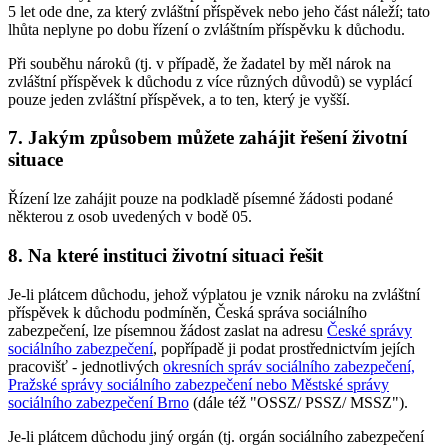
5 let ode dne, za který zvláštní příspěvek nebo jeho část náleží; tato
lhůta neplyne po dobu řízení o zvláštním příspěvku k důchodu.
Při souběhu nároků (tj. v případě, že žadatel by měl nárok na
zvláštní příspěvek k důchodu z více různých důvodů) se vyplácí
pouze jeden zvláštní příspěvek, a to ten, který je vyšší.
7. Jakým způsobem můžete zahájit řešení životní
situace
Řízení lze zahájit pouze na podkladě písemné žádosti podané
některou z osob uvedených v bodě 05.
8. Na které instituci životní situaci řešit
Je-li plátcem důchodu, jehož výplatou je vznik nároku na zvláštní
příspěvek k důchodu podmíněn, Česká správa sociálního
zabezpečení, lze písemnou žádost zaslat na adresu
České správy
sociálního zabezpečení
, popřípadě ji podat prostřednictvím jejích
pracovišť - jednotlivých
okresních správ sociálního zabezpečení,
Pražské správy sociálního zabezpečení nebo Městské správy
sociálního zabezpečení Brno
(dále též "OSSZ/ PSSZ/ MSSZ").
Je-li plátcem důchodu jiný orgán (tj. orgán sociálního zabezpečení