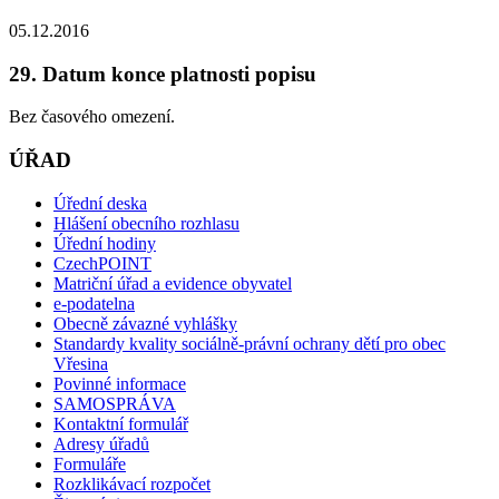
05.12.2016
29. Datum konce platnosti popisu
Bez časového omezení.
ÚŘAD
Úřední deska
Hlášení obecního rozhlasu
Úřední hodiny
CzechPOINT
Matriční úřad a evidence obyvatel
e-podatelna
Obecně závazné vyhlášky
Standardy kvality sociálně-právní ochrany dětí pro obec
Vřesina
Povinné informace
SAMOSPRÁVA
Kontaktní formulář
Adresy úřadů
Formuláře
Rozklikávací rozpočet