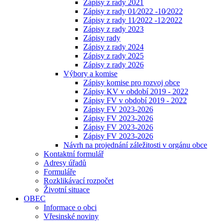
Zápisy z rady 2021
Zápisy z rady 01⁄2022 -10⁄2022
Zápisy z rady 11⁄2022 -12⁄2022
Zápisy z rady 2023
Zápisy rady
Zápisy z rady 2024
Zápisy z rady 2025
Zápisy z rady 2026
Výbory a komise
Zápisy komise pro rozvoj obce
Zápisy KV v období 2019 - 2022
Zápisy FV v období 2019 - 2022
Zápisy FV 2023-2026
Zápisy FV 2023-2026
Zápisy FV 2023-2026
Zápisy FV 2023-2026
Návrh na projednání záležitosti v orgánu obce
Kontaktní formulář
Adresy úřadů
Formuláře
Rozklikávací rozpočet
Životní situace
OBEC
Informace o obci
Vřesinské noviny