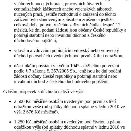
v táborech nucených prací, pracovních útvarech,
centralizačních klášterech anebo vojenských táborech
nucených prací, jestliže rozhodnutí o zařazení do těchto
zařízení bylo stanoveným způsobem zrušeno a jestliže
celková doba pobytu v těchto zařízeních činila alespoň 12
měsíců, ke dni podání žádosti jsou občany České republiky a
pobírají starobní nebo invalidní důchod z českého
důchodového pojištění,
vdovám a vdovcům pobírajícím vdovský nebo vdovecký
důchod po osobách uvedených pod první až třetí odrážkou,
účastníkům povstání v květnu 1945 - držitelům potvrzení
podle § 7 zákona č. 357/2005 Sb., jenž jsou ke dni podání
žádosti občany České republiky a pobírají starobní nebo
invalidní důchod z českého důchodového pojištění.
Zvláštní příspěvek k důchodu náleží ve výši:
2 500 Kč měsíčně osobám uvedeným pod první až třetí
odrážkou výše (od splátky důchodu splatné v lednu 2010 ve
výši 2 676 Kč měsíčně),
1 250 Kč měsíčně osobám uvedeným pod čtvrtou a pátou
odrážkou výše (od splátky důchodu splatné v lednu 2010 ve