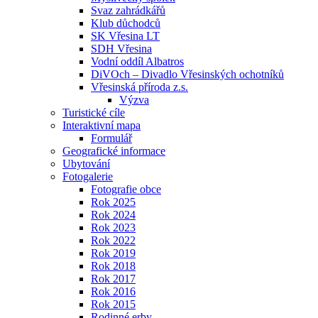
Svaz zahrádkářů
Klub důchodců
SK Vřesina LT
SDH Vřesina
Vodní oddíl Albatros
DiVOch – Divadlo Vřesinských ochotníků
Vřesinská příroda z.s.
Výzva
Turistické cíle
Interaktivní mapa
Formulář
Geografické informace
Ubytování
Fotogalerie
Fotografie obce
Rok 2025
Rok 2024
Rok 2023
Rok 2022
Rok 2019
Rok 2018
Rok 2017
Rok 2016
Rok 2015
Rodinné erby