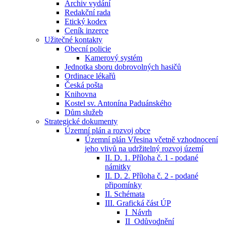
Archiv vydání
Redakční rada
Etický kodex
Ceník inzerce
Užitečné kontakty
Obecní policie
Kamerový systém
Jednotka sboru dobrovolných hasičů
Ordinace lékařů
Česká pošta
Knihovna
Kostel sv. Antonína Paduánského
Dům služeb
Strategické dokumenty
Územní plán a rozvoj obce
Územní plán Vřesina včetně vzhodnocení
jeho vlivů na udržitelný rozvoj území
II. D. 1. Příloha č. 1 - podané
námitky
II. D. 2. Příloha č. 2 - podané
připomínky
II. Schémata
III. Grafická část ÚP
I_Návrh
II_Odůvodnění