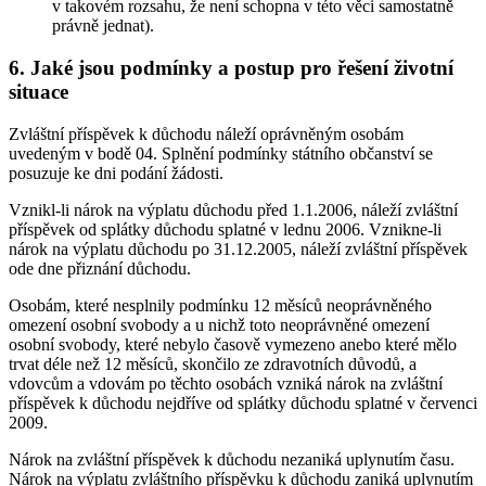
v takovém rozsahu, že není schopna v této věci samostatně
právně jednat).
6. Jaké jsou podmínky a postup pro řešení životní
situace
Zvláštní příspěvek k důchodu náleží oprávněným osobám
uvedeným v bodě 04. Splnění podmínky státního občanství se
posuzuje ke dni podání žádosti.
Vznikl-li nárok na výplatu důchodu před 1.1.2006, náleží zvláštní
příspěvek od splátky důchodu splatné v lednu 2006. Vznikne-li
nárok na výplatu důchodu po 31.12.2005, náleží zvláštní příspěvek
ode dne přiznání důchodu.
Osobám, které nesplnily podmínku 12 měsíců neoprávněného
omezení osobní svobody a u nichž toto neoprávněné omezení
osobní svobody, které nebylo časově vymezeno anebo které mělo
trvat déle než 12 měsíců, skončilo ze zdravotních důvodů, a
vdovcům a vdovám po těchto osobách vzniká nárok na zvláštní
příspěvek k důchodu nejdříve od splátky důchodu splatné v červenci
2009.
Nárok na zvláštní příspěvek k důchodu nezaniká uplynutím času.
Nárok na výplatu zvláštního příspěvku k důchodu zaniká uplynutím