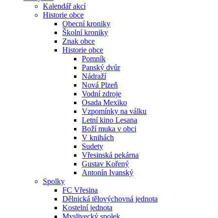
Kalendář akcí
Historie obce
Obecní kroniky
Školní kroniky
Znak obce
Historie obce
Pomník
Panský dvůr
Nádraží
Nová Plzeň
Vodní zdroje
Osada Mexiko
Vzpomínky na válku
Letní kino Lesana
Boží muka v obci
V knihách
Sudety
Vřesinská pekárna
Gustav Kořený
Antonín Ivanský
Spolky
FC Vřesina
Dělnická tělovýchovná jednota
Kostelní jednota
Myslivecký spolek