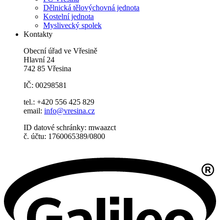
Dělnická tělovýchovná jednota
Kostelní jednota
Myslivecký spolek
Kontakty
Obecní úřad ve Vřesině
Hlavní 24
742 85 Vřesina
IČ: 00298581
tel.: +420 556 425 829
email:
info@vresina.cz
ID datové schránky: mwaazct
č. účtu: 1760065389/0800