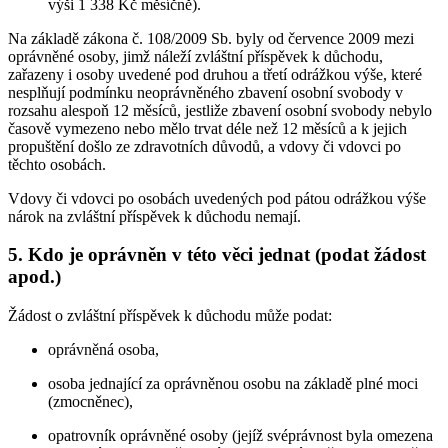
výši 1 338 Kč měsíčně).
Na základě zákona č. 108/2009 Sb. byly od července 2009 mezi
oprávněné osoby, jimž náleží zvláštní příspěvek k důchodu,
zařazeny i osoby uvedené pod druhou a třetí odrážkou výše, které
nesplňují podmínku neoprávněného zbavení osobní svobody v
rozsahu alespoň 12 měsíců, jestliže zbavení osobní svobody nebylo
časově vymezeno nebo mělo trvat déle než 12 měsíců a k jejich
propuštění došlo ze zdravotních důvodů, a vdovy či vdovci po
těchto osobách.
Vdovy či vdovci po osobách uvedených pod pátou odrážkou výše
nárok na zvláštní příspěvek k důchodu nemají.
5. Kdo je oprávněn v této věci jednat (podat žádost
apod.)
Žádost o zvláštní příspěvek k důchodu může podat:
oprávněná osoba,
osoba jednající za oprávněnou osobu na základě plné moci
(zmocněnec),
opatrovník oprávněné osoby (jejíž svéprávnost byla omezena