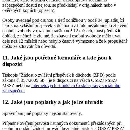
zabezpečení dosud nejsou, se předkládají v originálech nebo v
ověřených kopiích (opisech).
Osoby uvedené pod druhou a třetí odrážkou v bodě 04, uplatňující
nárok na zvláštní příspěvek k důchodu z titulu nezákonného zbavení
osobní svobody v rozsahu kratším než 12 měsíců, musí předložit
doklad, z něhož je zřejmé, že zbavení osobní svobody mělo trvat
déle než 12 měsíců nebo nebylo časově vymezeno a že k propuštění
došlo ze zdravotních důvodů.
11. Jaké jsou potřebné formuláře a kde jsou k
dispozici
Tiskopis "Žádost o zvláštní příspěvek k důchodu (ZPD) podle
zákona č. 357/2005 Sb." je k dispozici na všech OSSZ/ PSSZ/
MSSZ nebo na
internetových stránkách České správy sociálního
zabezpečení
.
12. Jaké jsou poplatky a jak je lze uhradit
Správní ani jiné poplatky nejsou stanoveny.
Případné ověření pravosti listinných dokumentů překládaných při
osobním podání žádosti provádí bezplatně příslušná OSSZ/ PSSZ/