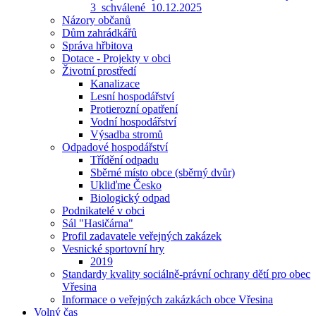
3_schválené_10.12.2025
Názory občanů
Dům zahrádkářů
Správa hřbitova
Dotace - Projekty v obci
Životní prostředí
Kanalizace
Lesní hospodářství
Protierozní opatření
Vodní hospodářství
Výsadba stromů
Odpadové hospodářství
Třídění odpadu
Sběrné místo obce (sběrný dvůr)
Ukliďme Česko
Biologický odpad
Podnikatelé v obci
Sál "Hasičárna"
Profil zadavatele veřejných zakázek
Vesnické sportovní hry
2019
Standardy kvality sociálně-právní ochrany dětí pro obec
Vřesina
Informace o veřejných zakázkách obce Vřesina
Volný čas