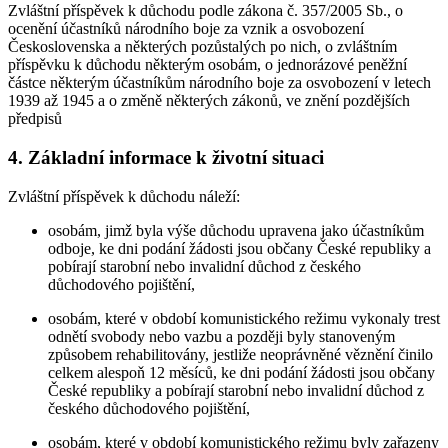
Zvláštní příspěvek k důchodu podle zákona č. 357/2005 Sb., o
ocenění účastníků národního boje za vznik a osvobození
Československa a některých pozůstalých po nich, o zvláštním
příspěvku k důchodu některým osobám, o jednorázové peněžní
částce některým účastníkům národního boje za osvobození v letech
1939 až 1945 a o změně některých zákonů, ve znění pozdějších
předpisů
4. Základní informace k životní situaci
Zvláštní příspěvek k důchodu náleží:
osobám, jimž byla výše důchodu upravena jako účastníkům
odboje, ke dni podání žádosti jsou občany České republiky a
pobírají starobní nebo invalidní důchod z českého
důchodového pojištění,
osobám, které v období komunistického režimu vykonaly trest
odnětí svobody nebo vazbu a později byly stanoveným
způsobem rehabilitovány, jestliže neoprávněné věznění činilo
celkem alespoň 12 měsíců, ke dni podání žádosti jsou občany
České republiky a pobírají starobní nebo invalidní důchod z
českého důchodového pojištění,
osobám, které v období komunistického režimu byly zařazeny