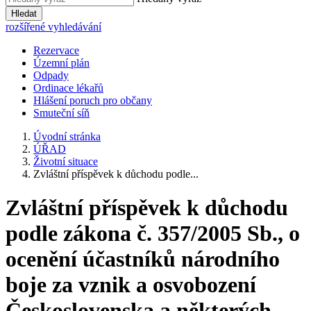
Hledat
rozšířené vyhledávání
Rezervace
Územní plán
Odpady
Ordinace lékařů
Hlášení poruch pro občany
Smuteční síň
Úvodní stránka
ÚŘAD
Životní situace
Zvláštní příspěvek k důchodu podle...
Zvláštní příspěvek k důchodu
podle zákona č. 357/2005 Sb., o
ocenění účastníků národního
boje za vznik a osvobození
Československa a některých