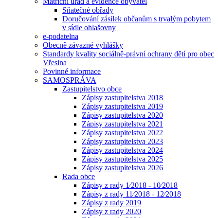
Matriční úřad a evidence obyvatel
Sňatečné obřady
Doručování zásilek občanům s trvalým pobytem
v sídle ohlašovny
e-podatelna
Obecně závazné vyhlášky
Standardy kvality sociálně-právní ochrany dětí pro obec
Vřesina
Povinné informace
SAMOSPRÁVA
Zastupitelstvo obce
Zápisy zastupitelstva 2018
Zápisy zastupitelstva 2019
Zápisy zastupitelstva 2020
Zápisy zastupitelstva 2021
Zápisy zastupitelstva 2022
Zápisy zastupitelstva 2023
Zápisy zastupitelstva 2024
Zápisy zastupitelstva 2025
Zápisy zastupitelstva 2026
Rada obce
Zápisy z rady 1⁄2018 - 10⁄2018
Zápisy z rady 11⁄2018 - 12⁄2018
Zápisy z rady 2019
Zápisy z rady 2020