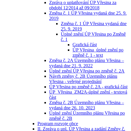
Zpráva o uplatňování ÚP Vřesina za
období 12⁄2014 až 09⁄2018
Změna č. 1 ÚP Vřesina vydaná dne 25. 9.
2019
Změna č. 1 ÚP Vřesina vydaná dne
25. 9. 2019
Úplné znění ÚP Vřesina po Změně
č. 1
Grafická část
ÚP Vřesina_úplné znění po
změně č. 1 - text
Změna č. 2A Územního plánu Vřesina –
vydaná dne 21. 9. 2022
Úplné znění ÚP Vřesina po změně č. 2A
Návrh změny č. 2B Územního plánu
Vřesina - veřejné projednání
ÚP Vřesina po změně č. 2A - grafická část
ÚP_Vřesina_ZM2A-úplné znění - textová
část
Změna č. 2B Územního plánu Vřesina –
vydaná dne 26. 10. 2023
Úplné znění Územního plánu Vřesina po
změně č. 2B
Program rozvoje obce
II. Zpráva o upl. ÚP Vřesina a zadání Změny č.