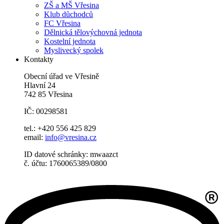
ZŠ a MŠ Vřesina
Klub důchodců
FC Vřesina
Dělnická tělovýchovná jednota
Kostelní jednota
Myslivecký spolek
Kontakty
Obecní úřad ve Vřesině
Hlavní 24
742 85 Vřesina
IČ: 00298581
tel.: +420 556 425 829
email:
info@vresina.cz
ID datové schránky: mwaazct
č. účtu: 1760065389/0800