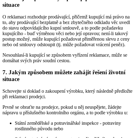
situace
O reklamaci rozhoduje prodávající, přičemž kupující má právo na
to, aby prodávající bezplatně a bez zbytečného odkladu věc uvedl
do stavu odpovídajícího kupní smlouvě, a to podle požadavku
kupujícího - buď výměnou věci nebo její opravou; není-li takový
postup možný, může kupující požadovat přiměřenou slevu z ceny
nebo od smlouvy odstoupit (tj. může požadovat vrácení peněz).
Nesouhlasí-li kupující se způsobem vyřízení reklamace, může se
domáhat svých práv soudní cestou.
7. Jakým způsobem můžete zahájit řešení životní
situace
Schovejte si doklad o zakoupení výrobku, který následně předložte
při reklamaci prodejci.
Prvně se obraťte na prodejce, pokud u něj neuspějete, žádejte
nápravu u příslušného kontrolního orgánu, a to podle výrobku u:
Státní zemědělské a potravinářské inspekce - potraviny
rostlinného původu nebo