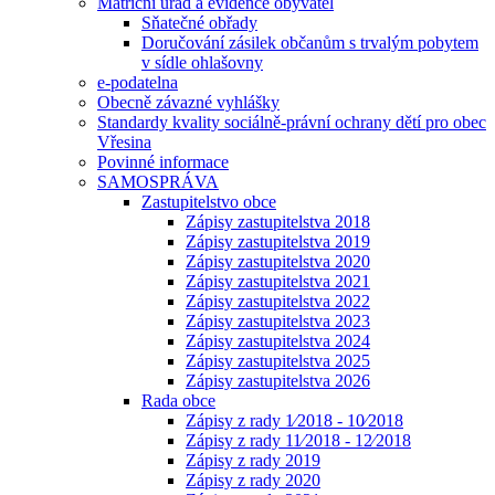
Matriční úřad a evidence obyvatel
Sňatečné obřady
Doručování zásilek občanům s trvalým pobytem
v sídle ohlašovny
e-podatelna
Obecně závazné vyhlášky
Standardy kvality sociálně-právní ochrany dětí pro obec
Vřesina
Povinné informace
SAMOSPRÁVA
Zastupitelstvo obce
Zápisy zastupitelstva 2018
Zápisy zastupitelstva 2019
Zápisy zastupitelstva 2020
Zápisy zastupitelstva 2021
Zápisy zastupitelstva 2022
Zápisy zastupitelstva 2023
Zápisy zastupitelstva 2024
Zápisy zastupitelstva 2025
Zápisy zastupitelstva 2026
Rada obce
Zápisy z rady 1⁄2018 - 10⁄2018
Zápisy z rady 11⁄2018 - 12⁄2018
Zápisy z rady 2019
Zápisy z rady 2020