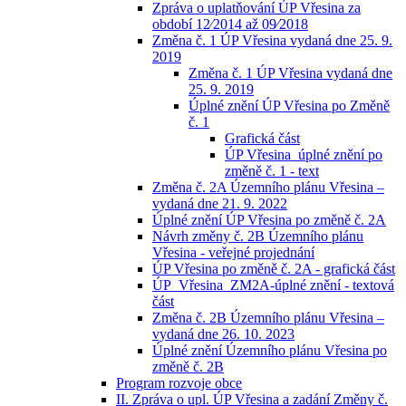
Zpráva o uplatňování ÚP Vřesina za
období 12⁄2014 až 09⁄2018
Změna č. 1 ÚP Vřesina vydaná dne 25. 9.
2019
Změna č. 1 ÚP Vřesina vydaná dne
25. 9. 2019
Úplné znění ÚP Vřesina po Změně
č. 1
Grafická část
ÚP Vřesina_úplné znění po
změně č. 1 - text
Změna č. 2A Územního plánu Vřesina –
vydaná dne 21. 9. 2022
Úplné znění ÚP Vřesina po změně č. 2A
Návrh změny č. 2B Územního plánu
Vřesina - veřejné projednání
ÚP Vřesina po změně č. 2A - grafická část
ÚP_Vřesina_ZM2A-úplné znění - textová
část
Změna č. 2B Územního plánu Vřesina –
vydaná dne 26. 10. 2023
Úplné znění Územního plánu Vřesina po
změně č. 2B
Program rozvoje obce
II. Zpráva o upl. ÚP Vřesina a zadání Změny č.