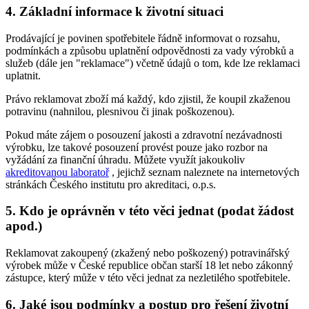
4. Základní informace k životní situaci
Prodávající je povinen spotřebitele řádně informovat o rozsahu,
podmínkách a způsobu uplatnění odpovědnosti za vady výrobků a
služeb (dále jen "reklamace") včetně údajů o tom, kde lze reklamaci
uplatnit.
Právo reklamovat zboží má každý, kdo zjistil, že koupil zkaženou
potravinu (nahnilou, plesnivou či jinak poškozenou).
Pokud máte zájem o posouzení jakosti a zdravotní nezávadnosti
výrobku, lze takové posouzení provést pouze jako rozbor na
vyžádání za finanční úhradu. Můžete využít jakoukoliv
akreditovanou laboratoř
, jejichž seznam naleznete na internetových
stránkách Českého institutu pro akreditaci, o.p.s.
5. Kdo je oprávněn v této věci jednat (podat žádost
apod.)
Reklamovat zakoupený (zkažený nebo poškozený) potravinářský
výrobek může v České republice občan starší 18 let nebo zákonný
zástupce, který může v této věci jednat za nezletilého spotřebitele.
6. Jaké jsou podmínky a postup pro řešení životní