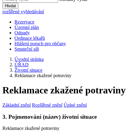
Hledat
rozšířené vyhledávání
Rezervace
Územní plán
Odpady
Ordinace lékařů
Hlášení poruch pro občany
Smuteční síň
Úvodní stránka
ÚŘAD
Životní situace
Reklamace zkažené potraviny
Reklamace zkažené potraviny
Základní znění
Rozšířené znění
Úplné znění
3. Pojmenování (název) životní situace
Reklamace zkažené potraviny