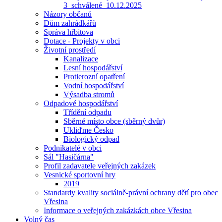
3_schválené_10.12.2025
Názory občanů
Dům zahrádkářů
Správa hřbitova
Dotace - Projekty v obci
Životní prostředí
Kanalizace
Lesní hospodářství
Protierozní opatření
Vodní hospodářství
Výsadba stromů
Odpadové hospodářství
Třídění odpadu
Sběrné místo obce (sběrný dvůr)
Ukliďme Česko
Biologický odpad
Podnikatelé v obci
Sál "Hasičárna"
Profil zadavatele veřejných zakázek
Vesnické sportovní hry
2019
Standardy kvality sociálně-právní ochrany dětí pro obec
Vřesina
Informace o veřejných zakázkách obce Vřesina
Volný čas