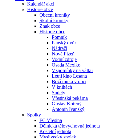
Kalendář akcí
Historie obce
Obecní kroniky
Školní kroniky
Znak obce
Historie obce
Pomník
Panský dvůr
Nádraží
Nová Plzeň
Vodní zdroje
Osada Mexiko
Vzpomínky na válku
Letní kino Lesana
Boží muka v obci
V knihách
Sudety
Vřesinská pekárna
Gustav Kořený
Antonín Ivanský
Spolky
FC Vřesina
Dělnická tělovýchovná jednota
Kostelní jednota
Myslivecký spolek