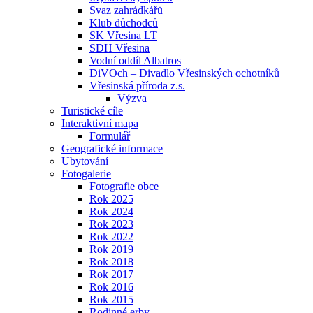
Svaz zahrádkářů
Klub důchodců
SK Vřesina LT
SDH Vřesina
Vodní oddíl Albatros
DiVOch – Divadlo Vřesinských ochotníků
Vřesinská příroda z.s.
Výzva
Turistické cíle
Interaktivní mapa
Formulář
Geografické informace
Ubytování
Fotogalerie
Fotografie obce
Rok 2025
Rok 2024
Rok 2023
Rok 2022
Rok 2019
Rok 2018
Rok 2017
Rok 2016
Rok 2015
Rodinné erby