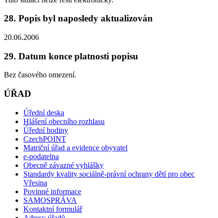
28. Popis byl naposledy aktualizován
20.06.2006
29. Datum konce platnosti popisu
Bez časového omezení.
ÚŘAD
Úřední deska
Hlášení obecního rozhlasu
Úřední hodiny
CzechPOINT
Matriční úřad a evidence obyvatel
e-podatelna
Obecně závazné vyhlášky
Standardy kvality sociálně-právní ochrany dětí pro obec
Vřesina
Povinné informace
SAMOSPRÁVA
Kontaktní formulář
Adresy úřadů