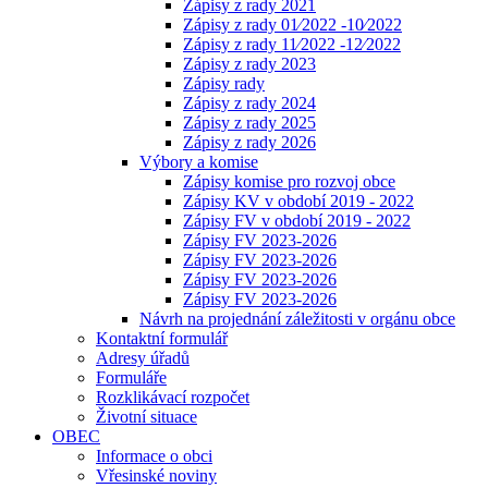
Zápisy z rady 2021
Zápisy z rady 01⁄2022 -10⁄2022
Zápisy z rady 11⁄2022 -12⁄2022
Zápisy z rady 2023
Zápisy rady
Zápisy z rady 2024
Zápisy z rady 2025
Zápisy z rady 2026
Výbory a komise
Zápisy komise pro rozvoj obce
Zápisy KV v období 2019 - 2022
Zápisy FV v období 2019 - 2022
Zápisy FV 2023-2026
Zápisy FV 2023-2026
Zápisy FV 2023-2026
Zápisy FV 2023-2026
Návrh na projednání záležitosti v orgánu obce
Kontaktní formulář
Adresy úřadů
Formuláře
Rozklikávací rozpočet
Životní situace
OBEC
Informace o obci
Vřesinské noviny