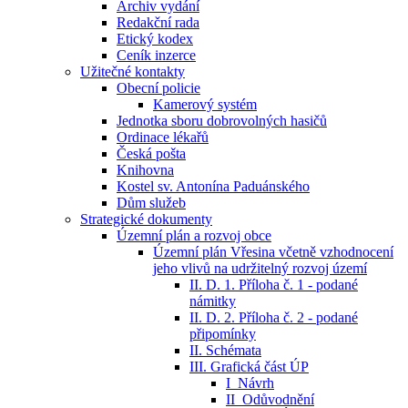
Archiv vydání
Redakční rada
Etický kodex
Ceník inzerce
Užitečné kontakty
Obecní policie
Kamerový systém
Jednotka sboru dobrovolných hasičů
Ordinace lékařů
Česká pošta
Knihovna
Kostel sv. Antonína Paduánského
Dům služeb
Strategické dokumenty
Územní plán a rozvoj obce
Územní plán Vřesina včetně vzhodnocení
jeho vlivů na udržitelný rozvoj území
II. D. 1. Příloha č. 1 - podané
námitky
II. D. 2. Příloha č. 2 - podané
připomínky
II. Schémata
III. Grafická část ÚP
I_Návrh
II_Odůvodnění