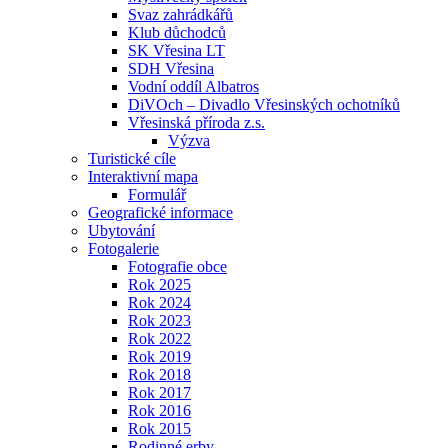
Svaz zahrádkářů
Klub důchodců
SK Vřesina LT
SDH Vřesina
Vodní oddíl Albatros
DiVOch – Divadlo Vřesinských ochotníků
Vřesinská příroda z.s.
Výzva
Turistické cíle
Interaktivní mapa
Formulář
Geografické informace
Ubytování
Fotogalerie
Fotografie obce
Rok 2025
Rok 2024
Rok 2023
Rok 2022
Rok 2019
Rok 2018
Rok 2017
Rok 2016
Rok 2015
Rodinné erby