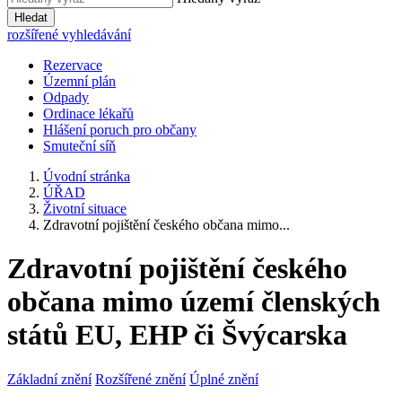
Hledat
rozšířené vyhledávání
Rezervace
Územní plán
Odpady
Ordinace lékařů
Hlášení poruch pro občany
Smuteční síň
Úvodní stránka
ÚŘAD
Životní situace
Zdravotní pojištění českého občana mimo...
Zdravotní pojištění českého
občana mimo území členských
států EU, EHP či Švýcarska
Základní znění
Rozšířené znění
Úplné znění