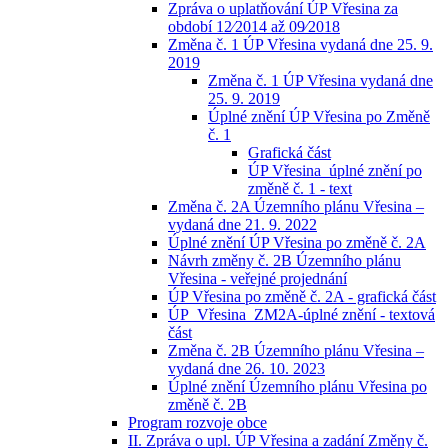
Zpráva o uplatňování ÚP Vřesina za
období 12⁄2014 až 09⁄2018
Změna č. 1 ÚP Vřesina vydaná dne 25. 9.
2019
Změna č. 1 ÚP Vřesina vydaná dne
25. 9. 2019
Úplné znění ÚP Vřesina po Změně
č. 1
Grafická část
ÚP Vřesina_úplné znění po
změně č. 1 - text
Změna č. 2A Územního plánu Vřesina –
vydaná dne 21. 9. 2022
Úplné znění ÚP Vřesina po změně č. 2A
Návrh změny č. 2B Územního plánu
Vřesina - veřejné projednání
ÚP Vřesina po změně č. 2A - grafická část
ÚP_Vřesina_ZM2A-úplné znění - textová
část
Změna č. 2B Územního plánu Vřesina –
vydaná dne 26. 10. 2023
Úplné znění Územního plánu Vřesina po
změně č. 2B
Program rozvoje obce
II. Zpráva o upl. ÚP Vřesina a zadání Změny č.