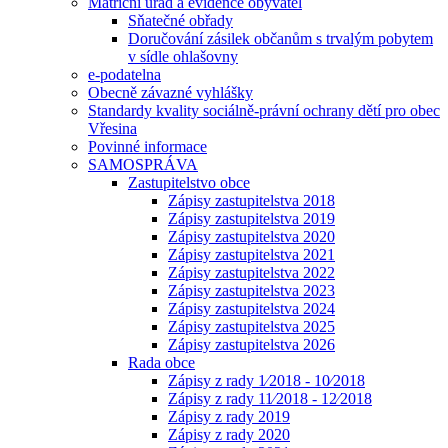
Matriční úřad a evidence obyvatel
Sňatečné obřady
Doručování zásilek občanům s trvalým pobytem
v sídle ohlašovny
e-podatelna
Obecně závazné vyhlášky
Standardy kvality sociálně-právní ochrany dětí pro obec
Vřesina
Povinné informace
SAMOSPRÁVA
Zastupitelstvo obce
Zápisy zastupitelstva 2018
Zápisy zastupitelstva 2019
Zápisy zastupitelstva 2020
Zápisy zastupitelstva 2021
Zápisy zastupitelstva 2022
Zápisy zastupitelstva 2023
Zápisy zastupitelstva 2024
Zápisy zastupitelstva 2025
Zápisy zastupitelstva 2026
Rada obce
Zápisy z rady 1⁄2018 - 10⁄2018
Zápisy z rady 11⁄2018 - 12⁄2018
Zápisy z rady 2019
Zápisy z rady 2020