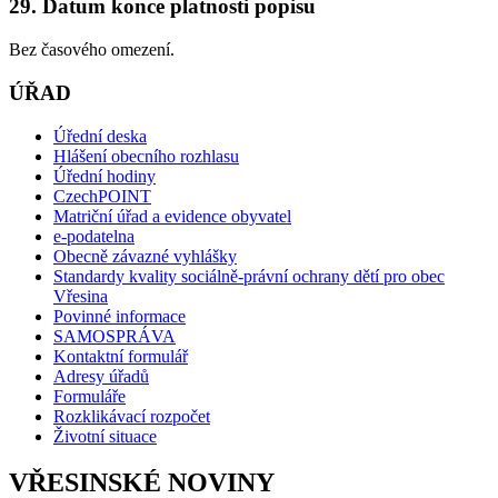
29. Datum konce platnosti popisu
Bez časového omezení.
ÚŘAD
Úřední deska
Hlášení obecního rozhlasu
Úřední hodiny
CzechPOINT
Matriční úřad a evidence obyvatel
e-podatelna
Obecně závazné vyhlášky
Standardy kvality sociálně-právní ochrany dětí pro obec
Vřesina
Povinné informace
SAMOSPRÁVA
Kontaktní formulář
Adresy úřadů
Formuláře
Rozklikávací rozpočet
Životní situace
VŘESINSKÉ NOVINY