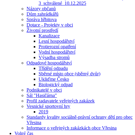
3_schválené_10.12.2025
Názory občanů
Dům zahrádkářů
Správa hřbitova
Dotace - Projekty v obci
Životní prostředí
Kanalizace
Lesní hospodářství
Protierozní opatření
Vodní hospodářství
Výsadba stromů
Odpadové hospodářství
Třídění odpadu
Sběrné místo obce (sběrný dvůr)
Ukliďme Česko
Biologický odpad
Podnikatelé v obci
Sál "Hasičárna"
Profil zadavatele veřejných zakázek
Vesnické sportovní hry
2019
Standardy kvality sociálně-právní ochrany dětí pro obec
Vřesina
Informace o veřejných zakázkách obce Vřesina
Volný čas