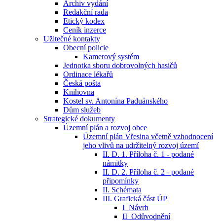
Archiv vydání
Redakční rada
Etický kodex
Ceník inzerce
Užitečné kontakty
Obecní policie
Kamerový systém
Jednotka sboru dobrovolných hasičů
Ordinace lékařů
Česká pošta
Knihovna
Kostel sv. Antonína Paduánského
Dům služeb
Strategické dokumenty
Územní plán a rozvoj obce
Územní plán Vřesina včetně vzhodnocení
jeho vlivů na udržitelný rozvoj území
II. D. 1. Příloha č. 1 - podané
námitky
II. D. 2. Příloha č. 2 - podané
připomínky
II. Schémata
III. Grafická část ÚP
I_Návrh
II_Odůvodnění