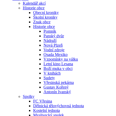
Kalendář akcí
Historie obce
Obecní kroniky
Školní kroniky
Znak obce
Historie obce
Pomník
Panský dvůr
Nádraží
Nová Plzeň
Vodní zdroje
Osada Mexiko
Vzpomínky na válku
Letní kino Lesana
Boží muka v obci
V knihách
Sudety
Vřesinská pekárna
Gustav Kořený
Antonín Ivanský
Spolky
FC Vřesina
Dělnická tělovýchovná jednota
Kostelní jednota
Myslivecký spolek