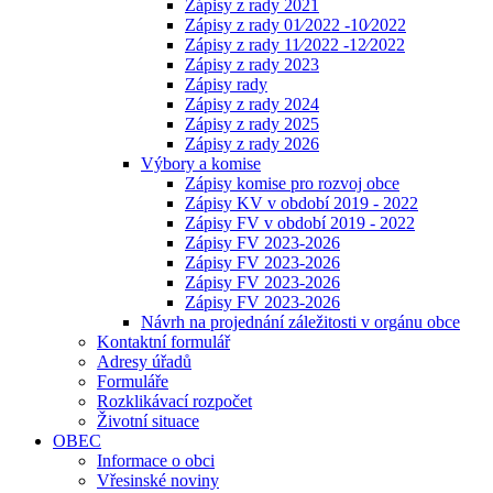
Zápisy z rady 2021
Zápisy z rady 01⁄2022 -10⁄2022
Zápisy z rady 11⁄2022 -12⁄2022
Zápisy z rady 2023
Zápisy rady
Zápisy z rady 2024
Zápisy z rady 2025
Zápisy z rady 2026
Výbory a komise
Zápisy komise pro rozvoj obce
Zápisy KV v období 2019 - 2022
Zápisy FV v období 2019 - 2022
Zápisy FV 2023-2026
Zápisy FV 2023-2026
Zápisy FV 2023-2026
Zápisy FV 2023-2026
Návrh na projednání záležitosti v orgánu obce
Kontaktní formulář
Adresy úřadů
Formuláře
Rozklikávací rozpočet
Životní situace
OBEC
Informace o obci
Vřesinské noviny