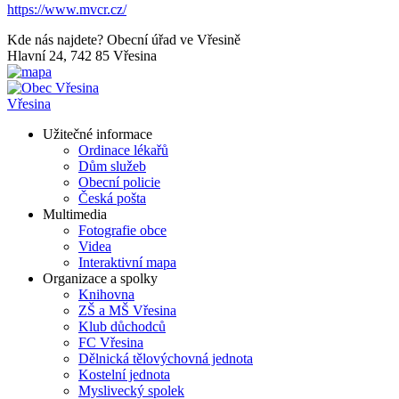
https://www.mvcr.cz/
Kde nás najdete?
Obecní úřad ve Vřesině
Hlavní 24, 742 85 Vřesina
Vřesina
Užitečné informace
Ordinace lékařů
Dům služeb
Obecní policie
Česká pošta
Multimedia
Fotografie obce
Videa
Interaktivní mapa
Organizace a spolky
Knihovna
ZŠ a MŠ Vřesina
Klub důchodců
FC Vřesina
Dělnická tělovýchovná jednota
Kostelní jednota
Myslivecký spolek