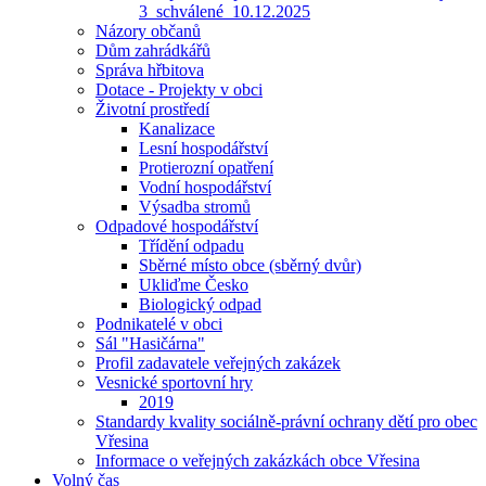
3_schválené_10.12.2025
Názory občanů
Dům zahrádkářů
Správa hřbitova
Dotace - Projekty v obci
Životní prostředí
Kanalizace
Lesní hospodářství
Protierozní opatření
Vodní hospodářství
Výsadba stromů
Odpadové hospodářství
Třídění odpadu
Sběrné místo obce (sběrný dvůr)
Ukliďme Česko
Biologický odpad
Podnikatelé v obci
Sál "Hasičárna"
Profil zadavatele veřejných zakázek
Vesnické sportovní hry
2019
Standardy kvality sociálně-právní ochrany dětí pro obec
Vřesina
Informace o veřejných zakázkách obce Vřesina
Volný čas