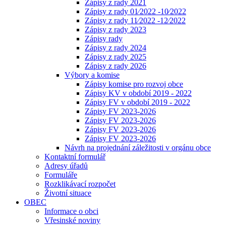
Zápisy z rady 2021
Zápisy z rady 01⁄2022 -10⁄2022
Zápisy z rady 11⁄2022 -12⁄2022
Zápisy z rady 2023
Zápisy rady
Zápisy z rady 2024
Zápisy z rady 2025
Zápisy z rady 2026
Výbory a komise
Zápisy komise pro rozvoj obce
Zápisy KV v období 2019 - 2022
Zápisy FV v období 2019 - 2022
Zápisy FV 2023-2026
Zápisy FV 2023-2026
Zápisy FV 2023-2026
Zápisy FV 2023-2026
Návrh na projednání záležitosti v orgánu obce
Kontaktní formulář
Adresy úřadů
Formuláře
Rozklikávací rozpočet
Životní situace
OBEC
Informace o obci
Vřesinské noviny