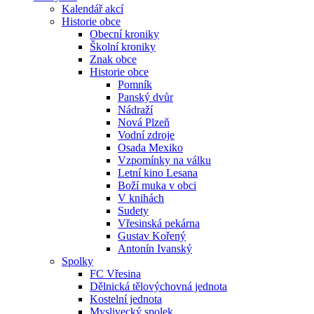
Kalendář akcí
Historie obce
Obecní kroniky
Školní kroniky
Znak obce
Historie obce
Pomník
Panský dvůr
Nádraží
Nová Plzeň
Vodní zdroje
Osada Mexiko
Vzpomínky na válku
Letní kino Lesana
Boží muka v obci
V knihách
Sudety
Vřesinská pekárna
Gustav Kořený
Antonín Ivanský
Spolky
FC Vřesina
Dělnická tělovýchovná jednota
Kostelní jednota
Myslivecký spolek