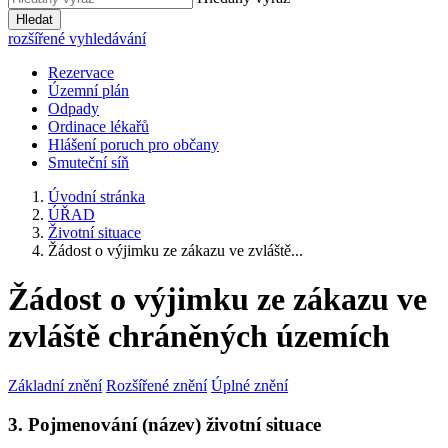
Hledat
rozšířené vyhledávání
Rezervace
Územní plán
Odpady
Ordinace lékařů
Hlášení poruch pro občany
Smuteční síň
Úvodní stránka
ÚŘAD
Životní situace
Žádost o výjimku ze zákazu ve zvláště...
Žádost o výjimku ze zákazu ve
zvláště chráněných územích
Základní znění
Rozšířené znění
Úplné znění
3. Pojmenování (název) životní situace