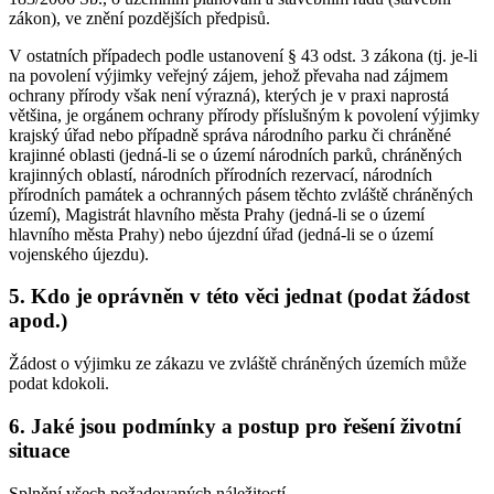
zákon), ve znění pozdějších předpisů.
V ostatních případech podle ustanovení § 43 odst. 3 zákona (tj. je-li
na povolení výjimky veřejný zájem, jehož převaha nad zájmem
ochrany přírody však není výrazná), kterých je v praxi naprostá
většina, je orgánem ochrany přírody příslušným k povolení výjimky
krajský úřad nebo případně správa národního parku či chráněné
krajinné oblasti (jedná-li se o území národních parků, chráněných
krajinných oblastí, národních přírodních rezervací, národních
přírodních památek a ochranných pásem těchto zvláště chráněných
území), Magistrát hlavního města Prahy (jedná-li se o území
hlavního města Prahy) nebo újezdní úřad (jedná-li se o území
vojenského újezdu).
5. Kdo je oprávněn v této věci jednat (podat žádost
apod.)
Žádost o výjimku ze zákazu ve zvláště chráněných územích může
podat kdokoli.
6. Jaké jsou podmínky a postup pro řešení životní
situace
Splnění všech požadovaných náležitostí.