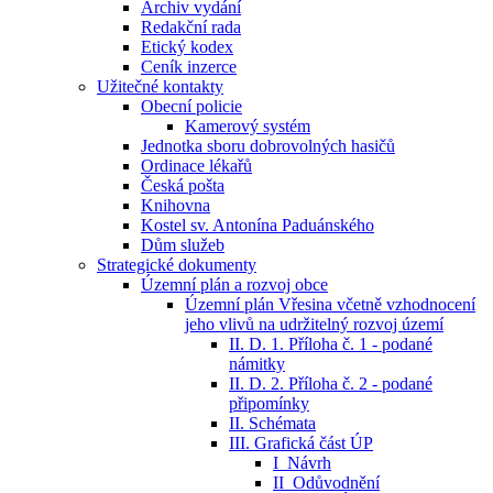
Archiv vydání
Redakční rada
Etický kodex
Ceník inzerce
Užitečné kontakty
Obecní policie
Kamerový systém
Jednotka sboru dobrovolných hasičů
Ordinace lékařů
Česká pošta
Knihovna
Kostel sv. Antonína Paduánského
Dům služeb
Strategické dokumenty
Územní plán a rozvoj obce
Územní plán Vřesina včetně vzhodnocení
jeho vlivů na udržitelný rozvoj území
II. D. 1. Příloha č. 1 - podané
námitky
II. D. 2. Příloha č. 2 - podané
připomínky
II. Schémata
III. Grafická část ÚP
I_Návrh
II_Odůvodnění