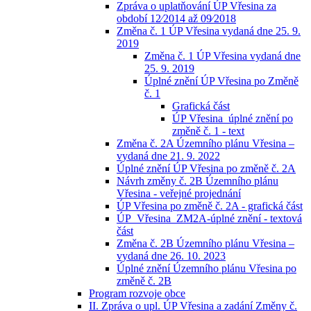
Zpráva o uplatňování ÚP Vřesina za
období 12⁄2014 až 09⁄2018
Změna č. 1 ÚP Vřesina vydaná dne 25. 9.
2019
Změna č. 1 ÚP Vřesina vydaná dne
25. 9. 2019
Úplné znění ÚP Vřesina po Změně
č. 1
Grafická část
ÚP Vřesina_úplné znění po
změně č. 1 - text
Změna č. 2A Územního plánu Vřesina –
vydaná dne 21. 9. 2022
Úplné znění ÚP Vřesina po změně č. 2A
Návrh změny č. 2B Územního plánu
Vřesina - veřejné projednání
ÚP Vřesina po změně č. 2A - grafická část
ÚP_Vřesina_ZM2A-úplné znění - textová
část
Změna č. 2B Územního plánu Vřesina –
vydaná dne 26. 10. 2023
Úplné znění Územního plánu Vřesina po
změně č. 2B
Program rozvoje obce
II. Zpráva o upl. ÚP Vřesina a zadání Změny č.