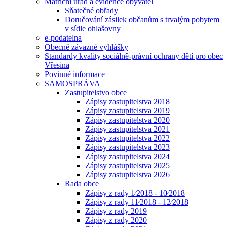
Matriční úřad a evidence obyvatel
Sňatečné obřady
Doručování zásilek občanům s trvalým pobytem
v sídle ohlašovny
e-podatelna
Obecně závazné vyhlášky
Standardy kvality sociálně-právní ochrany dětí pro obec
Vřesina
Povinné informace
SAMOSPRÁVA
Zastupitelstvo obce
Zápisy zastupitelstva 2018
Zápisy zastupitelstva 2019
Zápisy zastupitelstva 2020
Zápisy zastupitelstva 2021
Zápisy zastupitelstva 2022
Zápisy zastupitelstva 2023
Zápisy zastupitelstva 2024
Zápisy zastupitelstva 2025
Zápisy zastupitelstva 2026
Rada obce
Zápisy z rady 1⁄2018 - 10⁄2018
Zápisy z rady 11⁄2018 - 12⁄2018
Zápisy z rady 2019
Zápisy z rady 2020