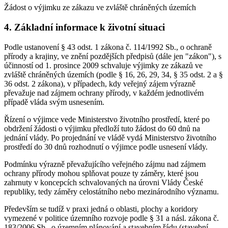
Žádost o výjimku ze zákazu ve zvláště chráněných územích
4. Základní informace k životní situaci
Podle ustanovení § 43 odst. 1 zákona č. 114/1992 Sb., o ochraně
přírody a krajiny, ve znění pozdějších předpisů (dále jen "zákon"), s
účinností od 1. prosince 2009 schvaluje výjimky ze zákazů ve
zvláště chráněných územích (podle § 16, 26, 29, 34, § 35 odst. 2 a §
36 odst. 2 zákona), v případech, kdy veřejný zájem výrazně
převažuje nad zájmem ochrany přírody, v každém jednotlivém
případě vláda svým usnesením.
Řízení o výjimce vede Ministerstvo životního prostředí, které po
obdržení žádosti o výjimku předloží tuto žádost do 60 dnů na
jednání vlády. Po projednání ve vládě vydá Ministerstvo životního
prostředí do 30 dnů rozhodnutí o výjimce podle usnesení vlády.
Podmínku výrazně převažujícího veřejného zájmu nad zájmem
ochrany přírody mohou splňovat pouze ty záměry, které jsou
zahrnuty v koncepcích schvalovaných na úrovni Vlády České
republiky, tedy záměry celostátního nebo mezinárodního významu.
Především se tudíž v praxi jedná o oblasti, plochy a koridory
vymezené v politice územního rozvoje podle § 31 a násl. zákona č.
183/2006 Sb., o územním plánování a stavebním řádu (stavební