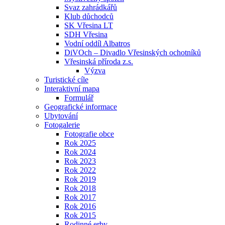
Svaz zahrádkářů
Klub důchodců
SK Vřesina LT
SDH Vřesina
Vodní oddíl Albatros
DiVOch – Divadlo Vřesinských ochotníků
Vřesinská příroda z.s.
Výzva
Turistické cíle
Interaktivní mapa
Formulář
Geografické informace
Ubytování
Fotogalerie
Fotografie obce
Rok 2025
Rok 2024
Rok 2023
Rok 2022
Rok 2019
Rok 2018
Rok 2017
Rok 2016
Rok 2015
Rodinné erby