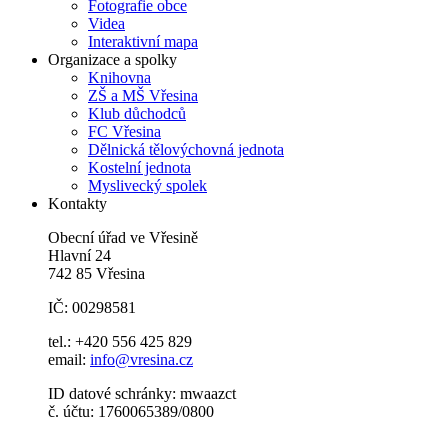
Fotografie obce
Videa
Interaktivní mapa
Organizace a spolky
Knihovna
ZŠ a MŠ Vřesina
Klub důchodců
FC Vřesina
Dělnická tělovýchovná jednota
Kostelní jednota
Myslivecký spolek
Kontakty
Obecní úřad ve Vřesině
Hlavní 24
742 85 Vřesina
IČ: 00298581
tel.: +420 556 425 829
email:
info@vresina.cz
ID datové schránky: mwaazct
č. účtu: 1760065389/0800