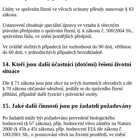
Lhůty ve správním řízení ve věcech ochrany přírody stanovuje § 83
zákona.
Ustanovení obsahuje speciální úpravu ve vztahu k obecným
právním předpisům o správním řízení, tj. k zákonu č. 500/2004 Sb.,
správnímu řádu, ve znění pozdějších předpisů.
Ve zvláště složitých případech lze rozhodnout do 90 dnů, většinou
do 60 dnů, v jednoduchých případech bezodkladně.
14. Kteří jsou další účastníci (dotčení) řešení životní
situace
Dle § 71 zákona jsou jimi obce na svých územních obvodech a dle
§ 70 zákona občanské sdružení, jestliže se do správního řízení
přihlásí, případně další fyzické i právnické osoby.
15. Jaké další činnosti jsou po žadateli požadovány
Po žadateli může být požadováno provedení biologického
hodnocení (§ 67 zákona), příp. hodnocení vlivu záměru na Naturu
2000 (§ 45h a 45i zákona), příp. hodnocení EIA dle zákona č.
100/2001 Sb., o posuzování vlivů na životní prostředí, ve znění