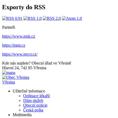
Exporty do RSS
Partneři
https://www.msk.cz
https://mmr.cz
https://www.mvcr.cz/
Kde nás najdete?
Obecní úřad ve Vřesině
Hlavní 24, 742 85 Vřesina
Vřesina
Užitečné informace
Ordinace lékařů
Dům služeb
Obecní policie
Česká pošta
Multimedia