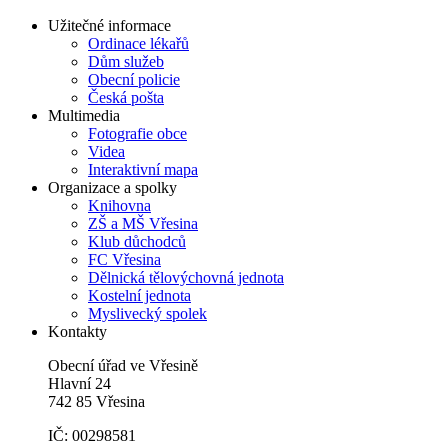
Užitečné informace
Ordinace lékařů
Dům služeb
Obecní policie
Česká pošta
Multimedia
Fotografie obce
Videa
Interaktivní mapa
Organizace a spolky
Knihovna
ZŠ a MŠ Vřesina
Klub důchodců
FC Vřesina
Dělnická tělovýchovná jednota
Kostelní jednota
Myslivecký spolek
Kontakty
Obecní úřad ve Vřesině
Hlavní 24
742 85 Vřesina
IČ: 00298581