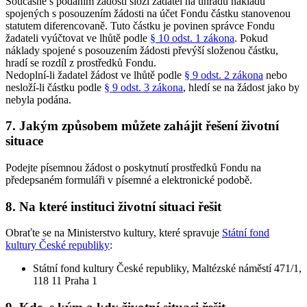
Současně s podáním žádosti složí žadatel na úhradu nákladů
spojených s posouzením žádosti na účet Fondu částku stanovenou
statutem diferencovaně. Tuto částku je povinen správce Fondu
žadateli vyúčtovat ve lhůtě podle
§ 10 odst. 1 zákona
. Pokud
náklady spojené s posouzením žádosti převýší složenou částku,
hradí se rozdíl z prostředků Fondu.
Nedoplní-li žadatel žádost ve lhůtě podle
§ 9 odst. 2 zákona
nebo
nesloží-li částku podle
§ 9 odst. 3 zákona
, hledí se na žádost jako by
nebyla podána.
7. Jakým způsobem můžete zahájit řešení životní
situace
Podejte písemnou žádost o poskytnutí prostředků Fondu na
předepsaném formuláři v písemné a elektronické podobě.
8. Na které instituci životní situaci řešit
Obraťte se na Ministerstvo kultury, které spravuje
Státní fond
kultury České republiky
:
Státní fond kultury České republiky, Maltézské náměstí 471/1,
118 11 Praha 1