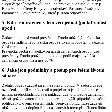
a výši čerpání prostředků Fondu na projekty v oblasti kultury je
Rada Fondu. Členy Rady volí a odvolává Poslanecká sněmovna
Parlamentu České republiky, které je Rada odpovědna.
5. Kdo je oprávněn v této věci jednat (podat žádost
apod.)
Žadatelem o poskytnutí prostředků Fondu může být právnická
osoba se sídlem nebo fyzická osoba s trvalým pobytem na území
České republiky.
Právnická osoba s majetkovou účastí zahraničních osob může
prostředky Fondu použít, jen pokud je podíl majetkové účasti
zahraniční osoby nižší než 50 %.
6. Jaké jsou podmínky a postup pro řešení životní
situace
Žadatel podává žádost písemně správci Fondu. V žádosti uvede
označení a bližší charakteristiku projektu, o jehož podporu se
uchází, předpokládanou výši nákladů, údaj o případné zahraniční
účasti, požadovanou formu podpory a její výši, případně označení
pohledávky, o jejíž zajištění žádá. Správce Fondu může žadateli
uložit povinnost doplnit žádost a stanovit k tomu přiměřenou lhůtu.