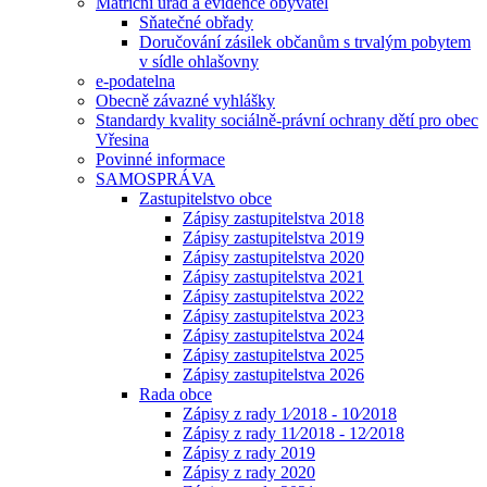
Matriční úřad a evidence obyvatel
Sňatečné obřady
Doručování zásilek občanům s trvalým pobytem
v sídle ohlašovny
e-podatelna
Obecně závazné vyhlášky
Standardy kvality sociálně-právní ochrany dětí pro obec
Vřesina
Povinné informace
SAMOSPRÁVA
Zastupitelstvo obce
Zápisy zastupitelstva 2018
Zápisy zastupitelstva 2019
Zápisy zastupitelstva 2020
Zápisy zastupitelstva 2021
Zápisy zastupitelstva 2022
Zápisy zastupitelstva 2023
Zápisy zastupitelstva 2024
Zápisy zastupitelstva 2025
Zápisy zastupitelstva 2026
Rada obce
Zápisy z rady 1⁄2018 - 10⁄2018
Zápisy z rady 11⁄2018 - 12⁄2018
Zápisy z rady 2019
Zápisy z rady 2020