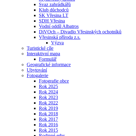
Svaz zahrádkářů
Klub důchodců
SK Vřesina LT
SDH Vřesina
Vodní oddíl Albatros
DiVOch – Divadlo Vřesinských ochotníků
Vřesinská příroda z.s.
Výzva
Turistické cíle
Interaktivní mapa
Formulář
Geografické informace
Ubytování
Fotogalerie
Fotografie obce
Rok 2025
Rok 2024
Rok 2023
Rok 2022
Rok 2019
Rok 2018
Rok 2017
Rok 2016
Rok 2015
Rodinné erby