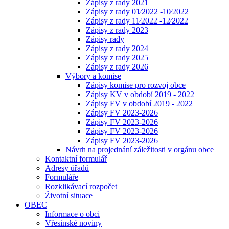
Zápisy z rady 2021
Zápisy z rady 01⁄2022 -10⁄2022
Zápisy z rady 11⁄2022 -12⁄2022
Zápisy z rady 2023
Zápisy rady
Zápisy z rady 2024
Zápisy z rady 2025
Zápisy z rady 2026
Výbory a komise
Zápisy komise pro rozvoj obce
Zápisy KV v období 2019 - 2022
Zápisy FV v období 2019 - 2022
Zápisy FV 2023-2026
Zápisy FV 2023-2026
Zápisy FV 2023-2026
Zápisy FV 2023-2026
Návrh na projednání záležitosti v orgánu obce
Kontaktní formulář
Adresy úřadů
Formuláře
Rozklikávací rozpočet
Životní situace
OBEC
Informace o obci
Vřesinské noviny