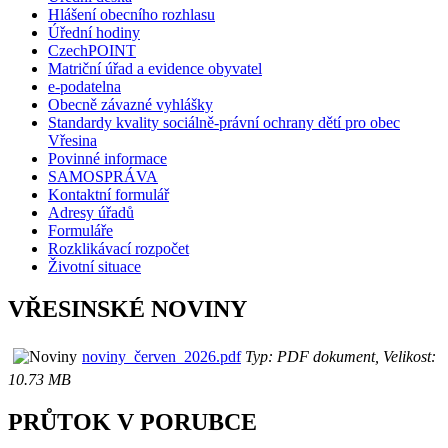
Hlášení obecního rozhlasu
Úřední hodiny
CzechPOINT
Matriční úřad a evidence obyvatel
e-podatelna
Obecně závazné vyhlášky
Standardy kvality sociálně-právní ochrany dětí pro obec
Vřesina
Povinné informace
SAMOSPRÁVA
Kontaktní formulář
Adresy úřadů
Formuláře
Rozklikávací rozpočet
Životní situace
VŘESINSKÉ NOVINY
noviny_červen_2026.pdf
Typ: PDF dokument, Velikost:
10.73 MB
PRŮTOK V PORUBCE