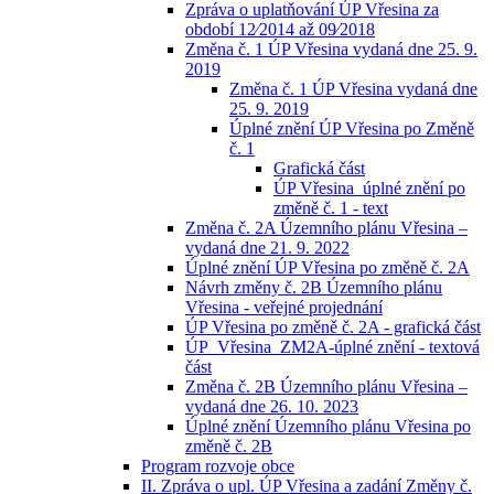
Zpráva o uplatňování ÚP Vřesina za
období 12⁄2014 až 09⁄2018
Změna č. 1 ÚP Vřesina vydaná dne 25. 9.
2019
Změna č. 1 ÚP Vřesina vydaná dne
25. 9. 2019
Úplné znění ÚP Vřesina po Změně
č. 1
Grafická část
ÚP Vřesina_úplné znění po
změně č. 1 - text
Změna č. 2A Územního plánu Vřesina –
vydaná dne 21. 9. 2022
Úplné znění ÚP Vřesina po změně č. 2A
Návrh změny č. 2B Územního plánu
Vřesina - veřejné projednání
ÚP Vřesina po změně č. 2A - grafická část
ÚP_Vřesina_ZM2A-úplné znění - textová
část
Změna č. 2B Územního plánu Vřesina –
vydaná dne 26. 10. 2023
Úplné znění Územního plánu Vřesina po
změně č. 2B
Program rozvoje obce
II. Zpráva o upl. ÚP Vřesina a zadání Změny č.