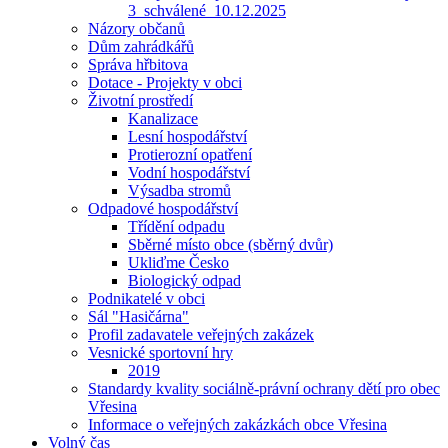
3_schválené_10.12.2025
Názory občanů
Dům zahrádkářů
Správa hřbitova
Dotace - Projekty v obci
Životní prostředí
Kanalizace
Lesní hospodářství
Protierozní opatření
Vodní hospodářství
Výsadba stromů
Odpadové hospodářství
Třídění odpadu
Sběrné místo obce (sběrný dvůr)
Ukliďme Česko
Biologický odpad
Podnikatelé v obci
Sál "Hasičárna"
Profil zadavatele veřejných zakázek
Vesnické sportovní hry
2019
Standardy kvality sociálně-právní ochrany dětí pro obec
Vřesina
Informace o veřejných zakázkách obce Vřesina
Volný čas