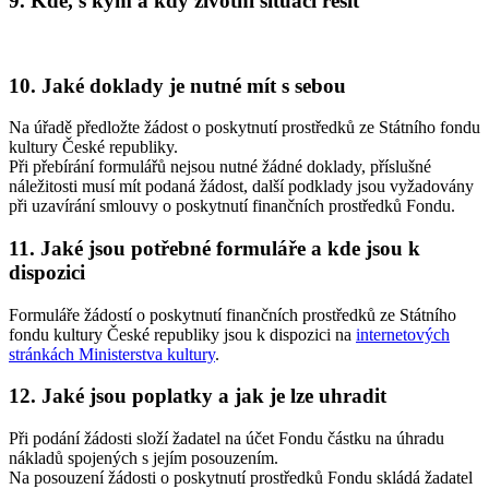
9. Kde, s kým a kdy životní situaci řešit
10. Jaké doklady je nutné mít s sebou
Na úřadě předložte žádost o poskytnutí prostředků ze Státního fondu
kultury České republiky.
Při přebírání formulářů nejsou nutné žádné doklady, příslušné
náležitosti musí mít podaná žádost, další podklady jsou vyžadovány
při uzavírání smlouvy o poskytnutí finančních prostředků Fondu.
11. Jaké jsou potřebné formuláře a kde jsou k
dispozici
Formuláře žádostí o poskytnutí finančních prostředků ze Státního
fondu kultury České republiky jsou k dispozici na
internetových
stránkách Ministerstva kultury
.
12. Jaké jsou poplatky a jak je lze uhradit
Při podání žádosti složí žadatel na účet Fondu částku na úhradu
nákladů spojených s jejím posouzením.
Na posouzení žádosti o poskytnutí prostředků Fondu skládá žadatel