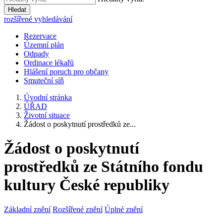
Hledat
rozšířené vyhledávání
Rezervace
Územní plán
Odpady
Ordinace lékařů
Hlášení poruch pro občany
Smuteční síň
Úvodní stránka
ÚŘAD
Životní situace
Žádost o poskytnutí prostředků ze...
Žádost o poskytnutí
prostředků ze Státního fondu
kultury České republiky
Základní znění
Rozšířené znění
Úplné znění