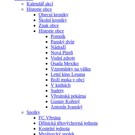
Kalendář akcí
Historie obce
Obecní kroniky
Školní kroniky
Znak obce
Historie obce
Pomník
Panský dvůr
Nádraží
Nová Plzeň
Vodní zdroje
Osada Mexiko
Vzpomínky na válku
Letní kino Lesana
Boží muka v obci
V knihách
Sudety
Vřesinská pekárna
Gustav Kořený
Antonín Ivanský
Spolky
FC Vřesina
Dělnická tělovýchovná jednota
Kostelní jednota
Myslivecký spolek