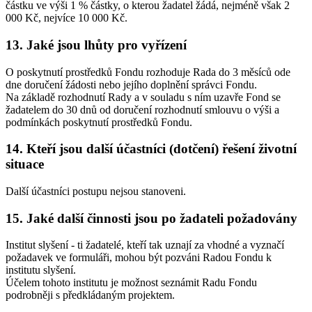
částku ve výši 1 % částky, o kterou žadatel žádá, nejméně však 2
000 Kč, nejvíce 10 000 Kč.
13. Jaké jsou lhůty pro vyřízení
O poskytnutí prostředků Fondu rozhoduje Rada do 3 měsíců ode
dne doručení žádosti nebo jejího doplnění správci Fondu.
Na základě rozhodnutí Rady a v souladu s ním uzavře Fond se
žadatelem do 30 dnů od doručení rozhodnutí smlouvu o výši a
podmínkách poskytnutí prostředků Fondu.
14. Kteří jsou další účastníci (dotčení) řešení životní
situace
Další účastníci postupu nejsou stanoveni.
15. Jaké další činnosti jsou po žadateli požadovány
Institut slyšení - ti žadatelé, kteří tak uznají za vhodné a vyznačí
požadavek ve formuláři, mohou být pozváni Radou Fondu k
institutu slyšení.
Účelem tohoto institutu je možnost seznámit Radu Fondu
podrobněji s předkládaným projektem.