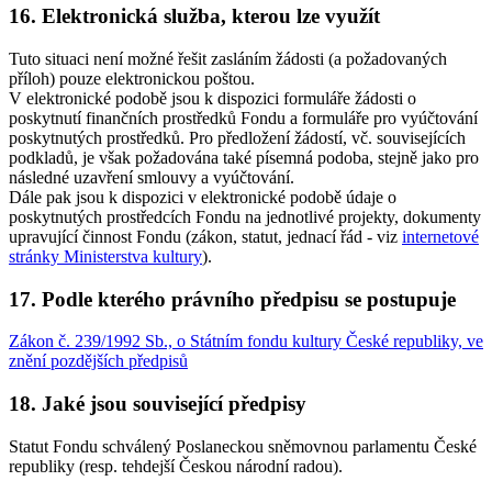
16. Elektronická služba, kterou lze využít
Tuto situaci není možné řešit zasláním žádosti (a požadovaných
příloh) pouze elektronickou poštou.
V elektronické podobě jsou k dispozici formuláře žádosti o
poskytnutí finančních prostředků Fondu a formuláře pro vyúčtování
poskytnutých prostředků. Pro předložení žádostí, vč. souvisejících
podkladů, je však požadována také písemná podoba, stejně jako pro
následné uzavření smlouvy a vyúčtování.
Dále pak jsou k dispozici v elektronické podobě údaje o
poskytnutých prostředcích Fondu na jednotlivé projekty, dokumenty
upravující činnost Fondu (zákon, statut, jednací řád - viz
internetové
stránky Ministerstva kultury
).
17. Podle kterého právního předpisu se postupuje
Zákon č. 239/1992 Sb., o Státním fondu kultury České republiky, ve
znění pozdějších předpisů
18. Jaké jsou související předpisy
Statut Fondu schválený Poslaneckou sněmovnou parlamentu České
republiky (resp. tehdejší Českou národní radou).