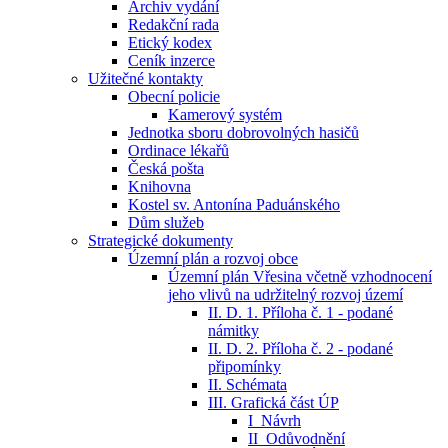
Archiv vydání
Redakční rada
Etický kodex
Ceník inzerce
Užitečné kontakty
Obecní policie
Kamerový systém
Jednotka sboru dobrovolných hasičů
Ordinace lékařů
Česká pošta
Knihovna
Kostel sv. Antonína Paduánského
Dům služeb
Strategické dokumenty
Územní plán a rozvoj obce
Územní plán Vřesina včetně vzhodnocení
jeho vlivů na udržitelný rozvoj území
II. D. 1. Příloha č. 1 - podané
námitky
II. D. 2. Příloha č. 2 - podané
připomínky
II. Schémata
III. Grafická část ÚP
I_Návrh
II_Odůvodnění