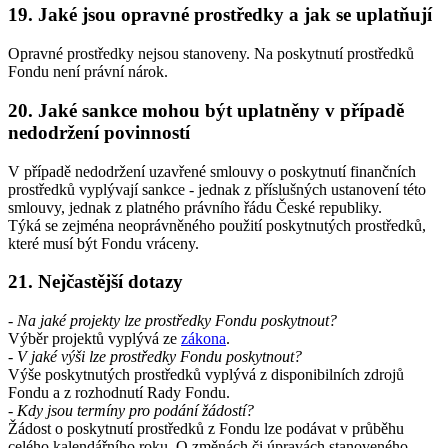
19. Jaké jsou opravné prostředky a jak se uplatňují
Opravné prostředky nejsou stanoveny. Na poskytnutí prostředků
Fondu není právní nárok.
20. Jaké sankce mohou být uplatněny v případě
nedodržení povinností
V případě nedodržení uzavřené smlouvy o poskytnutí finančních
prostředků vyplývají sankce - jednak z příslušných ustanovení této
smlouvy, jednak z platného právního řádu České republiky.
Týká se zejména neoprávněného použití poskytnutých prostředků,
které musí být Fondu vráceny.
21. Nejčastější dotazy
- Na jaké projekty lze prostředky Fondu poskytnout?
Výběr projektů vyplývá ze
zákona
.
- V jaké výši lze prostředky Fondu poskytnout?
Výše poskytnutých prostředků vyplývá z disponibilních zdrojů
Fondu a z rozhodnutí Rady Fondu.
- Kdy jsou termíny pro podání žádostí?
Žádost o poskytnutí prostředků z Fondu lze podávat v průběhu
celého kalendářního roku. O změnách či úpravách stanoveného