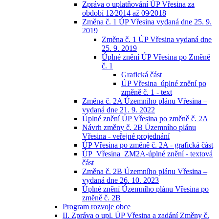
Zpráva o uplatňování ÚP Vřesina za
období 12⁄2014 až 09⁄2018
Změna č. 1 ÚP Vřesina vydaná dne 25. 9.
2019
Změna č. 1 ÚP Vřesina vydaná dne
25. 9. 2019
Úplné znění ÚP Vřesina po Změně
č. 1
Grafická část
ÚP Vřesina_úplné znění po
změně č. 1 - text
Změna č. 2A Územního plánu Vřesina –
vydaná dne 21. 9. 2022
Úplné znění ÚP Vřesina po změně č. 2A
Návrh změny č. 2B Územního plánu
Vřesina - veřejné projednání
ÚP Vřesina po změně č. 2A - grafická část
ÚP_Vřesina_ZM2A-úplné znění - textová
část
Změna č. 2B Územního plánu Vřesina –
vydaná dne 26. 10. 2023
Úplné znění Územního plánu Vřesina po
změně č. 2B
Program rozvoje obce
II. Zpráva o upl. ÚP Vřesina a zadání Změny č.