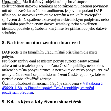
Upozornění
: Má-li daňový subjekt nebo jeho zástupce
zpřístupněnou datovou schránku nebo zákonem uloženou povinnost
mít účetní závěrku ověřenou auditorem, je povinen podání DAP
učinit pouze datovou zprávou ve formátu a struktuře zveřejněné
správcem daně, opatřené uznávaným elektronickým podpisem, nebo
odesláním prostřednictvím datové schránky, nebo s ověřenou
identitou podatele způsobem, kterým se lze přihlásit do jeho datové
schránky.
8. Na které instituci životní situaci řešit
DAP podejte na finančním úřadu místně příslušném dle místa
pobytu.
Pro účely správy daní se místem pobytu fyzické osoby rozumí
adresa místa trvalého pobytu občana České republiky, nebo adresa
hlášeného místa pobytu cizince, a nelze-li takto místo pobytu fyzické
osoby určit, rozumí se jím místo na území České republiky, kde se
fyzická osoba převážně zdržuje.
Územní působnost finančních úřadů je stanovena v
§ 8 zákona č.
456/2011 Sb., o Finanční správě České republiky, ve znění
pozdějších předpisů
.
9. Kde, s kým a kdy životní situaci řešit