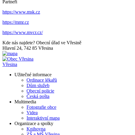
Partneři
https://www.msk.cz
https://mmr.cz
https://www.mvcr.cz/
Kde nás najdete?
Obecní úřad ve Vřesině
Hlavní 24, 742 85 Vřesina
Vřesina
Užitečné informace
Ordinace lékařů
Dům služeb
Obecní policie
Česká pošta
Multimedia
Fotografie obce
Videa
Interaktivní mapa
Organizace a spolky
Knihovna
ZŠ a MŠ Vřesina