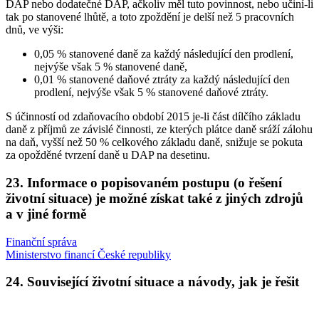
DAP nebo dodatečné DAP, ačkoliv měl tuto povinnost, nebo učiní-li
tak po stanovené lhůtě, a toto zpoždění je delší než 5 pracovních
dnů, ve výši:
0,05 % stanovené daně za každý následující den prodlení,
nejvýše však 5 % stanovené daně,
0,01 % stanovené daňové ztráty za každý následující den
prodlení, nejvýše však 5 % stanovené daňové ztráty.
S účinností od zdaňovacího období 2015 je-li část dílčího základu
daně z příjmů ze závislé činnosti, ze kterých plátce daně sráží zálohu
na daň, vyšší než 50 % celkového základu daně, snižuje se pokuta
za opožděné tvrzení daně u DAP na desetinu.
23. Informace o popisovaném postupu (o řešení
životní situace) je možné získat také z jiných zdrojů
a v jiné formě
Finanční správa
Ministerstvo financí České republiky
24. Související životní situace a návody, jak je řešit