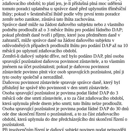
zdaňovacího období; to platí jen, je-li příslušná plná moc udělená
tomuto poradci uplatněna u správce daně před uplynutím tříměsíční
lhůty; pokud v šestiměsíční lhůtě podle věty první tento poradce
zemře nebo zanikne, zůstává tato lhůta zachována.
Správce daně může na žádost daňového subjektu nebo z vlastního
podnětu prodloužit až o 3 měsíce lhůtu pro podání řádného DAP;
pokud předmět daně tvoří i příjmy, které jsou předmětem daně v
zahraničí, může správce daně na žádost daňového subjektu v
odůvodněných případech prodloužit lhůtu pro podání DAP až na 10
měsíců po uplynutí zdaňovacího období.
Zemřel-li daňový subjekt dříve, než bylo podáno DAP, plní osoba
spravující pozůstalost daňovou povinnost zůstavitele, a to vlastním
jménem na účet pozůstalosti; pokud je daňovou povinnost
zůstavitele povinno plnit více osob spravujících pozůstalost, plní ji
tyto osoby společně a nerozdílně.
Daňovou povinnost zůstavitele spravuje správce daně, který byl
příslušný ke správě této povinnosti v den smrti zůstavitele.
Osoba spravující pozůstalost je povinna podat řádné DAP do 3
měsíců ode dne smrti zůstavitele, a to za část zdaňovacího období,
která uplynula přede dnem jeho smrti; tuto lhůtu nelze prodloužit.
Osoba spravující pozůstalost je povinna podat řádné DAP do 30 dnů
ode dne skončení řízení o pozůstalosti, a to za část zdaňovacího
období, která uplynula do dne předcházejícího dni skončení řízení o
pozůstalosti.
Při insolvenčním řízení je daňový subjekt povinen podat nejpozději