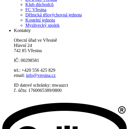
Klub důchodců
FC Vřesina
Dělnická tělovýchovná jednota
Kostelní jednota
Myslivecký spolek
Kontakty
Obecní úřad ve Vřesině
Hlavní 24
742 85 Vřesina
IČ: 00298581
tel.: +420 556 425 829
email:
info@vresina.cz
ID datové schránky: mwaazct
č. účtu: 1760065389/0800