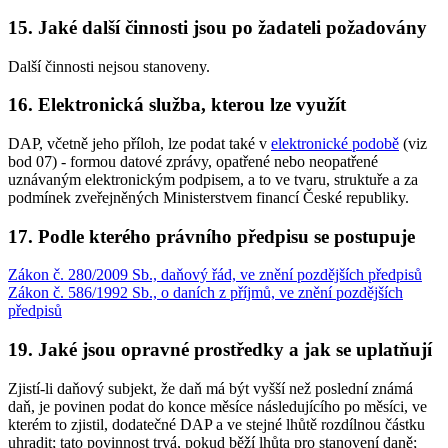
15. Jaké další činnosti jsou po žadateli požadovány
Další činnosti nejsou stanoveny.
16. Elektronická služba, kterou lze využít
DAP, včetně jeho příloh, lze podat také v
elektronické podobě
(viz
bod 07) - formou datové zprávy, opatřené nebo neopatřené
uznávaným elektronickým podpisem, a to ve tvaru, struktuře a za
podmínek zveřejněných Ministerstvem financí České republiky.
17. Podle kterého právního předpisu se postupuje
Zákon č. 280/2009 Sb., daňový řád, ve znění pozdějších předpisů
Zákon č. 586/1992 Sb., o daních z příjmů, ve znění pozdějších
předpisů
19. Jaké jsou opravné prostředky a jak se uplatňují
Zjistí-li daňový subjekt, že daň má být vyšší než poslední známá
daň, je povinen podat do konce měsíce následujícího po měsíci, ve
kterém to zjistil, dodatečné DAP a ve stejné lhůtě rozdílnou částku
uhradit; tato povinnost trvá, pokud běží lhůta pro stanovení daně;