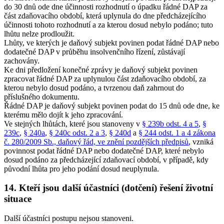
do 30 dnů ode dne účinnosti rozhodnutí o úpadku řádné DAP za
část zdaňovacího období, která uplynula do dne předcházejícího
účinnosti tohoto rozhodnutí a za kterou dosud nebylo podáno; tuto
lhůtu nelze prodloužit.
Lhůty, ve kterých je daňový subjekt povinen podat řádné DAP nebo
dodatečné DAP v průběhu insolvenčního řízení, zůstávají
zachovány.
Ke dni předložení konečné zprávy je daňový subjekt povinen
zpracovat řádné DAP za uplynulou část zdaňovacího období, za
kterou nebylo dosud podáno, a tvrzenou daň zahrnout do
příslušného dokumentu.
Řádné DAP je daňový subjekt povinen podat do 15 dnů ode dne, ke
kterému mělo dojít k jeho zpracování.
Ve stejných lhůtách, které jsou stanoveny v
§ 239b odst. 4 a 5
,
§
239c
,
§ 240a
,
§ 240c odst. 2 a 3
,
§ 240d
a
§ 244 odst. 1 a 4 zákona
č. 280/2009 Sb., daňový řád, ve znění pozdějších předpisů
, vzniká
povinnost podat řádné DAP nebo dodatečné DAP, které nebylo
dosud podáno za předcházející zdaňovací období, v případě, kdy
původní lhůta pro jeho podání dosud neuplynula.
14. Kteří jsou další účastníci (dotčení) řešení životní
situace
Další účastníci postupu nejsou stanoveni.