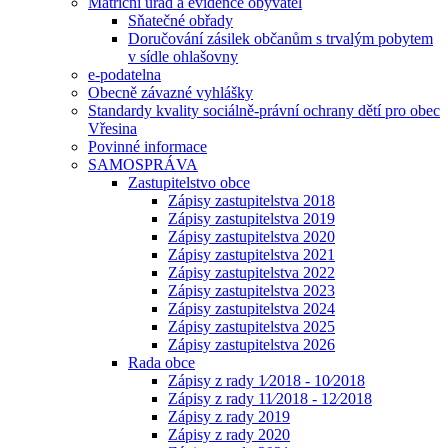
Matriční úřad a evidence obyvatel
Sňatečné obřady
Doručování zásilek občanům s trvalým pobytem
v sídle ohlašovny
e-podatelna
Obecně závazné vyhlášky
Standardy kvality sociálně-právní ochrany dětí pro obec
Vřesina
Povinné informace
SAMOSPRÁVA
Zastupitelstvo obce
Zápisy zastupitelstva 2018
Zápisy zastupitelstva 2019
Zápisy zastupitelstva 2020
Zápisy zastupitelstva 2021
Zápisy zastupitelstva 2022
Zápisy zastupitelstva 2023
Zápisy zastupitelstva 2024
Zápisy zastupitelstva 2025
Zápisy zastupitelstva 2026
Rada obce
Zápisy z rady 1⁄2018 - 10⁄2018
Zápisy z rady 11⁄2018 - 12⁄2018
Zápisy z rady 2019
Zápisy z rady 2020