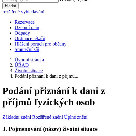
Hledat
rozšířené vyhledávání
Rezervace
Územní plán
Odpady
Ordinace lékařů
Hlášení poruch pro občany
Smuteční síň
Úvodní stránka
ÚŘAD
Životní situace
Podání přiznání k dani z příjmů...
Podání přiznání k dani z
příjmů fyzických osob
Základní znění
Rozšířené znění
Úplné znění
3. Pojmenování (název) životní situace