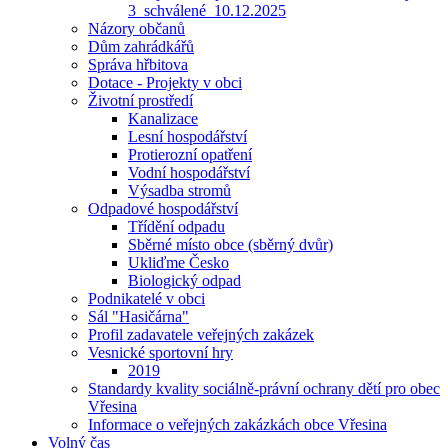
3_schválené_10.12.2025
Názory občanů
Dům zahrádkářů
Správa hřbitova
Dotace - Projekty v obci
Životní prostředí
Kanalizace
Lesní hospodářství
Protierozní opatření
Vodní hospodářství
Výsadba stromů
Odpadové hospodářství
Třídění odpadu
Sběrné místo obce (sběrný dvůr)
Ukliďme Česko
Biologický odpad
Podnikatelé v obci
Sál "Hasičárna"
Profil zadavatele veřejných zakázek
Vesnické sportovní hry
2019
Standardy kvality sociálně-právní ochrany dětí pro obec
Vřesina
Informace o veřejných zakázkách obce Vřesina
Volný čas