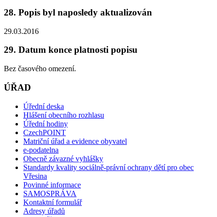
28. Popis byl naposledy aktualizován
29.03.2016
29. Datum konce platnosti popisu
Bez časového omezení.
ÚŘAD
Úřední deska
Hlášení obecního rozhlasu
Úřední hodiny
CzechPOINT
Matriční úřad a evidence obyvatel
e-podatelna
Obecně závazné vyhlášky
Standardy kvality sociálně-právní ochrany dětí pro obec
Vřesina
Povinné informace
SAMOSPRÁVA
Kontaktní formulář
Adresy úřadů