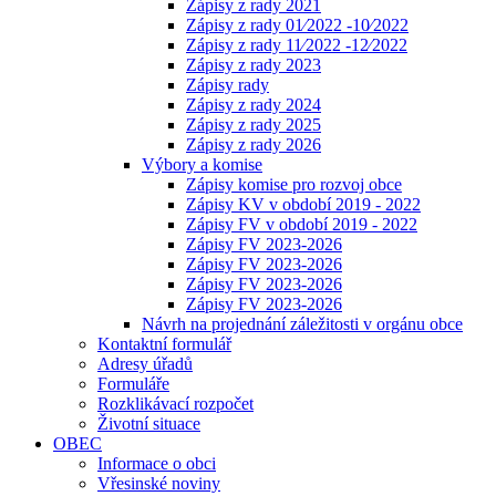
Zápisy z rady 2021
Zápisy z rady 01⁄2022 -10⁄2022
Zápisy z rady 11⁄2022 -12⁄2022
Zápisy z rady 2023
Zápisy rady
Zápisy z rady 2024
Zápisy z rady 2025
Zápisy z rady 2026
Výbory a komise
Zápisy komise pro rozvoj obce
Zápisy KV v období 2019 - 2022
Zápisy FV v období 2019 - 2022
Zápisy FV 2023-2026
Zápisy FV 2023-2026
Zápisy FV 2023-2026
Zápisy FV 2023-2026
Návrh na projednání záležitosti v orgánu obce
Kontaktní formulář
Adresy úřadů
Formuláře
Rozklikávací rozpočet
Životní situace
OBEC
Informace o obci
Vřesinské noviny