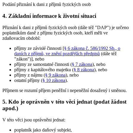
Podání přiznání k dani z příjmů fyzických osob
4. Základní informace k životní situaci
Přiznání k dani z příjmů fyzických osob (dále též "DAP") je určeno
poplatníkům daně z příjmu fyzických osob, kteří měli ve
zdaňovacím období:
příjmy ze závislé činnosti [
§ 6 zákona č. 586/1992 Sb., o
daních z příjmů, ve znění pozdějších předpisů
(dále též
"zákon")], nebo
příjmy ze samostatné činnosti (
§ 7 zákona
), nebo
příjmy z kapitálového majetku (
§ 8 zákona
), nebo
příjmy z nájmu (
§ 9 zákona
), nebo
ostatní příjmy (
§ 10 zákona
).
Příjmem se rozumí příjem peněžní i nepeněžní dosažený i směnou.
5. Kdo je oprávněn v této věci jednat (podat žádost
apod.)
V této věci jsou oprávněni jednat:
poplatník jako daňový subjekt,