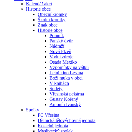
Kalendář akcí
Historie obce
Obecní kroniky
Školní kroniky
Znak obce
Historie obce
Pomník
Panský dvůr
Nádraží
Nová Plzeň
Vodní zdroje
Osada Mexiko
Vzpomínky na válku
Letní kino Lesana
Boží muka v obci
V knihách
Sudety
Vřesinská pekárna
Gustav Kořený
Antonín Ivanský
Spolky
FC Vřesina
Dělnická tělovýchovná jednota
Kostelní jednota
Myslivecký spolek