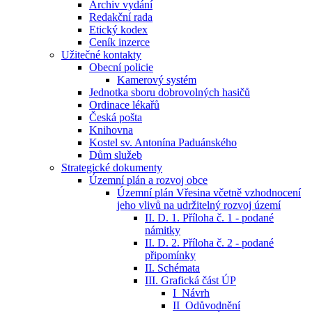
Archiv vydání
Redakční rada
Etický kodex
Ceník inzerce
Užitečné kontakty
Obecní policie
Kamerový systém
Jednotka sboru dobrovolných hasičů
Ordinace lékařů
Česká pošta
Knihovna
Kostel sv. Antonína Paduánského
Dům služeb
Strategické dokumenty
Územní plán a rozvoj obce
Územní plán Vřesina včetně vzhodnocení
jeho vlivů na udržitelný rozvoj území
II. D. 1. Příloha č. 1 - podané
námitky
II. D. 2. Příloha č. 2 - podané
připomínky
II. Schémata
III. Grafická část ÚP
I_Návrh
II_Odůvodnění