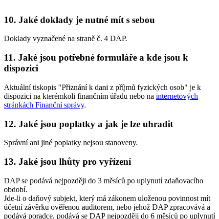
10. Jaké doklady je nutné mít s sebou
Doklady vyznačené na straně č. 4 DAP.
11. Jaké jsou potřebné formuláře a kde jsou k
dispozici
Aktuální tiskopis "Přiznání k dani z příjmů fyzických osob" je k
dispozici na kterémkoli finančním úřadu nebo na
internetových
stránkách Finanční správy
.
12. Jaké jsou poplatky a jak je lze uhradit
Správní ani jiné poplatky nejsou stanoveny.
13. Jaké jsou lhůty pro vyřízení
DAP se podává nejpozději do 3 měsíců po uplynutí zdaňovacího
období.
Jde-li o daňový subjekt, který má zákonem uloženou povinnost mít
účetní závěrku ověřenou auditorem, nebo jehož DAP zpracovává a
podává poradce, podává se DAP nejpozději do 6 měsíců po uplynutí