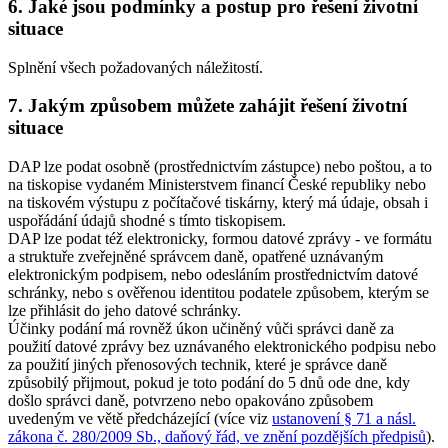
6. Jaké jsou podmínky a postup pro řešení životní
situace
Splnění všech požadovaných náležitostí.
7. Jakým způsobem můžete zahájit řešení životní
situace
DAP lze podat osobně (prostřednictvím zástupce) nebo poštou, a to
na tiskopise vydaném Ministerstvem financí České republiky nebo
na tiskovém výstupu z počítačové tiskárny, který má údaje, obsah i
uspořádání údajů shodné s tímto tiskopisem.
DAP lze podat též elektronicky, formou datové zprávy - ve formátu
a struktuře zveřejněné správcem daně, opatřené uznávaným
elektronickým podpisem, nebo odesláním prostřednictvím datové
schránky, nebo s ověřenou identitou podatele způsobem, kterým se
lze přihlásit do jeho datové schránky.
Účinky podání má rovněž úkon učiněný vůči správci daně za
použití datové zprávy bez uznávaného elektronického podpisu nebo
za použití jiných přenosových technik, které je správce daně
způsobilý přijmout, pokud je toto podání do 5 dnů ode dne, kdy
došlo správci daně, potvrzeno nebo opakováno způsobem
uvedeným ve větě předcházející (více viz
ustanovení § 71 a násl.
zákona č. 280/2009 Sb., daňový řád, ve znění pozdějších předpisů
).