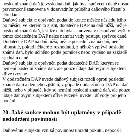
poslední známá daň je výsledná daň, jak byla správcem daně dosud
pravomocně stanovena v dosavadním průběhu daňového řízení o
této dani.
Daňový subjekt je oprávněn podat do konce měsíce následujícího
po měsíci, ve kterém to zjistil, dodatečné DAP na daň nižší, než je
poslední známá daň, jestliže daň byla stanovena v nesprávné výši; v
tomto dodatečném DAP nelze namítat vady postupu správce daně.
Dodatečné DAP na daň nižší, než je poslední známá daň, není
přípustné, pokud některé z rozhodnutí, z něhož vyplývá poslední
známá daň, bylo učiněno podle pomůcek nebo vydáno na základě
sjednání daně.
Daňový subjekt je oprávněn podat dodatečné DAP, kterým se
nemění poslední známá daň, ale pouze údaje daňovým subjektem
dříve tvrzené.
V dodatečném DAP uvede daňový subjekt rozdíl oproti poslední
známé dani a den jeho zjištění; v případě dodatečného DAP na daň
nižší, nebo v případě, kdy se nemění poslední známá daň, ale pouze
údaje daňovým subjektem dříve tvrzené, uvede i důvody pro jeho
podání.
20. Jaké sankce mohou být uplatněny v případě
nedodržení povinností
Daňovému subjektu vzniká povinnost uhradit pokutu, nepodá-li