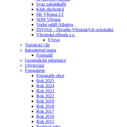
Svaz zahrádkářů
Klub důchodců
SK Vřesina LT
SDH Vřesina
Vodní oddíl Albatros
DiVOch – Divadlo Vřesinských ochotníků
Vřesinská příroda z.s.
Výzva
Turistické cíle
Interaktivní mapa
Formulář
Geografické informace
Ubytování
Fotogalerie
Fotografie obce
Rok 2025
Rok 2024
Rok 2023
Rok 2022
Rok 2019
Rok 2018
Rok 2017
Rok 2016
Rok 2015
Rodinné erby