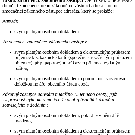
rukou
,
zmocněnci
,
zákonnému zástupci
", se může kromě adresáta
doručit i zmocněnci nebo zákonnému zástupci adresáta nebo
zmocněnci zákonného zástupce adresáta, který se prokáže:
Adresát:
svým platným osobním dokladem.
Zmocněnec, zmocněnec zákonného zástupce:
svým platným osobním dokladem a elektronickým průkazem
příjemce k zákaznické kartě (společně s rozšířeným průkazem
příjemce), příp. papírovým průkazem příjemce vydaným
poštou,
svým platným osobním dokladem a plnou mocí s ověřovací
doložkou notáře, obecního úřadu apod.
Zákonný zástupce adresáta mladšího 15 let nebo osoby, jejíž
svéprávnost byla omezena tak, že není způsobilá k úkonům
souvisejícím s dodáním:
svým platným osobním dokladem, pokud je v něm dítě
uvedeno,
svým platným osobním dokladem a elektronickým průkazem