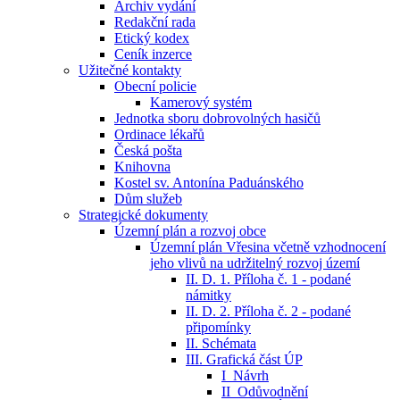
Archiv vydání
Redakční rada
Etický kodex
Ceník inzerce
Užitečné kontakty
Obecní policie
Kamerový systém
Jednotka sboru dobrovolných hasičů
Ordinace lékařů
Česká pošta
Knihovna
Kostel sv. Antonína Paduánského
Dům služeb
Strategické dokumenty
Územní plán a rozvoj obce
Územní plán Vřesina včetně vzhodnocení
jeho vlivů na udržitelný rozvoj území
II. D. 1. Příloha č. 1 - podané
námitky
II. D. 2. Příloha č. 2 - podané
připomínky
II. Schémata
III. Grafická část ÚP
I_Návrh
II_Odůvodnění