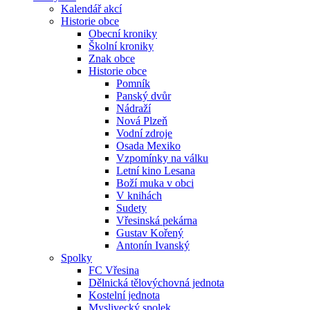
Kalendář akcí
Historie obce
Obecní kroniky
Školní kroniky
Znak obce
Historie obce
Pomník
Panský dvůr
Nádraží
Nová Plzeň
Vodní zdroje
Osada Mexiko
Vzpomínky na válku
Letní kino Lesana
Boží muka v obci
V knihách
Sudety
Vřesinská pekárna
Gustav Kořený
Antonín Ivanský
Spolky
FC Vřesina
Dělnická tělovýchovná jednota
Kostelní jednota
Myslivecký spolek