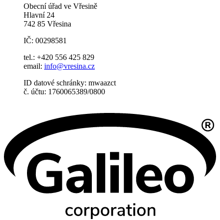
Obecní úřad ve Vřesině
Hlavní 24
742 85 Vřesina
IČ: 00298581
tel.: +420 556 425 829
email:
info@vresina.cz
ID datové schránky: mwaazct
č. účtu: 1760065389/0800