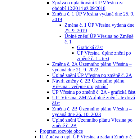
Zpráva o uplatňování ÚP Vřesina za
období 12⁄2014 až 09⁄2018
Změna č. 1 ÚP Vřesina vydaná dne 25. 9.
2019
Změna č. 1 ÚP Vřesina vydaná dne
25. 9. 2019
Úplné znění ÚP Vřesina po Změně
č. 1
Grafická část
ÚP Vřesina_úplné znění po
změně č. 1 - text
Změna č. 2A Územního plánu Vřesina –
vydaná dne 21. 9. 2022
Úplné znění ÚP Vřesina po změně č. 2A
Návrh změny č. 2B Územního plánu
Vřesina - veřejné projednání
ÚP Vřesina po změně č. 2A - grafická část
ÚP_Vřesina_ZM2A-úplné znění - textová
část
Změna č. 2B Územního plánu Vřesina –
vydaná dne 26. 10. 2023
Úplné znění Územního plánu Vřesina po
změně č. 2B
Program rozvoje obce
II. Zpráva o upl. ÚP Vřesina a zadání Změny č.