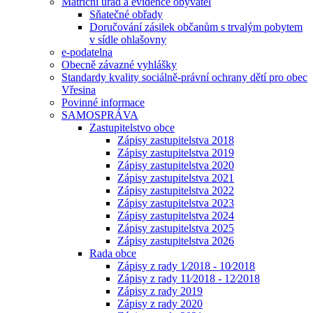
Matriční úřad a evidence obyvatel
Sňatečné obřady
Doručování zásilek občanům s trvalým pobytem
v sídle ohlašovny
e-podatelna
Obecně závazné vyhlášky
Standardy kvality sociálně-právní ochrany dětí pro obec
Vřesina
Povinné informace
SAMOSPRÁVA
Zastupitelstvo obce
Zápisy zastupitelstva 2018
Zápisy zastupitelstva 2019
Zápisy zastupitelstva 2020
Zápisy zastupitelstva 2021
Zápisy zastupitelstva 2022
Zápisy zastupitelstva 2023
Zápisy zastupitelstva 2024
Zápisy zastupitelstva 2025
Zápisy zastupitelstva 2026
Rada obce
Zápisy z rady 1⁄2018 - 10⁄2018
Zápisy z rady 11⁄2018 - 12⁄2018
Zápisy z rady 2019
Zápisy z rady 2020