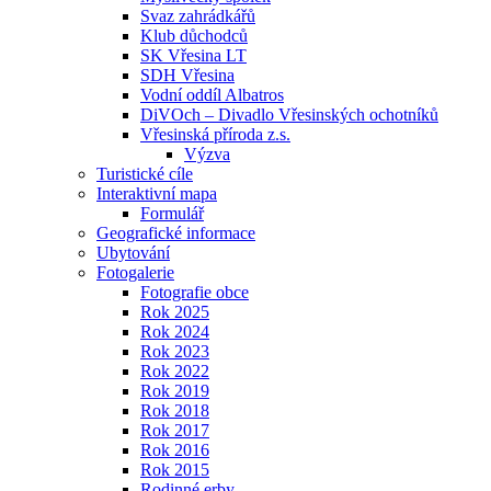
Svaz zahrádkářů
Klub důchodců
SK Vřesina LT
SDH Vřesina
Vodní oddíl Albatros
DiVOch – Divadlo Vřesinských ochotníků
Vřesinská příroda z.s.
Výzva
Turistické cíle
Interaktivní mapa
Formulář
Geografické informace
Ubytování
Fotogalerie
Fotografie obce
Rok 2025
Rok 2024
Rok 2023
Rok 2022
Rok 2019
Rok 2018
Rok 2017
Rok 2016
Rok 2015
Rodinné erby