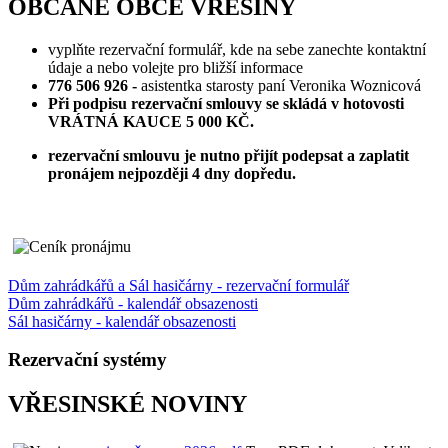
OBČANÉ OBCE VŘESINY
vyplňte rezervační formulář, kde na sebe zanechte kontaktní
údaje a nebo volejte pro bližší informace
776 506 926 -
asistentka starosty paní Veronika Woznicová
Při podpisu rezervační smlouvy se skládá v hotovosti
VRÁTNÁ KAUCE 5 000 KČ.
rezervační smlouvu je nutno přijít podepsat a zaplatit
pronájem nejpozději 4 dny dopředu.
Dům zahrádkářů a Sál hasičárny - rezervační formulář
Dům zahrádkářů - kalendář obsazenosti
Sál hasičárny - kalendář obsazenosti
Rezervační systémy
VŘESINSKÉ NOVINY