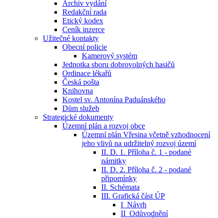
Archiv vydání
Redakční rada
Etický kodex
Ceník inzerce
Užitečné kontakty
Obecní policie
Kamerový systém
Jednotka sboru dobrovolných hasičů
Ordinace lékařů
Česká pošta
Knihovna
Kostel sv. Antonína Paduánského
Dům služeb
Strategické dokumenty
Územní plán a rozvoj obce
Územní plán Vřesina včetně vzhodnocení
jeho vlivů na udržitelný rozvoj území
II. D. 1. Příloha č. 1 - podané
námitky
II. D. 2. Příloha č. 2 - podané
připomínky
II. Schémata
III. Grafická část ÚP
I_Návrh
II_Odůvodnění