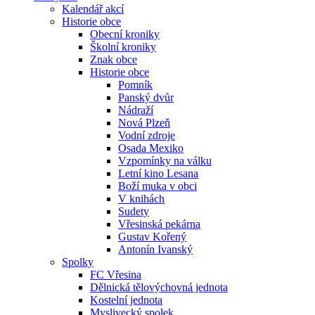
Kalendář akcí
Historie obce
Obecní kroniky
Školní kroniky
Znak obce
Historie obce
Pomník
Panský dvůr
Nádraží
Nová Plzeň
Vodní zdroje
Osada Mexiko
Vzpomínky na válku
Letní kino Lesana
Boží muka v obci
V knihách
Sudety
Vřesinská pekárna
Gustav Kořený
Antonín Ivanský
Spolky
FC Vřesina
Dělnická tělovýchovná jednota
Kostelní jednota
Myslivecký spolek