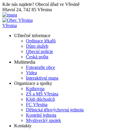
Kde nás najdete?
Obecní úřad ve Vřesině
Hlavní 24, 742 85 Vřesina
Vřesina
Užitečné informace
Ordinace lékařů
Dům služeb
Obecní policie
Česká pošta
Multimedia
Fotografie obce
Videa
Interaktivní mapa
Organizace a spolky
Knihovna
ZŠ a MŠ Vřesina
Klub důchodců
FC Vřesina
Dělnická tělovýchovná jednota
Kostelní jednota
Myslivecký spolek
Kontakty