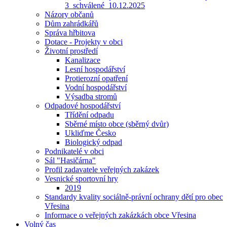
3_schválené_10.12.2025
Názory občanů
Dům zahrádkářů
Správa hřbitova
Dotace - Projekty v obci
Životní prostředí
Kanalizace
Lesní hospodářství
Protierozní opatření
Vodní hospodářství
Výsadba stromů
Odpadové hospodářství
Třídění odpadu
Sběrné místo obce (sběrný dvůr)
Ukliďme Česko
Biologický odpad
Podnikatelé v obci
Sál "Hasičárna"
Profil zadavatele veřejných zakázek
Vesnické sportovní hry
2019
Standardy kvality sociálně-právní ochrany dětí pro obec
Vřesina
Informace o veřejných zakázkách obce Vřesina
Volný čas