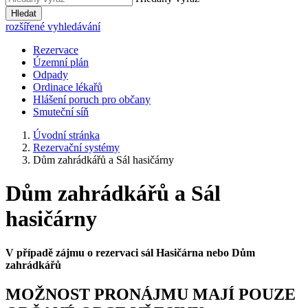
Hledat
rozšířené vyhledávání
Rezervace
Územní plán
Odpady
Ordinace lékařů
Hlášení poruch pro občany
Smuteční síň
Úvodní stránka
Rezervační systémy
Dům zahrádkářů a Sál hasičárny
Dům zahrádkářů a Sál
hasičárny
V případě zájmu o rezervaci sál Hasičárna nebo Dům
zahrádkářů
MOŽNOST PRONÁJMU MAJÍ POUZE