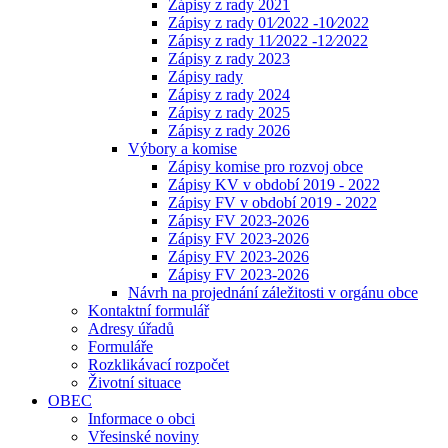
Zápisy z rady 2021
Zápisy z rady 01⁄2022 -10⁄2022
Zápisy z rady 11⁄2022 -12⁄2022
Zápisy z rady 2023
Zápisy rady
Zápisy z rady 2024
Zápisy z rady 2025
Zápisy z rady 2026
Výbory a komise
Zápisy komise pro rozvoj obce
Zápisy KV v období 2019 - 2022
Zápisy FV v období 2019 - 2022
Zápisy FV 2023-2026
Zápisy FV 2023-2026
Zápisy FV 2023-2026
Zápisy FV 2023-2026
Návrh na projednání záležitosti v orgánu obce
Kontaktní formulář
Adresy úřadů
Formuláře
Rozklikávací rozpočet
Životní situace
OBEC
Informace o obci
Vřesinské noviny