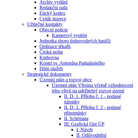
Archiv vydání
Redakční rada
Etický kodex
Ceník inzerce
Užitečné kontakty
Obecní policie
Kamerový systém
Jednotka sboru dobrovolných hasičů
Ordinace lékařů
Česká pošta
Knihovna
Kostel sv. Antonína Paduánského
Dům služeb
Strategické dokumenty
Územní plán a rozvoj obce
Územní plán Vřesina včetně vzhodnocení
jeho vlivů na udržitelný rozvoj území
II. D. 1. Příloha č. 1 - podané
námitky
II. D. 2. Příloha č. 2 - podané
připomínky
II. Schémata
III. Grafická část ÚP
I_Návrh
II_Odůvodnění