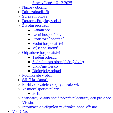
3_schválené_10.12.2025
Názory občanů
Dům zahrádkářů
Správa hřbitova
Dotace - Projekty v obci
Životní prostředí
Kanalizace
Lesní hospodářství
Protierozní opatření
Vodní hospodářství
Výsadba stromů
Odpadové hospodářství
Třídění odpadu
Sběrné místo obce (sběrný dvůr)
Ukliďme Česko
Biologický odpad
Podnikatelé v obci
Sál "Hasičárna"
Profil zadavatele veřejných zakázek
Vesnické sportovní hry
2019
Standardy kvality sociálně-právní ochrany dětí pro obec
Vřesina
Informace o veřejných zakázkách obce Vřesina
Volný čas