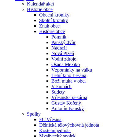
Kalendář akcí
Historie obce
Obecní kroniky
Školní kroniky
Znak obce
Historie obce
Pomník
Panský dvůr
Nádraží
Nová Plzeň
Vodní zdroje
Osada Mexiko
Vzpomínky na válku
Letní kino Lesana
Boží muka v obci
V knihách
Sudety
Vřesinská pekárna
Gustav Kořený
Antonín Ivanský
Spolky
FC Vřesina
Dělnická tělovýchovná jednota
Kostelní jednota
Myslivecký spolek