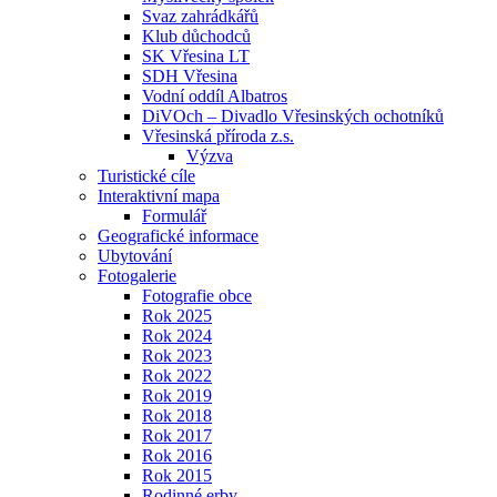
Svaz zahrádkářů
Klub důchodců
SK Vřesina LT
SDH Vřesina
Vodní oddíl Albatros
DiVOch – Divadlo Vřesinských ochotníků
Vřesinská příroda z.s.
Výzva
Turistické cíle
Interaktivní mapa
Formulář
Geografické informace
Ubytování
Fotogalerie
Fotografie obce
Rok 2025
Rok 2024
Rok 2023
Rok 2022
Rok 2019
Rok 2018
Rok 2017
Rok 2016
Rok 2015
Rodinné erby