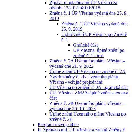
Zpráva o uplatňování ÚP Vřesina za
období 12⁄2014 až 09⁄2018
Změna č. 1 ÚP Vřesina vydaná dne 25. 9.
2019
Změna č. 1 ÚP Vřesina vydaná dne
25. 9. 2019
Úplné znění ÚP Vřesina po Změně
č. 1
Grafická část
ÚP Vřesina_úplné znění po
změně č. 1 - text
Změna č. 2A Územního plánu Vřesina –
vydaná dne 21. 9. 2022
Úplné znění ÚP Vřesina po změně č. 2A
Návrh změny č. 2B Územního plánu
Vřesina - veřejné projednání
ÚP Vřesina po změně č. 2A - grafická část
ÚP_Vřesina_ZM2A-úplné znění - textová
část
Změna č. 2B Územního plánu Vřesina –
vydaná dne 26. 10. 2023
Úplné znění Územního plánu Vřesina po
změně č. 2B
Program rozvoje obce
II. Zpráva o upl. ÚP Vřesina a zadání Změny č.