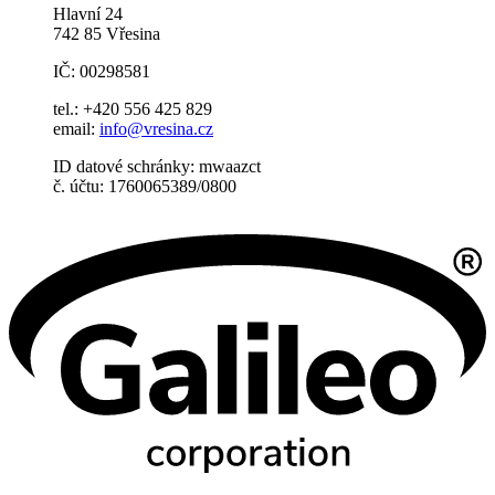
Hlavní 24
742 85 Vřesina
IČ: 00298581
tel.: +420 556 425 829
email:
info@vresina.cz
ID datové schránky: mwaazct
č. účtu: 1760065389/0800