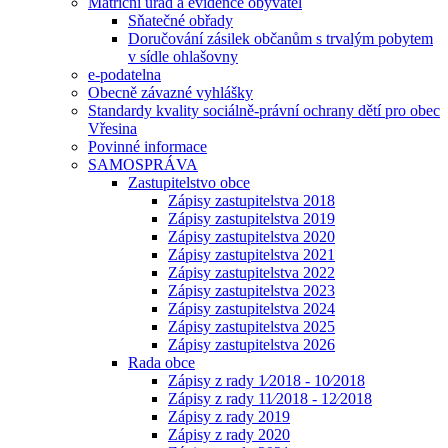
Matriční úřad a evidence obyvatel
Sňatečné obřady
Doručování zásilek občanům s trvalým pobytem
v sídle ohlašovny
e-podatelna
Obecně závazné vyhlášky
Standardy kvality sociálně-právní ochrany dětí pro obec
Vřesina
Povinné informace
SAMOSPRÁVA
Zastupitelstvo obce
Zápisy zastupitelstva 2018
Zápisy zastupitelstva 2019
Zápisy zastupitelstva 2020
Zápisy zastupitelstva 2021
Zápisy zastupitelstva 2022
Zápisy zastupitelstva 2023
Zápisy zastupitelstva 2024
Zápisy zastupitelstva 2025
Zápisy zastupitelstva 2026
Rada obce
Zápisy z rady 1⁄2018 - 10⁄2018
Zápisy z rady 11⁄2018 - 12⁄2018
Zápisy z rady 2019
Zápisy z rady 2020