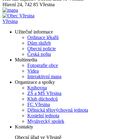
Hlavní 24, 742 85 Vřesina
Vřesina
Užitečné informace
Ordinace lékařů
Dům služeb
Obecní policie
Česká pošta
Multimedia
Fotografie obce
Videa
Interaktivní mapa
Organizace a spolky
Knihovna
ZŠ a MŠ Vřesina
Klub důchodců
FC Vřesina
Dělnická tělovýchovná jednota
Kostelní jednota
Myslivecký spolek
Kontakty
Obecní úřad ve Vřesině