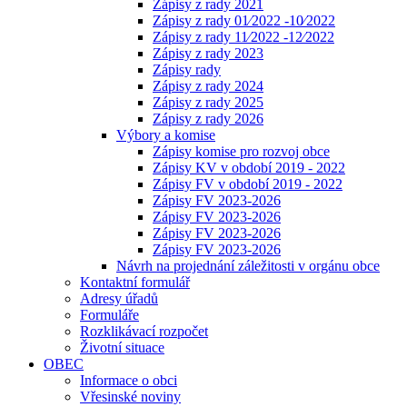
Zápisy z rady 2021
Zápisy z rady 01⁄2022 -10⁄2022
Zápisy z rady 11⁄2022 -12⁄2022
Zápisy z rady 2023
Zápisy rady
Zápisy z rady 2024
Zápisy z rady 2025
Zápisy z rady 2026
Výbory a komise
Zápisy komise pro rozvoj obce
Zápisy KV v období 2019 - 2022
Zápisy FV v období 2019 - 2022
Zápisy FV 2023-2026
Zápisy FV 2023-2026
Zápisy FV 2023-2026
Zápisy FV 2023-2026
Návrh na projednání záležitosti v orgánu obce
Kontaktní formulář
Adresy úřadů
Formuláře
Rozklikávací rozpočet
Životní situace
OBEC
Informace o obci
Vřesinské noviny