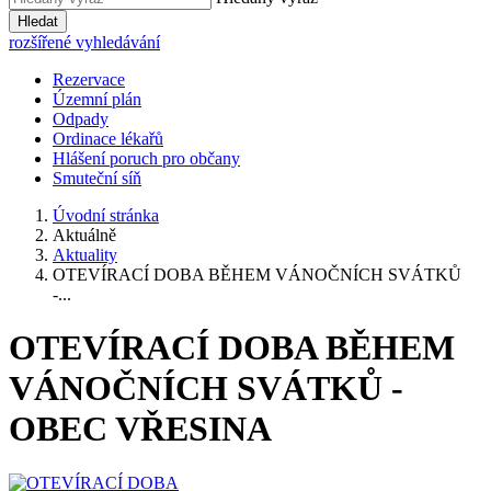
Hledat
rozšířené vyhledávání
Rezervace
Územní plán
Odpady
Ordinace lékařů
Hlášení poruch pro občany
Smuteční síň
Úvodní stránka
Aktuálně
Aktuality
OTEVÍRACÍ DOBA BĚHEM VÁNOČNÍCH SVÁTKŮ
-...
OTEVÍRACÍ DOBA BĚHEM
VÁNOČNÍCH SVÁTKŮ -
OBEC VŘESINA