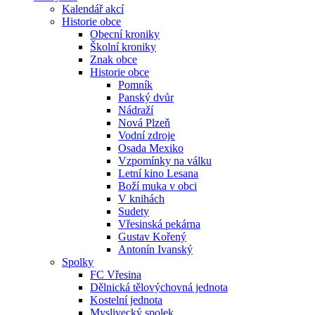
Kalendář akcí
Historie obce
Obecní kroniky
Školní kroniky
Znak obce
Historie obce
Pomník
Panský dvůr
Nádraží
Nová Plzeň
Vodní zdroje
Osada Mexiko
Vzpomínky na válku
Letní kino Lesana
Boží muka v obci
V knihách
Sudety
Vřesinská pekárna
Gustav Kořený
Antonín Ivanský
Spolky
FC Vřesina
Dělnická tělovýchovná jednota
Kostelní jednota
Myslivecký spolek