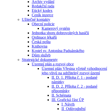
Archiv vydání
Redakční rada
Etický kodex
Ceník inzerce
Užitečné kontakty
Obecní policie
Kamerový systém
Jednotka sboru dobrovolných hasičů
Ordinace lékařů
Česká pošta
Knihovna
Kostel sv. Antonína Paduánského
Dům služeb
Strategické dokumenty
Územní plán a rozvoj obce
Územní plán Vřesina včetně vzhodnocení
jeho vlivů na udržitelný rozvoj území
II. D. 1. Příloha č. 1 - podané
námitky
II. D. 2. Příloha č. 2 - podané
připomínky
II. Schémata
III. Grafická část ÚP
I_Návrh
II_Odůvodnění