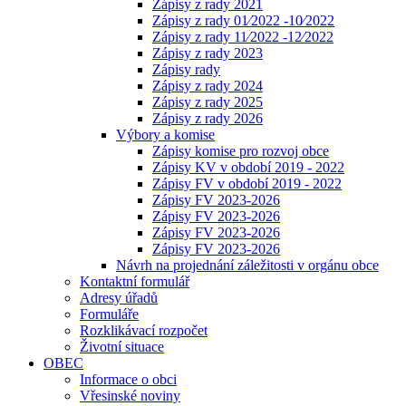
Zápisy z rady 2021
Zápisy z rady 01⁄2022 -10⁄2022
Zápisy z rady 11⁄2022 -12⁄2022
Zápisy z rady 2023
Zápisy rady
Zápisy z rady 2024
Zápisy z rady 2025
Zápisy z rady 2026
Výbory a komise
Zápisy komise pro rozvoj obce
Zápisy KV v období 2019 - 2022
Zápisy FV v období 2019 - 2022
Zápisy FV 2023-2026
Zápisy FV 2023-2026
Zápisy FV 2023-2026
Zápisy FV 2023-2026
Návrh na projednání záležitosti v orgánu obce
Kontaktní formulář
Adresy úřadů
Formuláře
Rozklikávací rozpočet
Životní situace
OBEC
Informace o obci
Vřesinské noviny