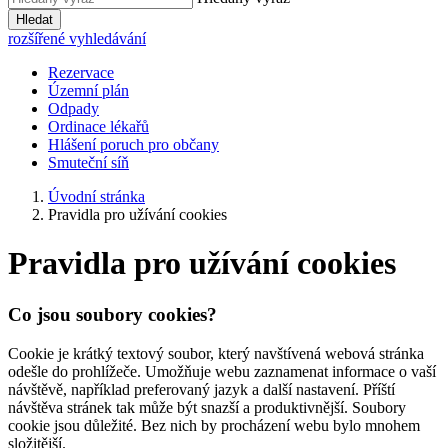
Hledat
rozšířené vyhledávání
Rezervace
Územní plán
Odpady
Ordinace lékařů
Hlášení poruch pro občany
Smuteční síň
Úvodní stránka
Pravidla pro užívání cookies
Pravidla pro užívání cookies
Co jsou soubory cookies?
Cookie je krátký textový soubor, který navštívená webová stránka
odešle do prohlížeče. Umožňuje webu zaznamenat informace o vaší
návštěvě, například preferovaný jazyk a další nastavení. Příští
návštěva stránek tak může být snazší a produktivnější. Soubory
cookie jsou důležité. Bez nich by procházení webu bylo mnohem
složitější.