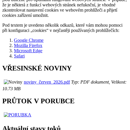
že je některá z funkcí webových stránek nefuknční, je vhodné
zkontrolovat nastavení cookies ve webovém prohlížeči a přijetí
cookies zařízení umožnit.
Pod textem je uvedeno několik odkazů, které vám mohou pomoci
při konfiguraci „cookies“ v nejčastěji používaných prohlížečích:
Google Chrome
Mozilla Firefox
Microsoft Edge
Safari
VŘESINSKÉ NOVINY
noviny_červen_2026.pdf
Typ: PDF dokument, Velikost:
10.73 MB
PRŮTOK V PORUBCE
Aktuální stavy toků