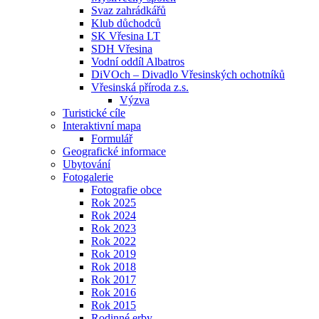
Svaz zahrádkářů
Klub důchodců
SK Vřesina LT
SDH Vřesina
Vodní oddíl Albatros
DiVOch – Divadlo Vřesinských ochotníků
Vřesinská příroda z.s.
Výzva
Turistické cíle
Interaktivní mapa
Formulář
Geografické informace
Ubytování
Fotogalerie
Fotografie obce
Rok 2025
Rok 2024
Rok 2023
Rok 2022
Rok 2019
Rok 2018
Rok 2017
Rok 2016
Rok 2015
Rodinné erby