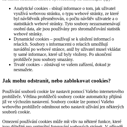
Analytické cookies - sbírají informace o tom, jak uživatel
využívá webovou stránku, o typu webové stránky, ze které
byl návštěvník přesměrován, o počtu návštěv uživatele a o
statistikách webové stránky. Tyto soubory nezaznamenávají
osobní data, ale jsou používány pro shromažďování statistik
webové stránky.
Dynamické cookies – používají se k uložení informací o
relacích. Soubory s informacemi o relacích umožňují
navádění po webové stránce, aniž by uživatel musel vkládat
ty samé informace, které už byly vloženy. Po ukončení
prohlížeče jsou soubory smazány.
Trvalé cookies – zůstávají ve vašem zařízení, dokud je
nesmažete.
Jak mohu odstranit, nebo zablokovat cookies?
Používání souborů cookie lze nastavit pomocí Vašeho internetového
prohlížeče. Většina prohlížečů soubory cookie automaticky přijímá
již ve výchozím nastavení. Soubory cookie lze pomocí Vašeho
webového prohlížeče odmítnout nebo nastavit užívání jen některých
souborů cookie.
Omezení používání cookies může mít vliv na některé funkce, které
jsou důležité pro optimální fungování webových stránek. V případě,