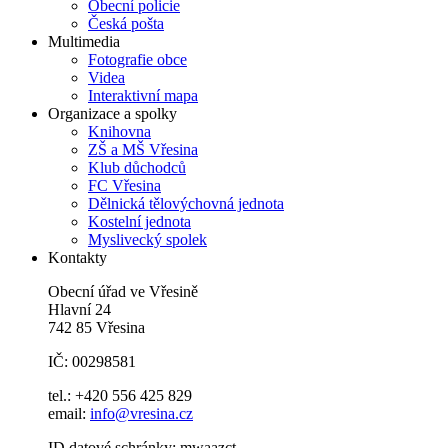
Obecní policie
Česká pošta
Multimedia
Fotografie obce
Videa
Interaktivní mapa
Organizace a spolky
Knihovna
ZŠ a MŠ Vřesina
Klub důchodců
FC Vřesina
Dělnická tělovýchovná jednota
Kostelní jednota
Myslivecký spolek
Kontakty
Obecní úřad ve Vřesině
Hlavní 24
742 85 Vřesina
IČ: 00298581
tel.: +420 556 425 829
email:
info@vresina.cz
ID datové schránky: mwaazct