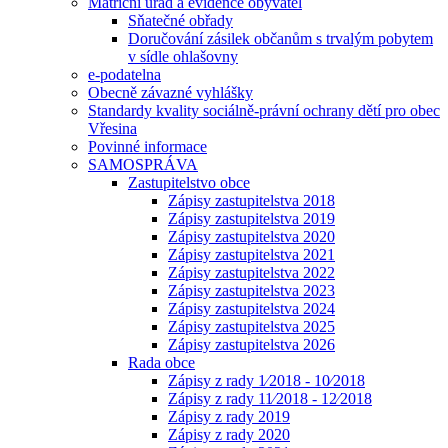
Matriční úřad a evidence obyvatel
Sňatečné obřady
Doručování zásilek občanům s trvalým pobytem
v sídle ohlašovny
e-podatelna
Obecně závazné vyhlášky
Standardy kvality sociálně-právní ochrany dětí pro obec
Vřesina
Povinné informace
SAMOSPRÁVA
Zastupitelstvo obce
Zápisy zastupitelstva 2018
Zápisy zastupitelstva 2019
Zápisy zastupitelstva 2020
Zápisy zastupitelstva 2021
Zápisy zastupitelstva 2022
Zápisy zastupitelstva 2023
Zápisy zastupitelstva 2024
Zápisy zastupitelstva 2025
Zápisy zastupitelstva 2026
Rada obce
Zápisy z rady 1⁄2018 - 10⁄2018
Zápisy z rady 11⁄2018 - 12⁄2018
Zápisy z rady 2019
Zápisy z rady 2020