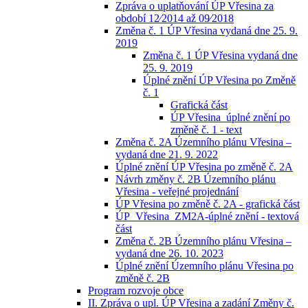
Zpráva o uplatňování ÚP Vřesina za
období 12⁄2014 až 09⁄2018
Změna č. 1 ÚP Vřesina vydaná dne 25. 9.
2019
Změna č. 1 ÚP Vřesina vydaná dne
25. 9. 2019
Úplné znění ÚP Vřesina po Změně
č. 1
Grafická část
ÚP Vřesina_úplné znění po
změně č. 1 - text
Změna č. 2A Územního plánu Vřesina –
vydaná dne 21. 9. 2022
Úplné znění ÚP Vřesina po změně č. 2A
Návrh změny č. 2B Územního plánu
Vřesina - veřejné projednání
ÚP Vřesina po změně č. 2A - grafická část
ÚP_Vřesina_ZM2A-úplné znění - textová
část
Změna č. 2B Územního plánu Vřesina –
vydaná dne 26. 10. 2023
Úplné znění Územního plánu Vřesina po
změně č. 2B
Program rozvoje obce
II. Zpráva o upl. ÚP Vřesina a zadání Změny č.