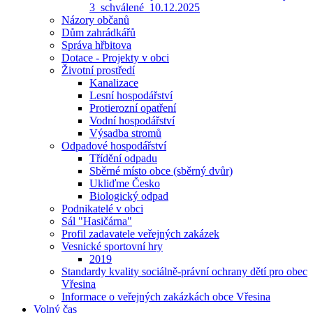
3_schválené_10.12.2025
Názory občanů
Dům zahrádkářů
Správa hřbitova
Dotace - Projekty v obci
Životní prostředí
Kanalizace
Lesní hospodářství
Protierozní opatření
Vodní hospodářství
Výsadba stromů
Odpadové hospodářství
Třídění odpadu
Sběrné místo obce (sběrný dvůr)
Ukliďme Česko
Biologický odpad
Podnikatelé v obci
Sál "Hasičárna"
Profil zadavatele veřejných zakázek
Vesnické sportovní hry
2019
Standardy kvality sociálně-právní ochrany dětí pro obec
Vřesina
Informace o veřejných zakázkách obce Vřesina
Volný čas